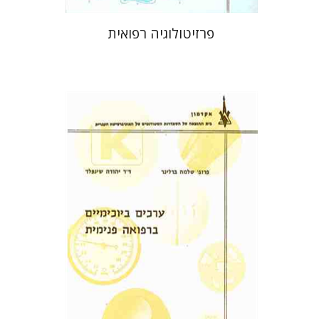
פרזיטולוגיה רפואית
פרופ` יהודה שינפלד
שלמה ברלינר