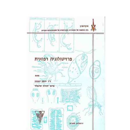
פרופ` יהודה שינפלד
יעקב עצמון