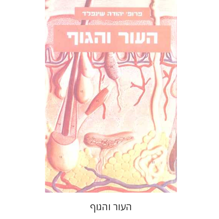
פרופ` יהודה שינפלד
הנחת אתר ספר מודפס
$26
$29
העור והגוף