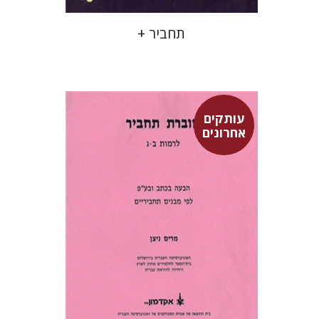
תחביר +
עותקים
אחרונים
מרים ניצן