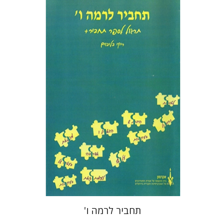
רבקה בליבוים
הנחת אתר ספר מודפס
$19
$21
תחביר לרמה ו'