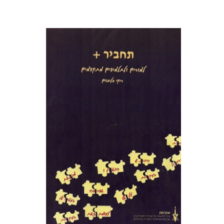
רבקה בליבוים
הנחת אתר ספר מודפס
$32
$35