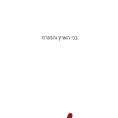
הנחת אתר ספר מודפס
$32
$35
בני הארץ והמזרח
דניאל פיקרסקי