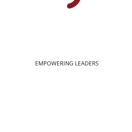
הנחת אתר ספר מודפס
$58
$64
EMPOWERING LEADERS
רונה יונה