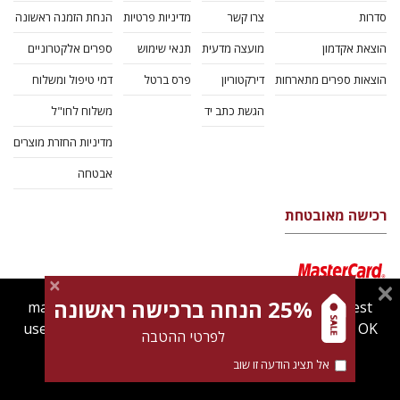
סדרות
צרו קשר
מדיניות פרטיות
הנחת הזמנה ראשונה
הוצאת אקדמון
מועצה מדעית
תנאי שימוש
ספרים אלקטרוניים
הוצאות ספרים מתארחות
דירקטוריון
פרס ברטל
דמי טיפול ומשלוח
הגשת כתב יד
משלוח לחו"ל
מדיניות החזרת מוצרים
אבטחה
רכישה מאובטחת
25% הנחה ברכישה ראשונה
magnespress.co.il uses cookies to give you the best
user experience. Using this website means you're OK
לפרטי ההטבה
with this.
אל תציג הודעה זו שוב
Find out more about our
cookies policy