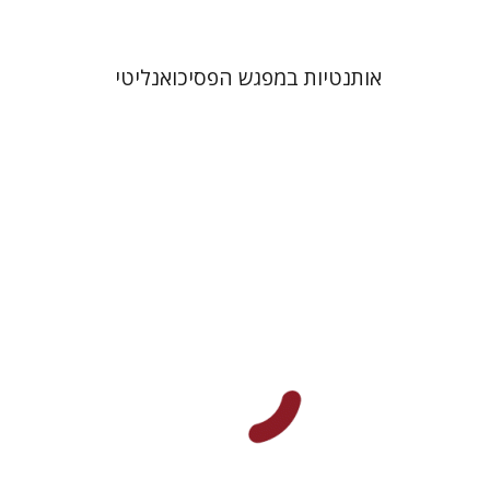
אותנטיות במפגש הפסיכואנליטי
אביגיל יעקבסון
משה נאור
דורון מגן