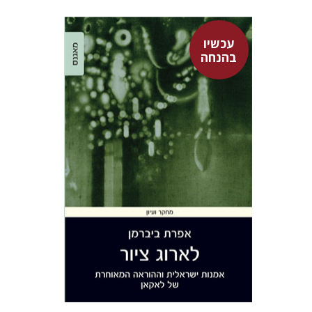
עכשיו
בהנחה
אפרת ביברמן
עכשיו בהנחה
$26
$35