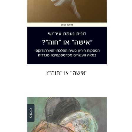
הנחת אתר ספר מודפס
$32
$35
"אישה" או "חוה"?
עינת שופר-אנגלהרד