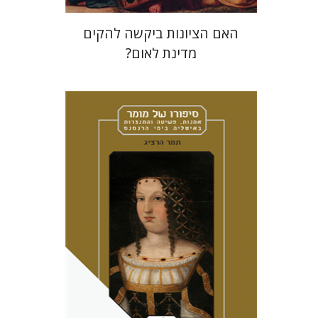
האם הציונות ביקשה להקים
מדינת לאום?
תמר הרציג
מירי אליאב-פלדון
אמוץ גלעדי
הנחת אתר ספר מודפס