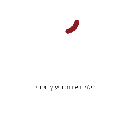
הנחת אתר ספר מודפס
$32
$35
דילמות אתיות בייעוץ חינוכי