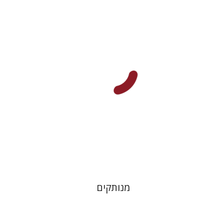
חננאל רוזנברג
מנחם בלונדהיים
הנחת אתר ספר מודפס
$31
$34
מנותקים