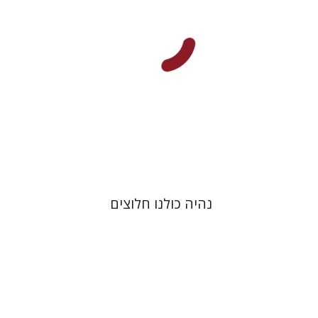
הנחת אתר ספר מודפס
$35
$39
נהיה כולנו חלוצים