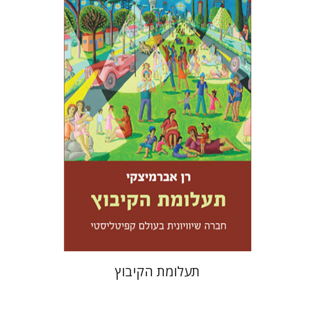
רן אברמיצקי
עמנואל לוטם
הנחת אתר ספר מודפס
$32
$35
תעלומת הקיבוץ