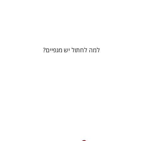
הנחת אתר ספר מודפס
$28
$31
למה לחתול יש מגפיים?
דוד שפרבר