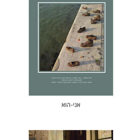
נגה-בנאי
עמוס גולדברג
הנחת אתר ספר מודפס
$32
$35
אני-הוא