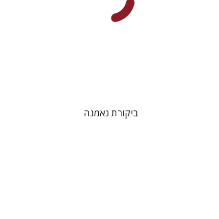
הנחת אתר ספר מודפס
$32
$35
ביקורת נאמנה
טליה חדאד
גבריאל וייל