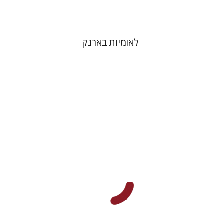
לאומיות בארנק
יגאל שוורץ
תמי ישראלי