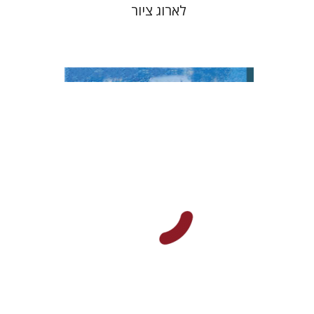
לארוג ציור
נעמה שפי
ענת פירסט
הנחת אתר ספר מודפס
$31
$34