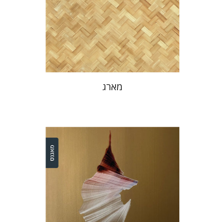
הנחת אתר ספר מודפס
$32
$35
מארג
רונית נעמת עיר-שי