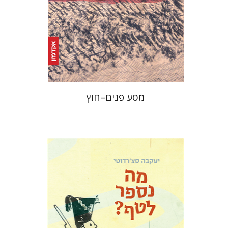
הנחת אתר ספר מודפס
$25
$28
מסע פנים–חוץ
יעקבה סצ'רדוטי
תמי ישראלי