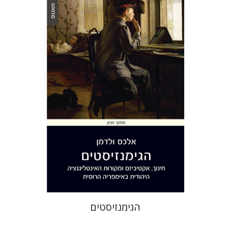
אלכס ולדמן
הנחת אתר ספר מודפס
$32
$35
הגימנזיסטים