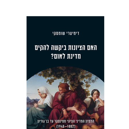
דימיטרי שומסקי
הנחת אתר ספר מודפס
$38
$42