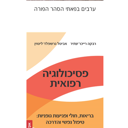
ערבים בפאתי הסהר הפורה
אביטל גרשפלד-ליטוין
רבקה
רייכר-עתיר
הנחת אתר ספר מודפס