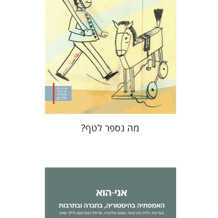
הנחת אתר ספר מודפס
$32
$35
מה נספר לטף?
לילך שגיב
אריאל כנפו-נעם
גלית