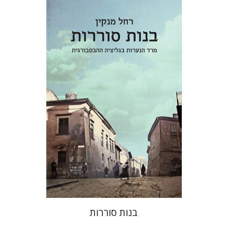
רחל מנקין
יפתח בריל
הנחת אתר ספר מודפס
$32
$35
בנות סוררות