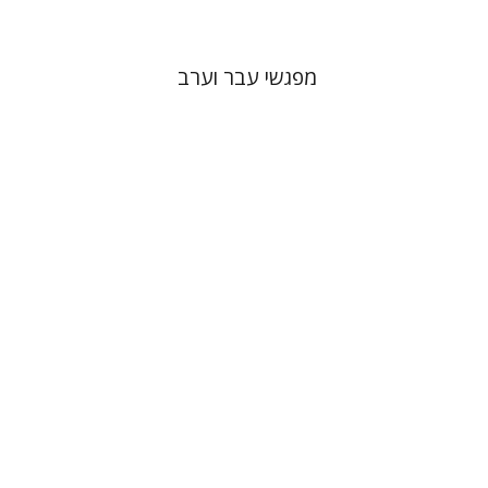
מפגשי עבר וערב
דניס שרביט
ניקול הוכנר