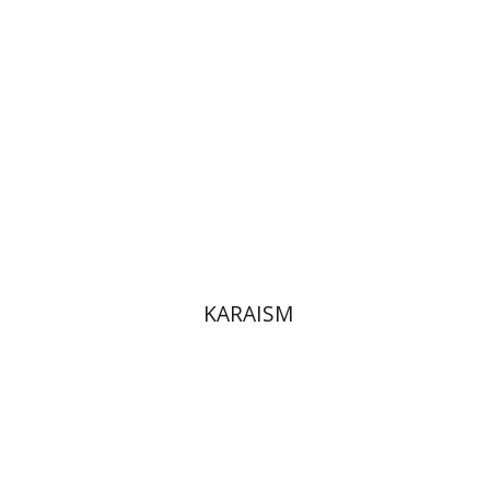
הנחת אתר ספר מודפס
$50
$55
KARAISM