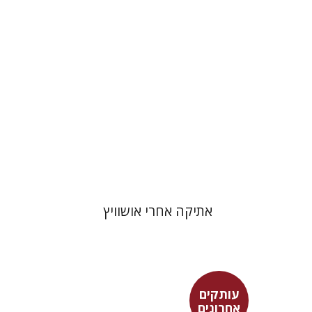
הנחת אתר ספר מודפס
$19
$21
אתיקה אחרי אושוויץ
עותקים
אחרונים