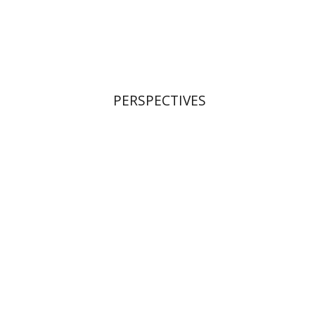
הנחת אתר ספר מודפס
$28
$31
PERSPECTIVES
רועי גולדשמידט