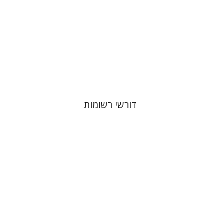
הנחת אתר ספר מודפס
$38
$42
דורשי רשומות
דניאל י` לסקר