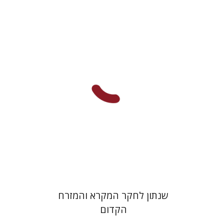
ערן ויזל
נפתלי ש' משל
ברוך
יעקב שורץ
הנחת אתר ספר מודפס
$38
$42
שנתון לחקר המקרא והמזרח
הקדום