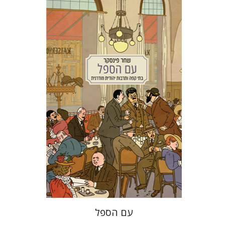
שחר פינסקר
מתן קמינר
הנחת אתר ספר מודפס
$38
$42
עם הספל