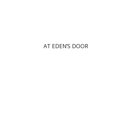
הנחת אתר ספר מודפס
$45
$50
AT EDEN’S DOOR
ענת קדרון
שולי לינדר ירקוני