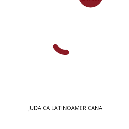
סבסטיאן קלור
מרגלית בז'רנו
פולט קרשונוביץ שוסטר
פלורינדה פ.
גולדברג.
$61
JUDAICA LATINOAMERICANA