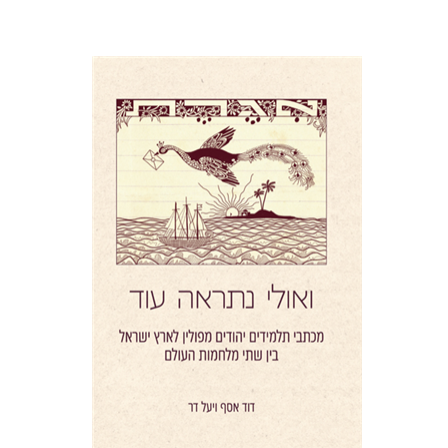
יעל דר
דוד אסף
הנחת אתר ספר מודפס
$41
$46