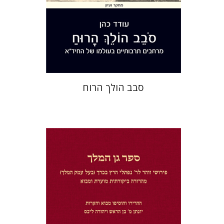
הנחת אתר ספר מודפס
$40
$44
סבב הולך הרוח
יונתן מ' בן הראש
יהודה ליבס