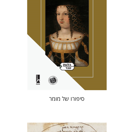
מירי אליאב-פלדון
אמוץ גלעדי
הנחת אתר ספר מודפס
$41
$46
סיפורו של מומר