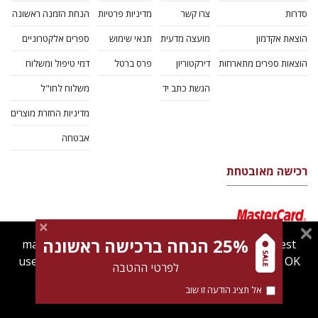
סדרות
צרו קשר
מדיניות פרטיות
הנחת הזמנה ראשונה
הוצאת אקדמון
מועצה מדעית
תנאי שימוש
ספרים אלקטרוניים
הוצאות ספרים מתארחות
דירקטוריון
פרס ברטל
דמי טיפול ומשלוח
הגשת כתב יד
משלוח לחו"ל
מדיניות החזרת מוצרים
אבטחה
רכישה מאובטחת
25% הנחה ברכישה ראשונה
magnespress.co.il uses cookies to give you the best
user experience. Using this website means you're OK
לפרטי ההטבה
with this.
אל תציג הודעה זו שוב
Find out more about our
cookies policy