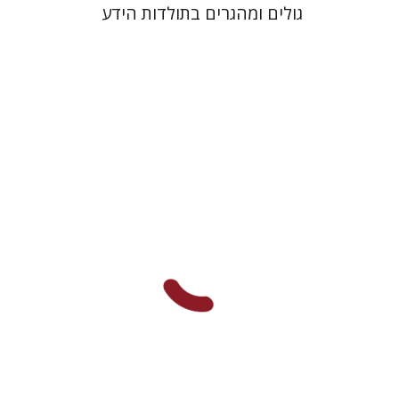
גולים ומהגרים בתולדות הידע
אנה הולצר קוואלקו
יפעת וייס
הנחת אתר ספר מודפס
$25
$28