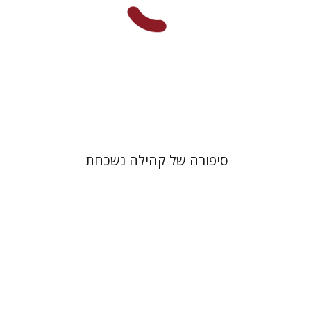
הנחת אתר ספר מודפס
$32
$35
סיפורה של קהילה נשכחת
יואב אשכנזי