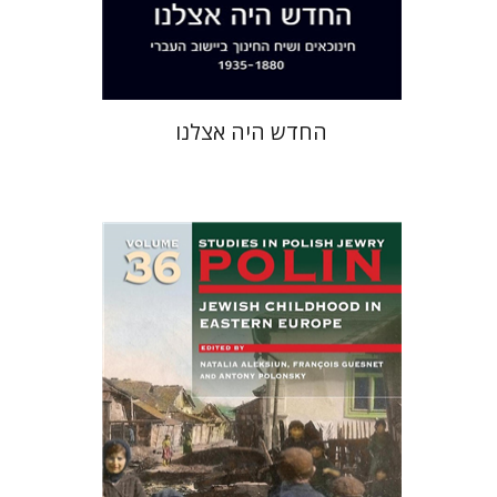
$38
$42
החדש היה אצלנו
François Guesnet
נטליה
אלקסיון
אנטוני פולונסקי