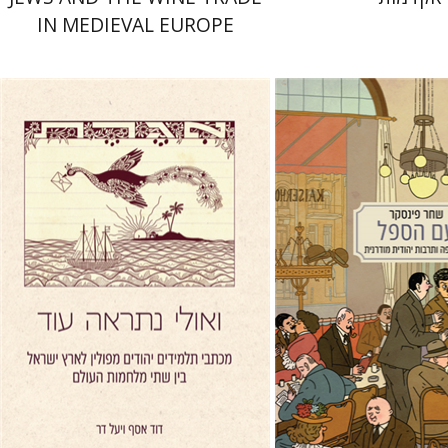
IN MEDIEVAL EUROPE
קר
נר
יעל דר
דוד אסף
 אתר ספר מודפס
הנחת אתר ספר מודפס
$41
$38
$46
$42