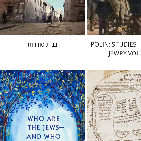
הנחת אתר ספר מודפס
$32
$35
POLIN: STUDIES 
בנות סוררות
JEWRY VOL.
דניאל הרטמן