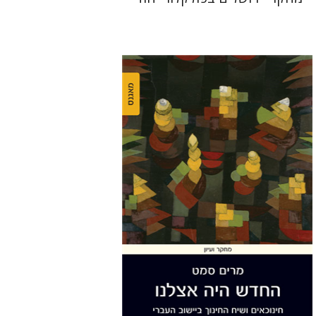
מרים סמט
הנחת אתר ספר מודפס
$38
$42