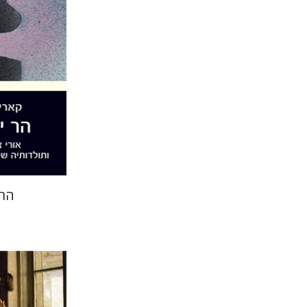
הנחת
הר 