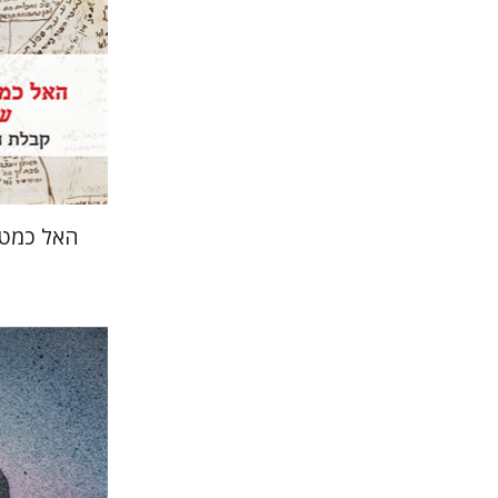
הנחת
האל כמטו
קארין נויב