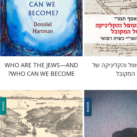
 אתר ספר מודפס
הנחת אתר ספר מודפס
$27
$41
$30
$46
פל והקליניקה של
WHO ARE THE JEWS—AND
המקובל
WHO CAN WE BECOME?
עודד כהן
ורגר-טויטו