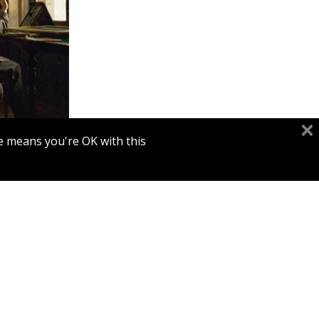
אלכס ולד
e means you're OK with this.
הנחת
הג