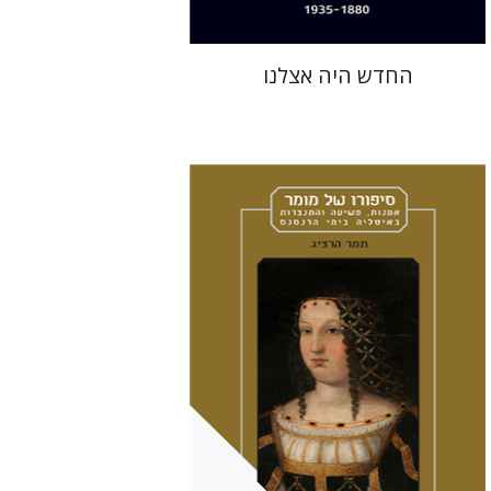
החדש היה אצלנו
תמר הרציג
מירי אליאב-פלדון
אמוץ גלעדי