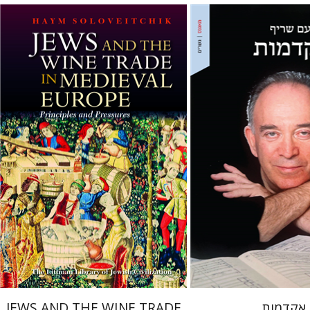
מוני
חיים סולוביצ'יק
 אתר ספר מודפס
הנחת אתר ספר מודפס
$45
$32
$50
$35
אקדמות
JEWS AND THE WINE TRADE