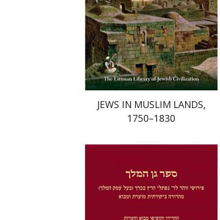
הנחת אתר ספר מודפס
$58
$65
JEWS IN MUSLIM LANDS,
1750–1830
יונתן מ' בן הראש
יהודה ליבס