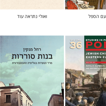
עם הספל
ואולי נתראה עוד
רחל מנקין
יפתח בריל
François Gu
נטליה
 פולונסקי