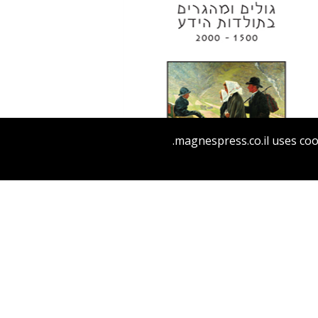
יפתח בריל
magnespress.co.il uses coo
הנחת אתר ספר מודפס
$32
$35
גולים ומהגרים בתולדות הידע