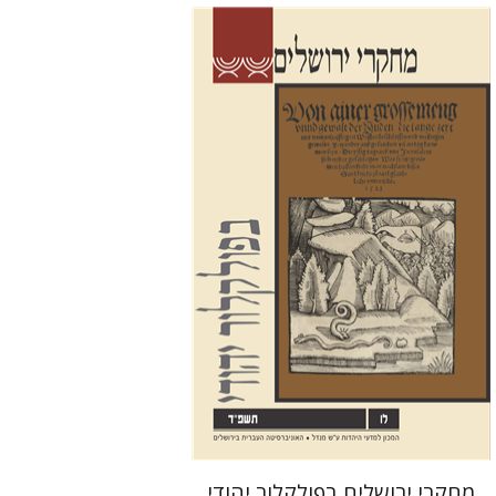
שלום צבר
הגר סלמון
גלית
חזן-רוקם
הנחת אתר ספר מודפס
$32
$35
מחקרי ירושלים בפולקלור יהודי