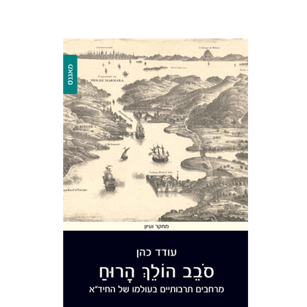
עודד כהן
הנחת אתר ספר מודפס
$40
$44