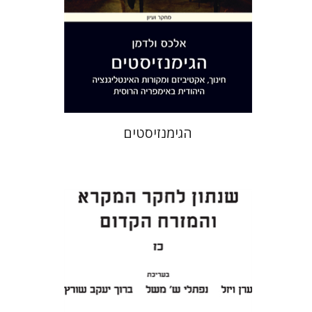
הנחת אתר ספר מודפס
$32
$35
הגימנזיסטים
ערן ויזל
נפתלי ש' משל
ברוך
יעקב שורץ