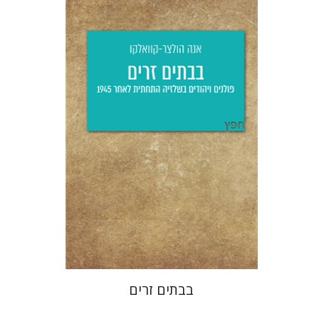
אנה הולצר קוואלקו
יפעת וייס
הנחת אתר ספר מודפס
$25
$28
בבתים זרים