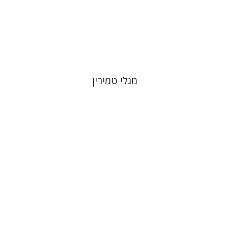
הנחת אתר ספר מודפס
$41
$46
מגלי טמירין
יהושע בלאו
יוסף יהלום