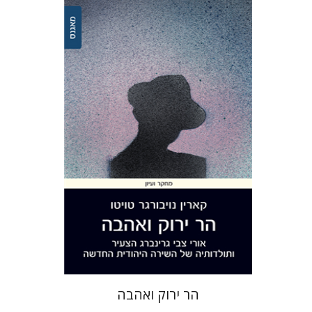
קארין נויבורגר-טויטו
הנחת אתר ספר מודפס
$32
$35
הר ירוק ואהבה