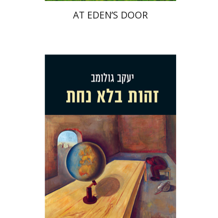
AT EDEN’S DOOR
יעקב גולומב
הנחת אתר ספר מודפס