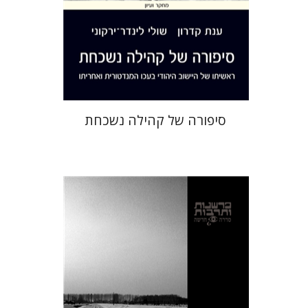
הנחת אתר ספר מודפס
$32
$35
סיפורה של קהילה נשכחת
יואב אשכנזי