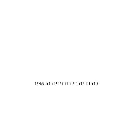
הנחת אתר ספר מודפס
$32
$35
להיות יהודי בגרמניה הנאצית