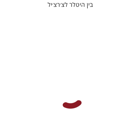
בין היטלר לצ׳רצ׳יל
הנס יאקוֹבּ כריסטוֹפל פון גרימלסהאוּזן
עדו אברבאיה
הנחת אתר ספר מודפס
$38
$42