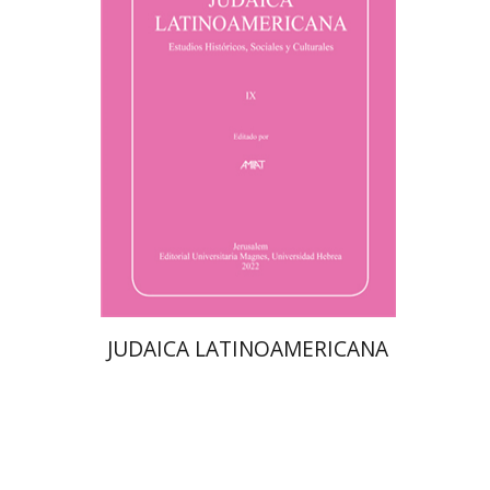
סבסטיאן קלור
מרגלית בז'רנו
פולט קרשונוביץ שוסטר
פלורינדה פ.
גולדברג.
$61
JUDAICA LATINOAMERICANA