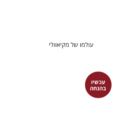
עכשיו בהנחה
$26
$35
עולמו של מקיאוולי
עכשיו
בהנחה
מארן ר' ניהוף
רון אגמון
אסף רוט