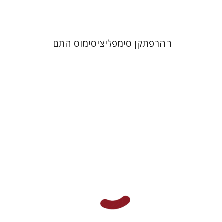
ההרפתקן סימפליציסימוס התם
חנן גפני
שמואל פיינר
נתן
שיפריס