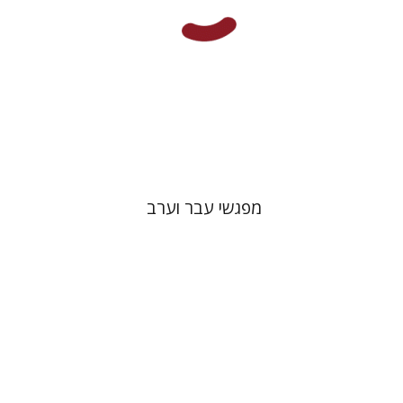
הנחת אתר ספר מודפס
$27
$30
מפגשי עבר וערב
דניס שרביט
ניקול הוכנר