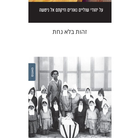
$38
$42
זהות בלא נחת
ענת קדרון
שולי לינדר ירקוני