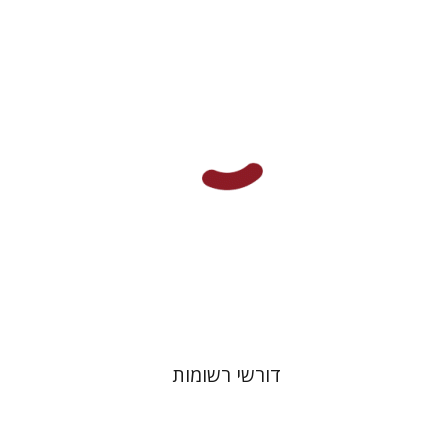
רועי גולדשמידט
הנחת אתר ספר מודפס
$38
$42
דורשי רשומות