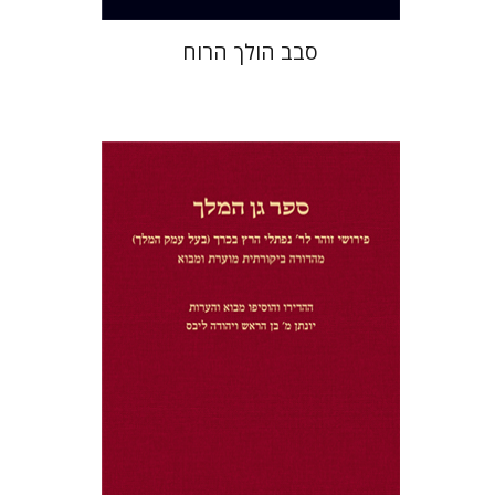
סבב הולך הרוח
יונתן מ' בן הראש
יהודה ליבס
הנחת אתר ספר מודפס