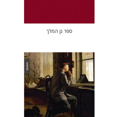
$32
$35
ספר גן המלך
אלכס ולדמן