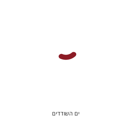
דניאל הרשנזון
מירי אליאב-פלדון
ברוריה בן ברוך
הנחת אתר ספר מודפס
$32
$35
ים השודדים