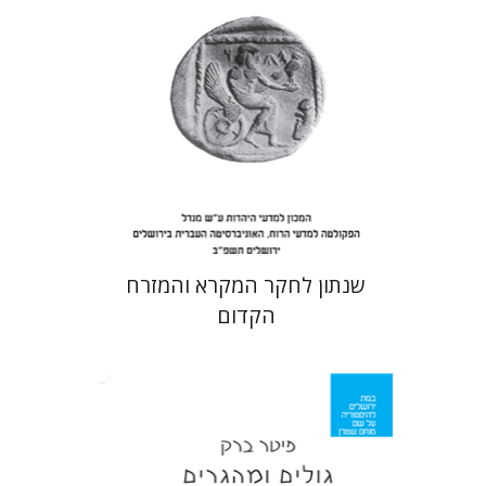
הנחת אתר ספר מודפס
$38
$42
שנתון לחקר המקרא והמזרח
הקדום
פיטר ברק
יפתח בריל