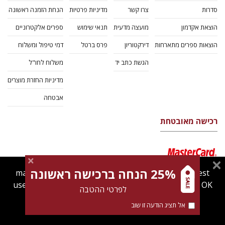
סדרות
צרו קשר
מדיניות פרטיות
הנחת הזמנה ראשונה
הוצאת אקדמון
מועצה מדעית
תנאי שימוש
ספרים אלקטרוניים
הוצאות ספרים מתארחות
דירקטוריון
פרס ברטל
דמי טיפול ומשלוח
הגשת כתב יד
משלוח לחו"ל
מדיניות החזרת מוצרים
אבטחה
רכישה מאובטחת
25% הנחה ברכישה ראשונה
magnespress.co.il uses cookies to give you the best
user experience. Using this website means you're OK
לפרטי ההטבה
with this.
אל תציג הודעה זו שוב
Find out more about our
cookies policy