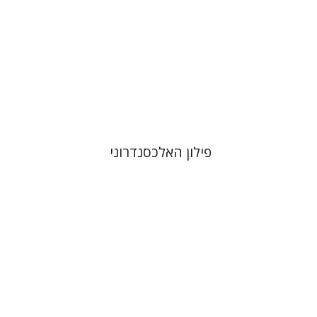
עכשיו בהנחה
$31
$42
פילון האלכסנדרוני
גיא מירון