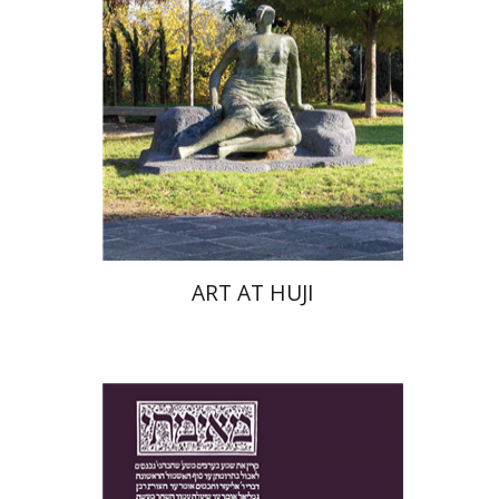
הנחת אתר ספר מודפס
$76
$85
ART AT HUJI
יעקב צ' מאיר
ישי רוזן-צבי