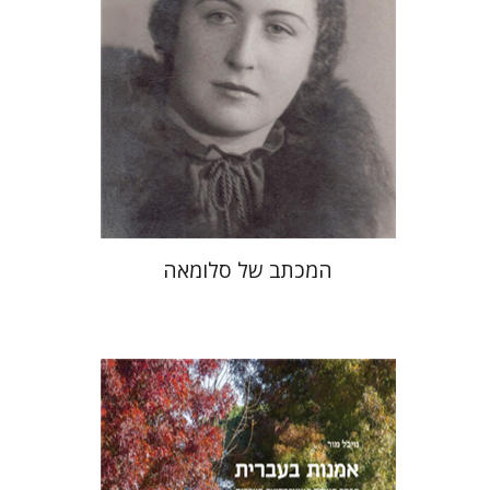
הנחת אתר ספר מודפס
$41
$46
המכתב של סלומאה
מיכל מור