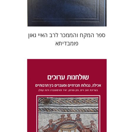
$45
$50
ספר המקח והממכר לרב האיי גאון
פומבדיתא
דנה קפלן
נתן וסרמן
זאב וייס
יאיר פורסטנברג