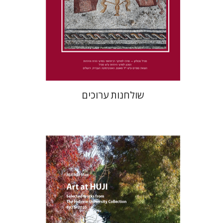
הנחת אתר ספר מודפס
$41
$46
שולחנות ערוכים
מיכל מור