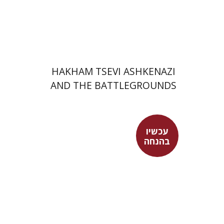
הנחת אתר ספר מודפס
$45
$50
HAKHAM TSEVI ASHKENAZI
AND THE BATTLEGROUNDS
OF THE EARLY MODERN
RABBINATE
עכשיו
בהנחה
מור קדישזון