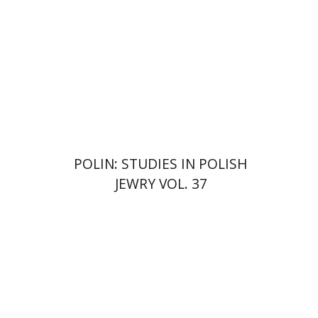
הנחת אתר ספר מודפס
$122
$135
POLIN: STUDIES IN POLISH
JEWRY VOL. 37
רונה סלע