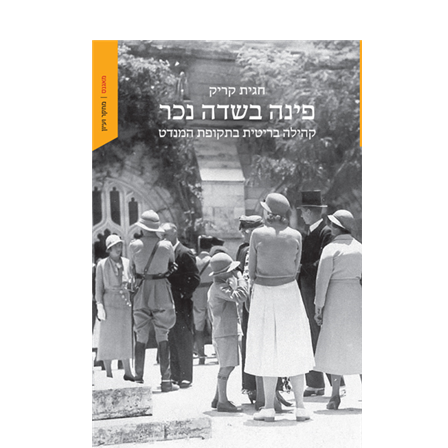
חגית קריק
הנחת אתר ספר מודפס
$41
$46