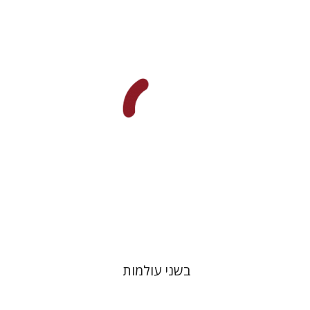
צבי יקותיאל
הנחת אתר ספר מודפס
$32
$35
בשני עולמות