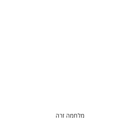
דן דינר
שאול מרמרי
הנחת אתר ספר מודפס
$32
$35
מלחמה זרה