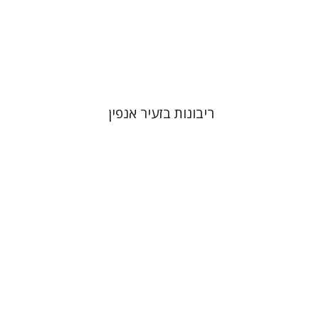
הנחת אתר ספר מודפס
$38
$42
ריבונות בזעיר אנפין
קתרין סטפן
François
Guesnet
Antony Polonsky