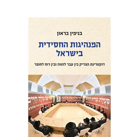
בנימין בראון
הנחת אתר ספר מודפס
$41
$46