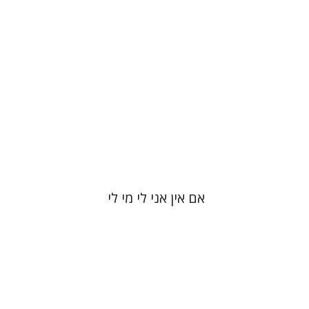
הנחת אתר ספר מודפס
$41
$46
אם אין אני לי מי לי