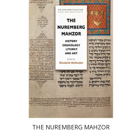
אליזבט הולנדר
הנחת אתר ספר מודפס
$145
$161
THE NUREMBERG MAHZOR