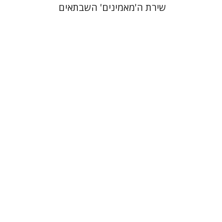
שירת ה'מאמינים' השבתאים
אלי פודה
הנחת אתר ספר מודפס
$41
$46