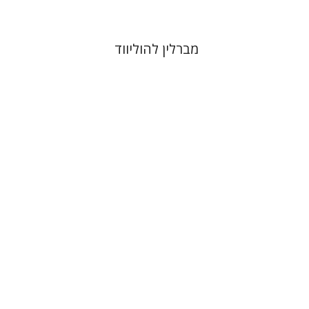
מברלין להוליווד
יוסי לוין