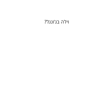
וילה בג'ונגל?
יפעת וייס