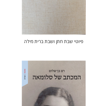
הנחת אתר ספר מודפס
$64
$71
פיוטי שבת חתן ושבת ברית מילה
רם בן-שלום