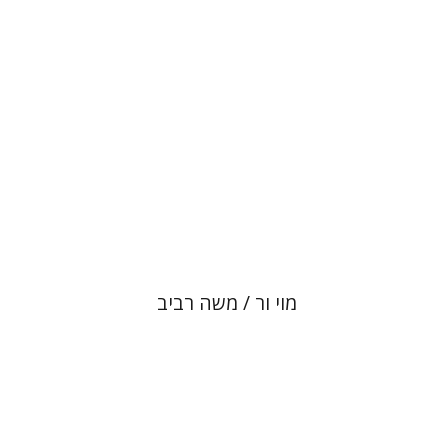
הנחת אתר ספר מודפס
$80
$89
מוי ור / משה רביב