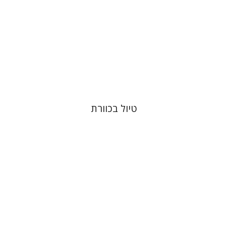
עכשיו בהנחה
$34
$46
טיול בכוורת
יעקב רואי
איליה וובשין