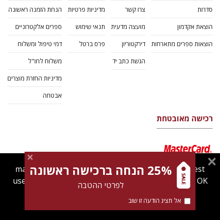
סדרות
צרו קשר
מדיניות פרטיות
הנחת הזמנה ראשונה
הוצאת אקדמון
מועצה מדעית
תנאי שימוש
ספרים אלקטרוניים
הוצאות ספרים מתארחות
דירקטוריון
פרס ברטל
דמי טיפול ומשלוח
הגשת כתב יד
משלוח לחו"ל
מדיניות החזרת מוצרים
אבטחה
רכישה מאובטחת
25% הנחה ברכישה ראשונה
magnespress.co.il uses cookies to give you the best
user experience. Using this website means you're OK
לפרטי ההטבה
with this.
אל תציג הודעה זו שוב
Find out more about our
cookies policy