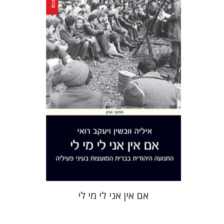
יעקב רואי
איליה וובשין
הנחת אתר ספר מודפס
$41
$46
אם אין אני לי מי לי