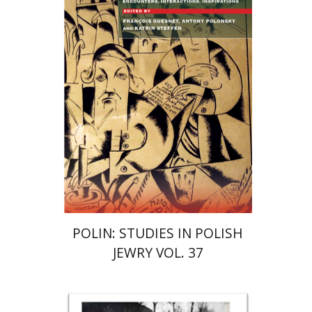
קתרין סטפן
François
Guesnet
Antony Polonsky
הנחת אתר ספר מודפס
$122
$135
POLIN: STUDIES IN POLISH
JEWRY VOL. 37