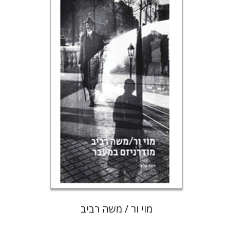
רונה סלע
הנחת אתר ספר מודפס
$80
$89
מוי ור / משה רביב