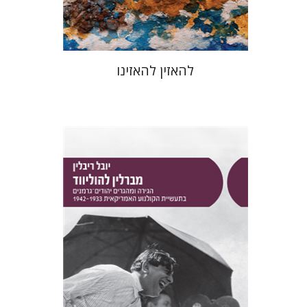
$48
$53
להאזין להאזינו
יובל ריבלין