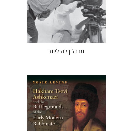
הנחת אתר ספר מודפס
$41
$46
מברלין להוליווד
יוסי לוין