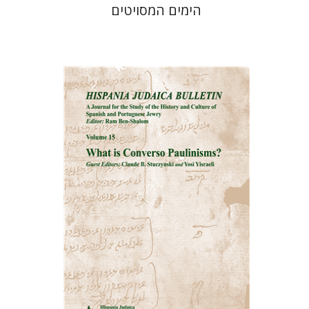
הימים המסויטים
רם בן-שלום
הנחת אתר ספר מודפס
$32
$35