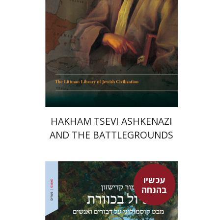
הנחת אתר ספר מודפס
$45
$50
HAKHAM TSEVI ASHKENAZI
AND THE BATTLEGROUNDS
OF THE EARLY MODERN
RABBINATE
עכשיו
בהנחה
מור קדישזון