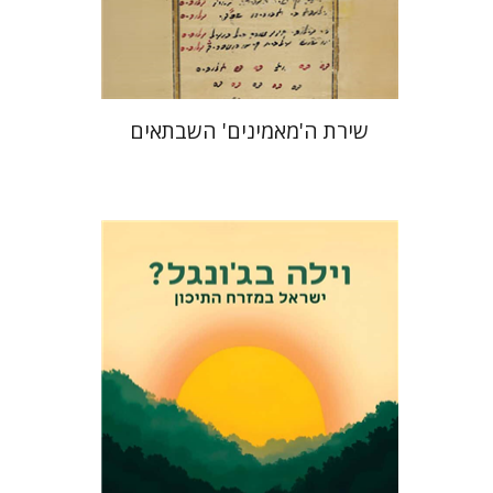
$41
$46
שירת ה'מאמינים' השבתאים
אלי פודה