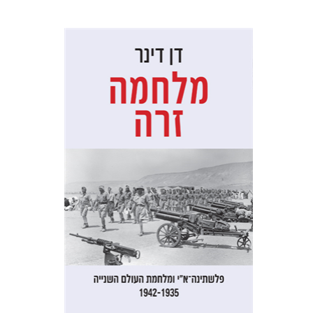
דן דינר
שאול מרמרי
הנחת אתר ספר מודפס
$32
$35