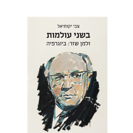
צבי יקותיאל
הנחת אתר ספר מודפס
$32
$35