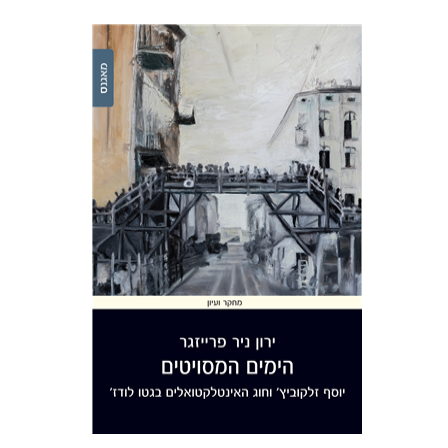
ירון ניר פרייזגר
הנחת אתר ספר מודפס
$32
$35