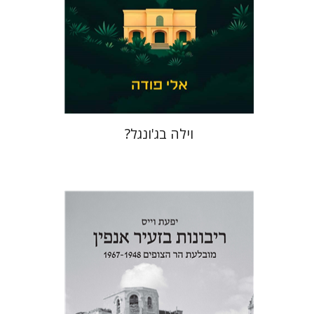
הנחת אתר ספר מודפס
$41
$46
וילה בג'ונגל?
יפעת וייס