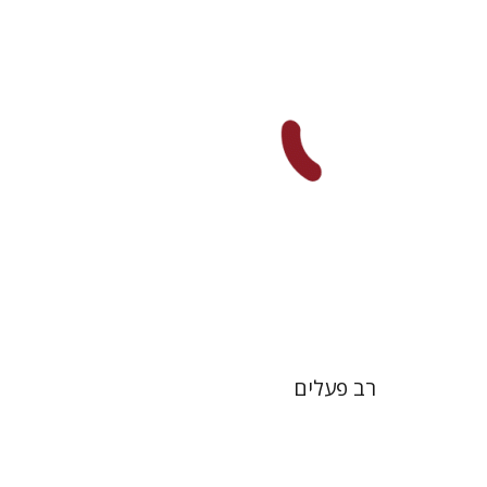
דורון מגן
הנחת אתר ספר מודפס
$22
$25
רב פעלים