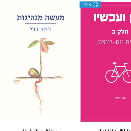
אודיו
דויד דרי
ץ
הנחת אתר ספר מודפס
$28
$10
$31
עכשיו - חלק ב
מעשה מנהיגות