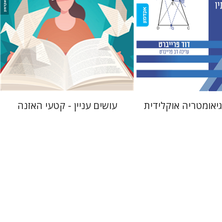
 אתר ספר מודפס
$10
$38
$42
יאומטריה אוקלידית
עושים עניין - קטעי האזנה
חיים קידר-לוי
ר
דליה רוט-גביזון