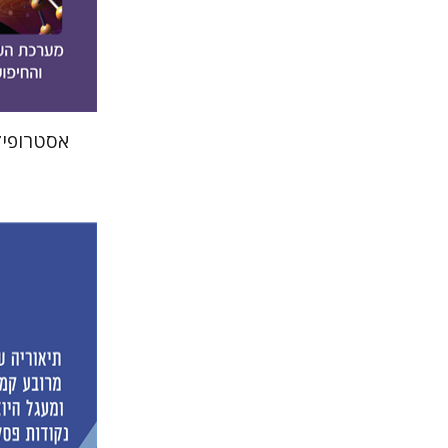
הנחת
אסטרופיז
דוד פרייב