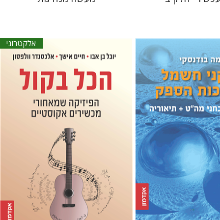
אלקטרוני
יובל בן-אבו
חיים אישך
אלכסנדר
וולפסון
סקי
 אתר ספר מודפס
הנחת אתר ספר אלקטרוני
$20
$39
$43