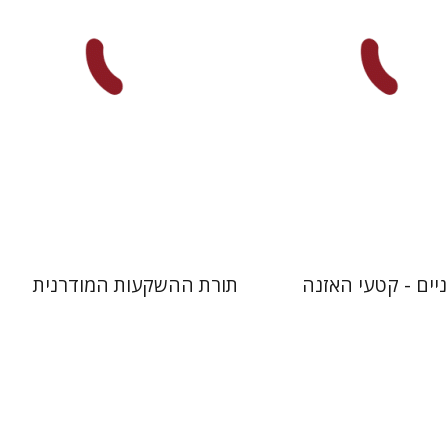
הנחת אתר ספר מודפס
$45
$10
$50
יים - קטעי האזנה
תורת ההשקעות המודרנית