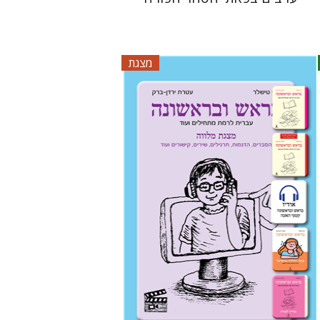
מצגת
עטרת ירדן-ברק
גוני טישלר
$33