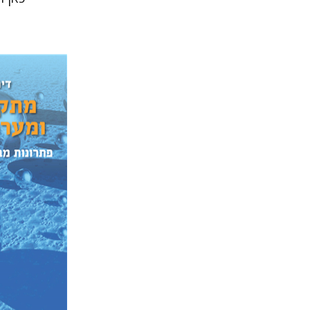
דימה בודנ
הנחת