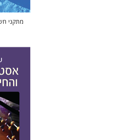
מתקני חש
עמרי ונדל