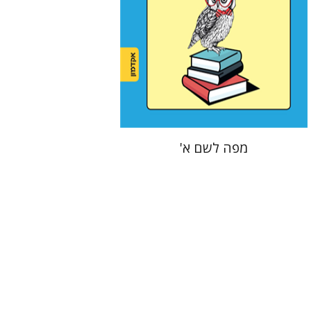
הנחת אתר ספר מודפס
$22
$25
מפה לשם א'
דנה ספקטור
דליה רוט-גביזון