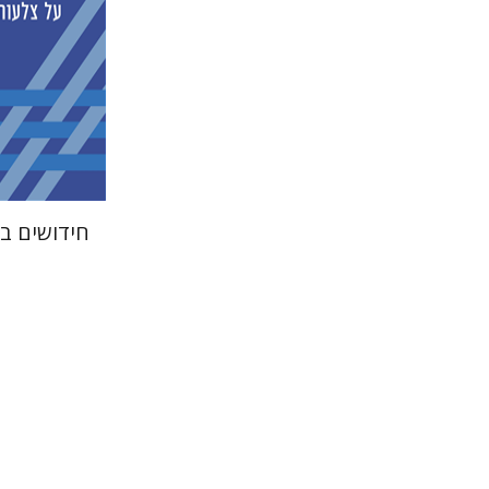
הנחת
חידושים בג
גוני טישל