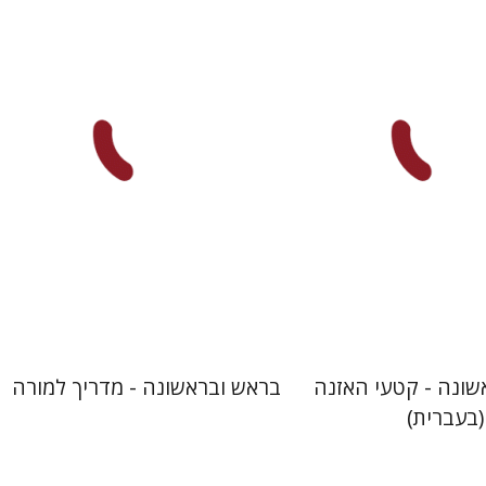
ר
עטרת ירדן-ברק
עטרת ירדן-ברק
גוני טישלר
הנחת אתר ספר מודפס
$32
$10
$35
בראש ובראשונה - קטעי האזנה
בראש ובראשונה - מדריך למורה
(בעברית)