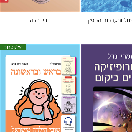
מל ומערכות הספק
הכל בקול
אלקטרוני
עטרת ירדן-ברק
גוני טישלר