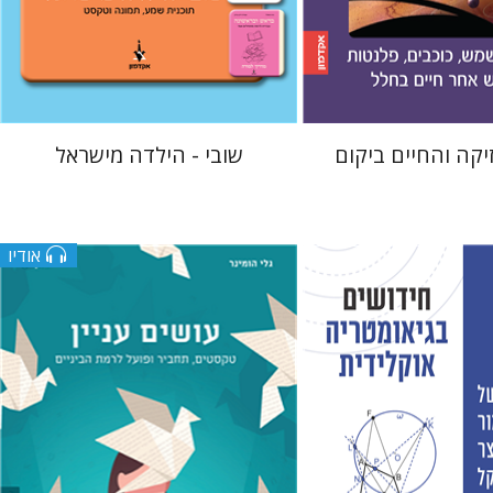
 אתר ספר מודפס
הנחת אתר ספר אלקטרוני
$18
$21
$23
יקה והחיים ביקום
שובי - הילדה מישראל
אודיו
צוקי שי
גלי הומינר
רט