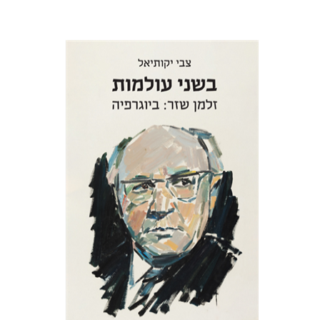
צבי יקותיאל
הנחת אתר ספר מודפס
$32
$35