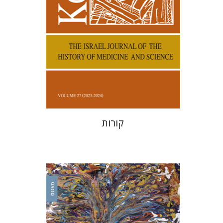
הנחת אתר ספר מודפס
$38
$42
קורות
אורי כהן
נסים ליאון