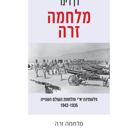
דן דינר
שאול מרמרי
הנחת אתר ספר מודפס
$32
$35
מלחמה זרה