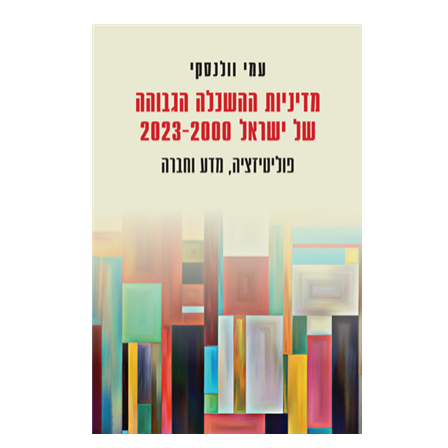
עמי וולנסקי
הנחת אתר ספר מודפס
$41
$46