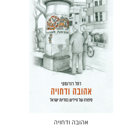
רחל רוז'נסקי
דוד בן-נחום
הנחת אתר ספר מודפס
$41
$46
אהובה ודחויה