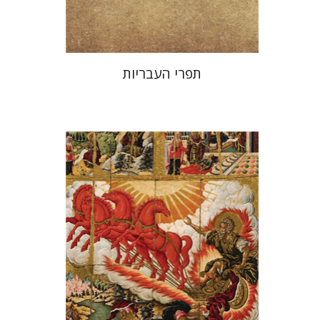
$25
$28
תפרי העבריות
יהודה ריינהרץ
יעקב שביט