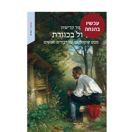
עכשיו
בהנחה
מור קדישזון
עכשיו בהנחה
$34
$46