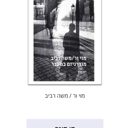
הנחת אתר ספר מודפס
$80
$89
מוי ור / משה רביב