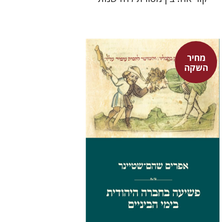
מחיר
השקה
אפרים שהם-שטיינר
מחיר השקה
$29
$42