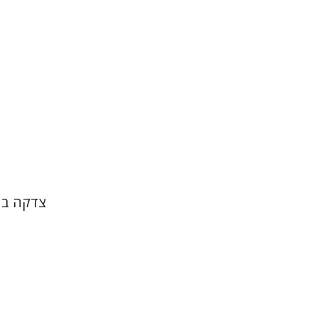
הנחת
צדקה בח