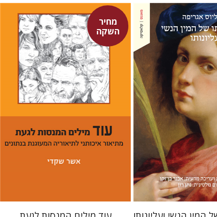
מחיר
השקה
ורנליוס אגריפה
-זקן
אשר שקדי
מחיר השקה
מחיר השקה
$29
$22
$42
$31
ל המין הנשי ועליונותו
עוד מילים המנסות לגעת