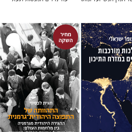
מחיר
השקה
לי
נג
חגית לבסקי
מאירה טורצקי
מחיר השקה
מחיר השקה
$29
$42
$24
$34