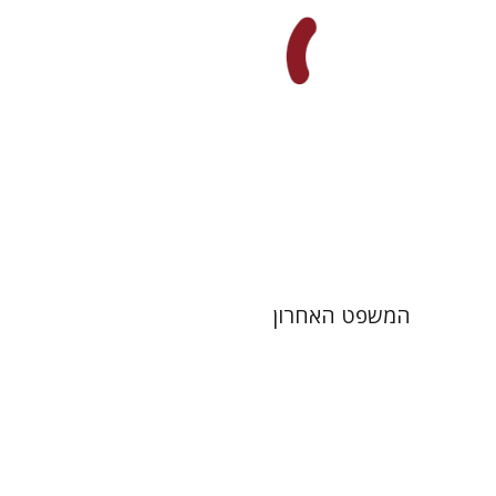
הנחת אתר ספר מודפס
$41
$46
המשפט האחרון