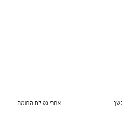
הו
 אתר ספר מודפס
הנחת אתר ספר מודפס
$38
$38
$42
$42
נשך
אחרי נפילת החומה