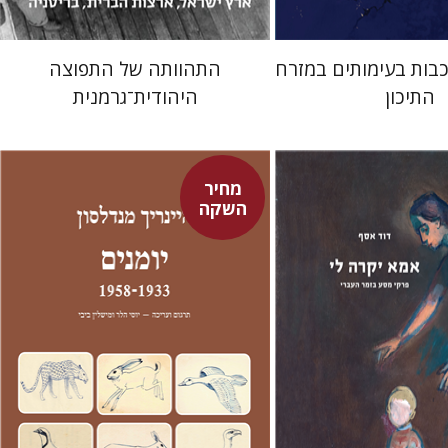
בות בעימותים במזרח
התהוותה של התפוצה
התיכון
היהודית־גרמנית
מחיר
השקה
היינריך מנדלסון
יוסי הלר
מישלין ביבי
יוסי הלר
מישלין ביבי