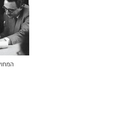
הנחת
המחוק
איימי סינג
יצחק ח
אליאב-פלדון
ר
דורון מגן