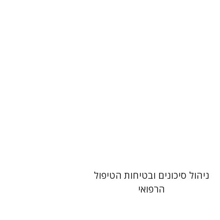
ירון ניב
יוסי טל
הנחת אתר ספר מודפס
$41
$46
ניהול סיכונים ובטיחות הטיפול
הרפואי