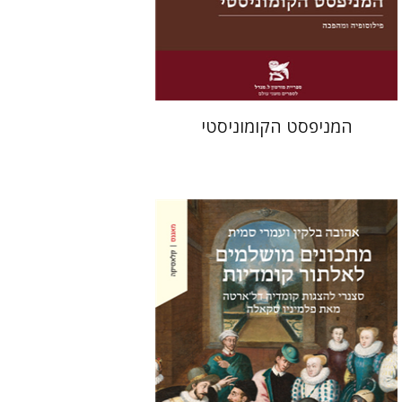
מחיר השקה
$22
$31
המניפסט הקומוניסטי
אהובה בלקין
עמרי סמית