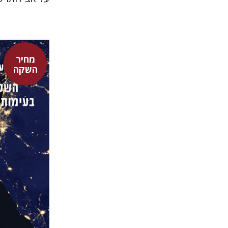
מחיר
השקה
עופר ישרא
גיא הרלי