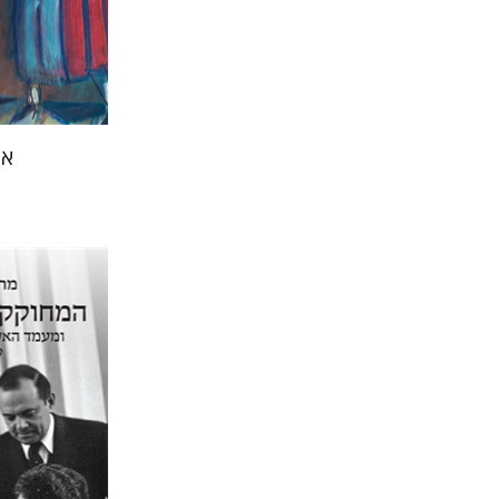
אמ
מרגלית ש