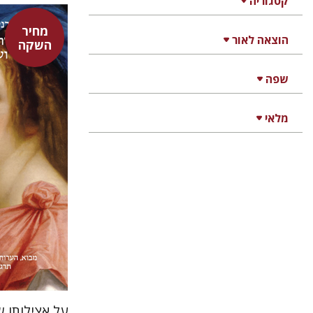
קטגוריה
מחיר
הוצאה לאור
השקה
היינריך ק
אבנר בן
שפה
נתן רון
מלאי
על אצילותו ש