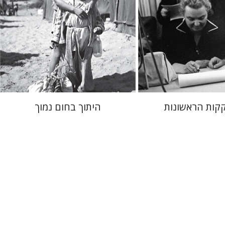
 אתר ספר מודפס
הנחת אתר ספר מודפס
$41
$38
$46
$42
קות הראשונות
היתוך בחום נמוך
ר
ן
אבנר גלעדי
מירי
ענן ריין
שלום צבר
גלית חזן-רוקם
הגר
סלמון