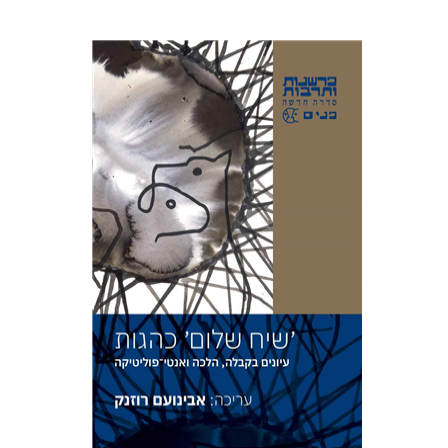
אבינועם רוזנק
הנחת אתר ספר מודפס
$41
$46