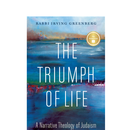
Irving (Yitz) Greenberg
הנחת אתר ספר מודפס
$32
$35