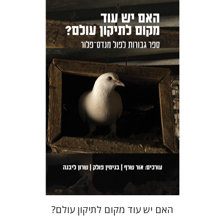
שרון ליבנה
בנימין פולק
אור שרף
הנחת אתר ספר מודפס
$36
$40
האם יש עוד מקום לתיקון עולם?