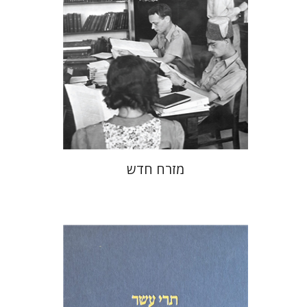
הנחת אתר ספר מודפס
$38
$42
מזרח חדש
מיכאל סיגל
שמריהו טלמון