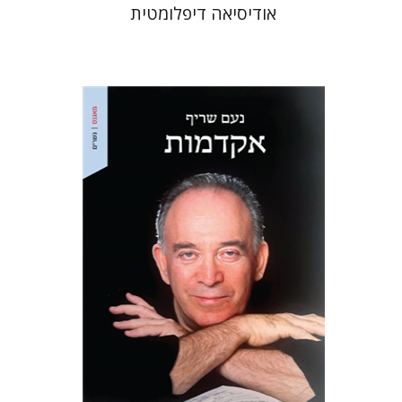
אודיסיאה דיפלומטית
נעם שריף
מתן חרמוני
הנחת אתר ספר מודפס
$32
$35