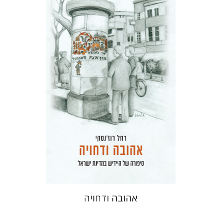
רחל רוז'נסקי
דוד בן-נחום
הנחת אתר ספר מודפס
$41
$46
אהובה ודחויה