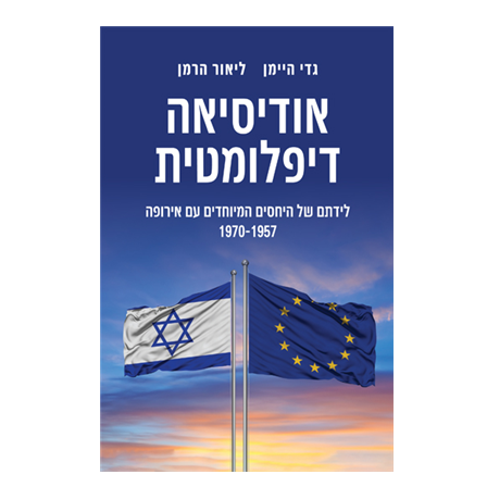
ליאור הרמן
גדי היימן
הנחת אתר ספר מודפס
$38
$42