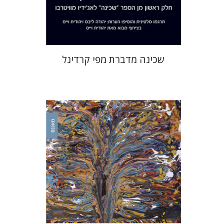
$41
$46
שכינה מדברת מפי קרדינל
אורי כהן
נסים ליאון