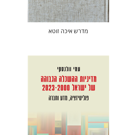
$41
$46
מדרש איכה זוטא
עמי וולנסקי