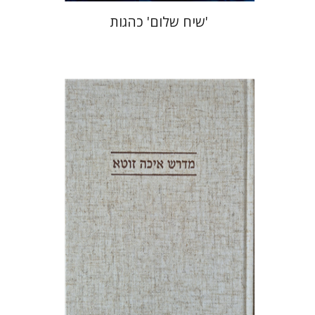
'שיח שלום' כהגות
ענת רייזל נקר
הנחת אתר ספר מודפס