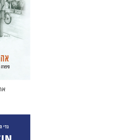
הנחת
אה