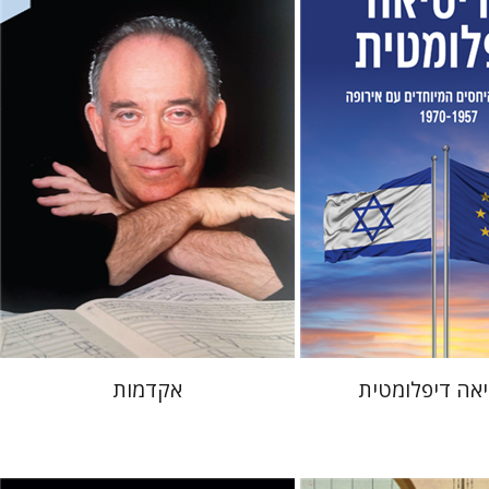
ן
גדי היימן
 אתר ספר מודפס
הנחת אתר ספר מודפס
$32
$38
$35
$42
יאה דיפלומטית
אקדמות