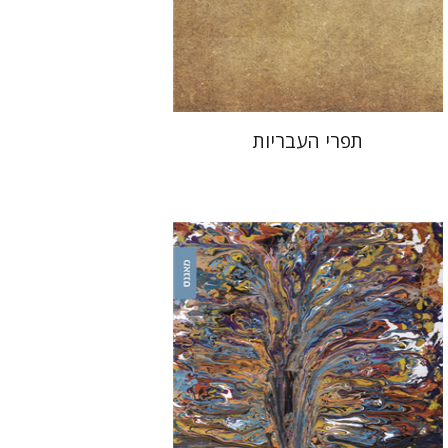
הנחת אתר ספר מודפס
$25
$28
תפרי העבריות
אורי כהן
נסים ליאון