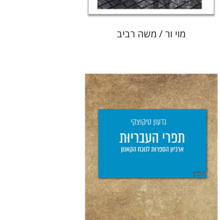
מוי ור / משה רביב
גדעון טיקוצקי
יפעת וייס