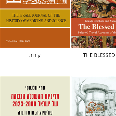
 אתר ספר מודפס
הנחת אתר ספר מודפס
$38
$27
$42
$30
THE BLESSED 
קורות
סקי
חום
עמי וולנסקי