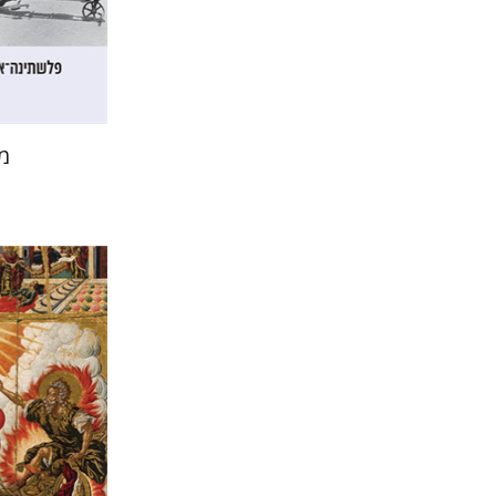
הנחת
מ
יהודה 