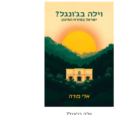
אלי פודה
הנחת אתר ספר מודפס
$41
$46
וילה בג'ונגל?