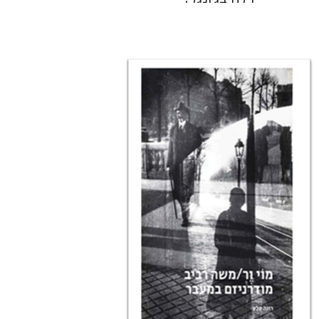
רונה סלע
הנחת אתר ספר מודפס
$80
$89