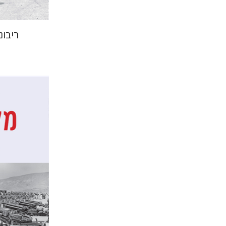
ריבונ
דן דינר
שאול מר