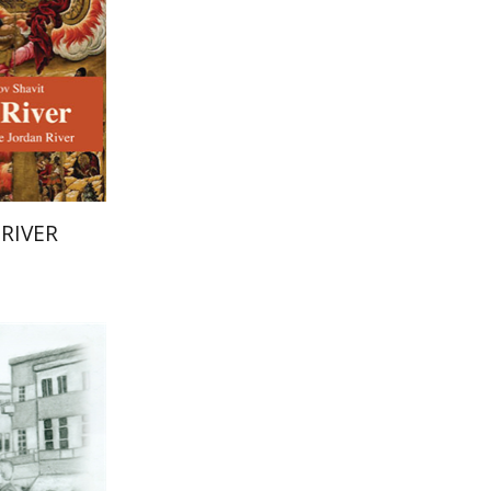
הנחת
RIVER
רחל רוז'נ
דוד בן-נ