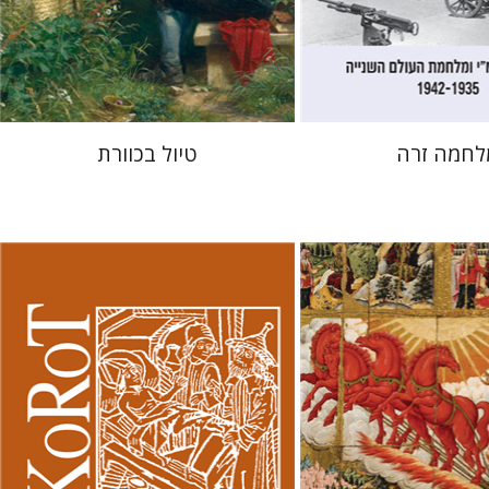
 אתר ספר מודפס
עכשיו בהנחה
$34
$32
$46
$35
לחמה זרה
טיול בכוורת
קנת קולינס
ריינהרץ
יעקב שביט