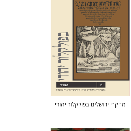
שלום צבר
הגר סלמון
גלית
חזן-רוקם
הנחת אתר ספר מודפס
$32
$35
מחקרי ירושלים בפולקלור יהודי