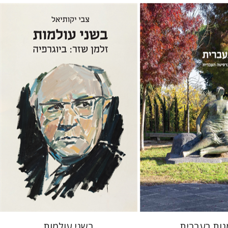
צבי יקותיאל
ור
הנחת אתר ספר מודפס
$32
$35
נות בעברית
בשני עולמות