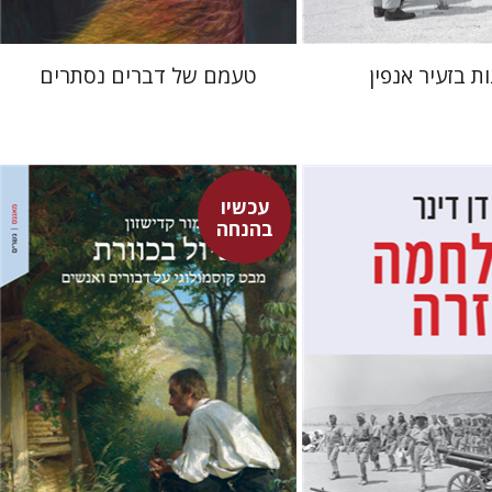
ות בזעיר אנפין
טעמם של דברים נסתרים
עכשיו
בהנחה
מור קדישזון
מרי