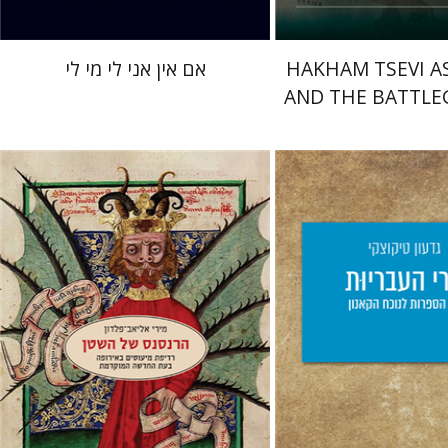
HAKHAM TSEVI A
אם אין אני לי מי לי
AND THE BATTL
OF THE EARLY
RABBINA
צקי
יס
מירי אליאב-פלדון