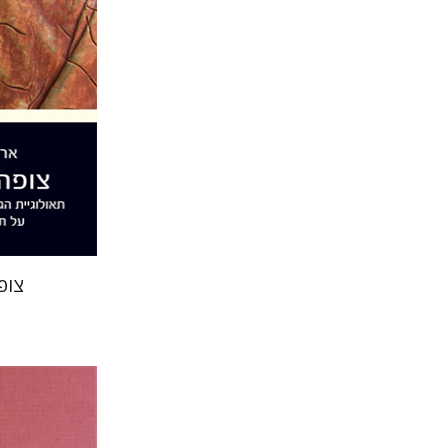
הנחת
צופ
יוסף יהלו