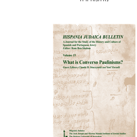
רם בן-שלום
הנחת אתר ספר מודפס
$32
$35