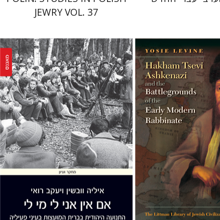
JEWRY VOL. 37
יעקב רואי
איליה וובשין
 אתר ספר מודפס
הנחת אתר ספר מודפס
$41
$45
$46
$50