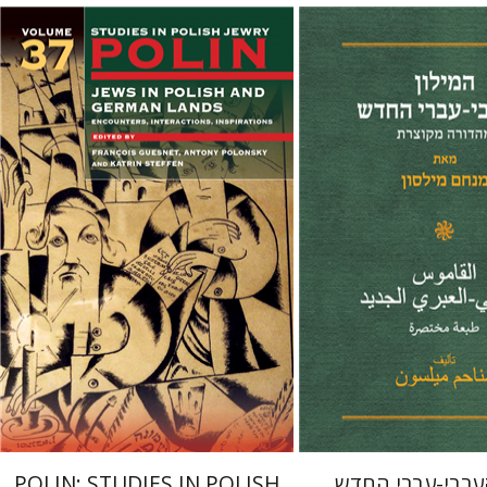
ון
קתרין סטפן
François
Guesnet
Antony Polonsky
 אתר ספר מודפס
הנחת אתר ספר מודפס
$122
$41
$135
$46
הערבי-עברי החדש
POLIN: STUDIES IN POLISH