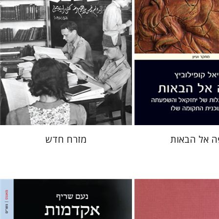
 אתר ספר מודפס
הנחת אתר ספר מודפס
$38
$41
$42
$46
ה אל הבאות
מזרח חדש
נעם שריף
מתן חרמוני
ם