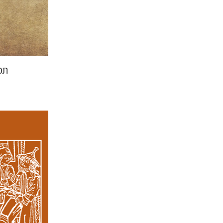
הנחת
תפ
קנת קו