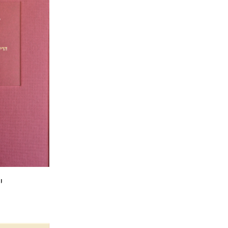
הנחת
י