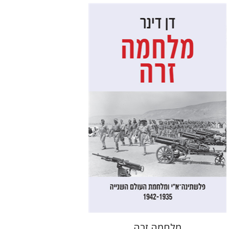
דן דינר
שאול מרמרי
הנחת אתר ספר מודפס
$32
$35
מלחמה זרה