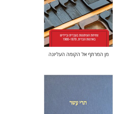
הנחת אתר ספר מודפס
$38
$42
מן המרתף אל הקומה העליונה
מיכאל סיגל
שמריהו טלמון