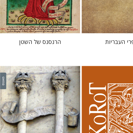
 אתר ספר מודפס
הנחת אתר ספר מודפס
$32
$25
$35
$28
רי העבריות
הרנסנס של השטן
לינס
יהודה ליבס
יהודה ליבס
יהודית
וייס
יהודית וייס