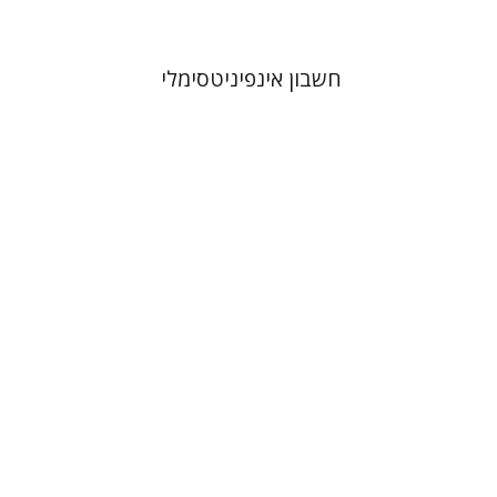
חשבון אינפיניטסימלי
אסתר סימונס