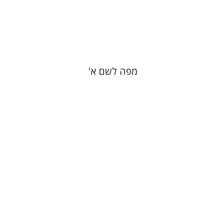
הנחת אתר ספר מודפס
$22
$25
מפה לשם א'
שלומית חייט
שרה ישראלי
הילה
קובלינר