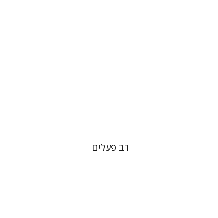
הנחת אתר ספר מודפס
$22
$25
רב פעלים
הילה מושיוב-כהנא