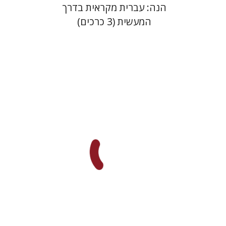
הנה: עברית מקראית בדרך
המעשית (3 כרכים)
מאירה רום
דליה רוט-גביזון
הנחת אתר ספר מודפס
$23
$26