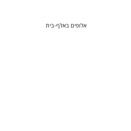
אלופים באלף-בית
אסתר דלשד