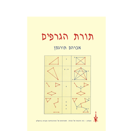
אברהם תורגמן
הנחת אתר ספר מודפס
$25
$28