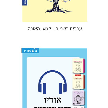
$10
עברית בשניים - קטעי האזנה
אודיו
עטרת ירדן-ברק
גוני טישלר