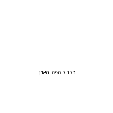
הנחת אתר ספר מודפס
$25
$28
דקדוק הפה והאוזן