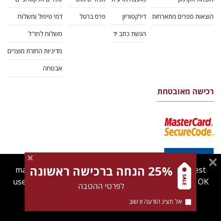
הוצאות ספרים מתארחות
דירקטוריון
פרס ברטל
דמי טיפול ומשלוח
הגשת כתב יד
משלוח לחו"ל
מדיניות החזרת מוצרים
אבטחה
רכישה מאובטחת
25% הנחה ברכישה ראשונה
magnespress.co.il uses cookies to give you the best
user experience. Using this website means you're OK
לפרטי ההטבה
with this.
אל תציג הודעה זו שוב
Find out more about our
cookies policy