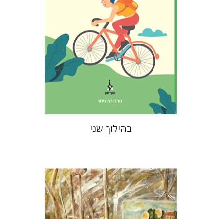
הנחת אתר ספר מודפס
$16
$18
בהילוך שני
סיגל שפרן-תקוה
יהושע (שוקי)
שמר
יוסי ווייס