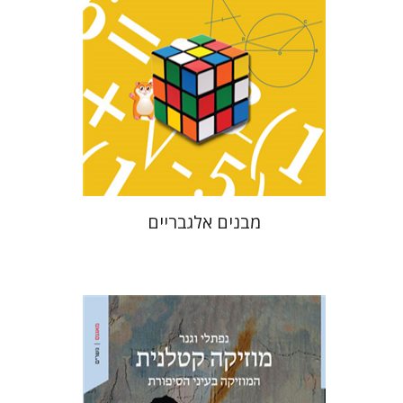
הנחת אתר ספר מודפס
$25
$28
מבנים אלגבריים
נפתלי וגנר
אריאל הירשפלד