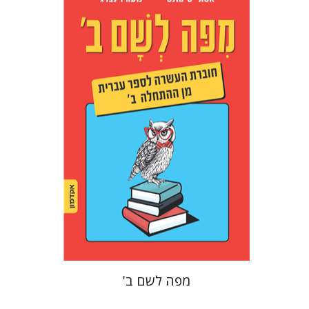
נועה וינברג
אסתר סימונס
הנחת אתר ספר מודפס
$23
$26
מפה לשם ב'