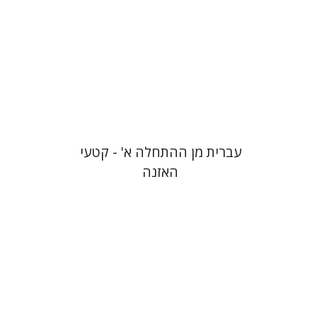
$10
עברית מן ההתחלה א' - קטעי
האזנה
עוזי אורנן