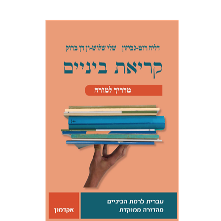
דליה רוט-גביזון
שלי שלוש-ון דן ברוק
הנחת אתר ספר מודפס
$21
$23