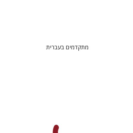
הנחת אתר ספר מודפס
$32
$35
מתקדמים בעברית
תקוה חסון