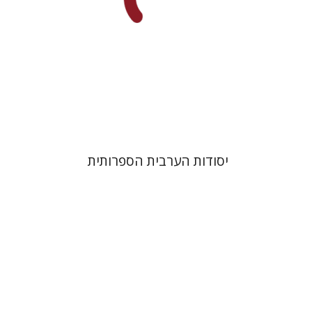
הנחת אתר ספר מודפס
$31
$34
יסודות הערבית הספרותית
דורון מגן
אמנון ברוק