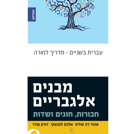
הנחת אתר ספר מודפס
$17
$19
עברית בשניים - מדריך למורה
דורון פודר
אלכס לובוצקי
אהוד דה
שליט