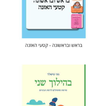
$10
בראש ובראשונה - קטעי האזנה
גוני טישלר