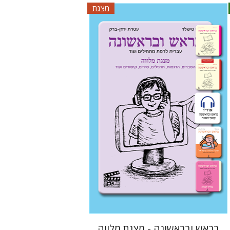
מצגת
עטרת ירדן-ברק
גוני טישלר
$33
בראש ובראשונה - מצגת מלווה