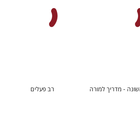
 אתר ספר מודפס
הנחת אתר ספר מודפס
$22
$32
$25
$35
ונה - מדריך למורה
רב פעלים