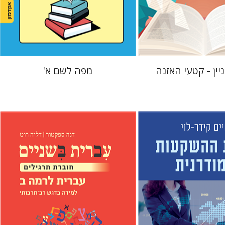
הנחת אתר ספר מודפס
$22
$10
$25
יין - קטעי האזנה
מפה לשם א'
לוי
דנה ספקטור
דליה רוט-גביזון