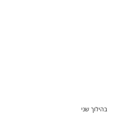
הנחת אתר ספר מודפס
$16
$18
בהילוך שני