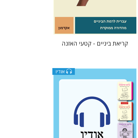
$10
קריאת ביניים - קטעי האזנה
אודיו
גוני טישלר
עטרת ירדן-ברק