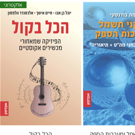
אלקטרוני
יובל בן-אבו
חיים אישך
אלכסנדר
וולפסון
סקי
 אתר ספר מודפס
הנחת אתר ספר אלקטרוני
$20
$39
$43
מל ומערכות הספק
הכל בקול