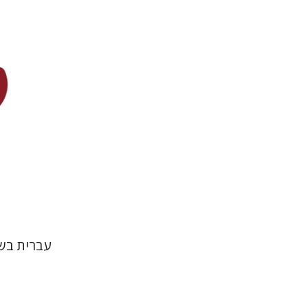
דליה רוט-ג
עברית בשנ