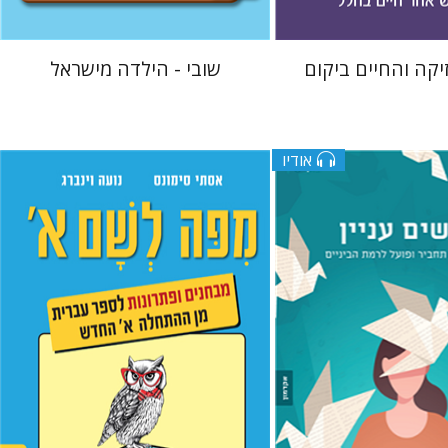
יקה והחיים ביקום
שובי - הילדה מישראל
אודיו
גלי הומינר
אסתר סימונס
נועה וינברג