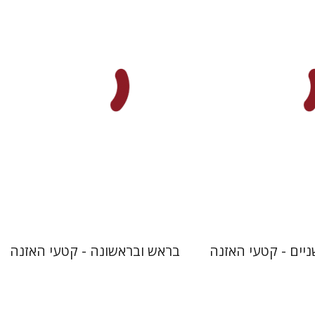
ביזון
דנה ספקטור
עטרת ירדן-ברק
גוני טישלר
$10
$10
יים - קטעי האזנה
בראש ובראשונה - קטעי האזנה