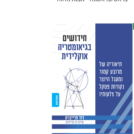
דוד פרייברט
הנחת אתר ספר מודפס
$38
$42