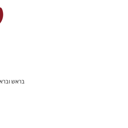
הנחת
בראש ובראש