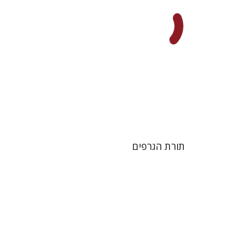
הנחת אתר ספר מודפס
$25
$28
תורת הגרפים
גוני טישלר