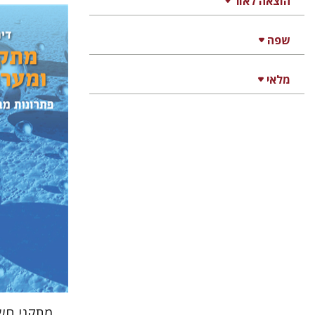
הוצאה לאור
שפה
מלאי
דימה בודנ
הנחת
מתקני חש