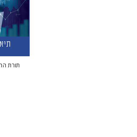
הנחת
תורת הה
עטרת ירד