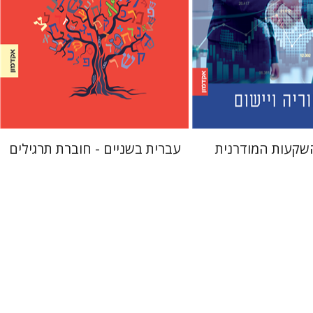
 אתר ספר מודפס
הנחת אתר ספר מודפס
$23
$45
$26
$50
שקעות המודרנית
עברית בשניים - חוברת תרגילים
דורון מגן
ן-ברק
גוני טישלר