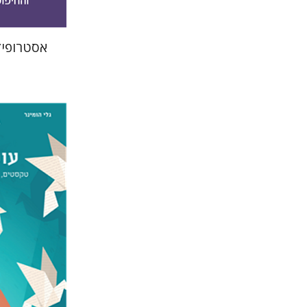
אסטרופיז
צוקי שי