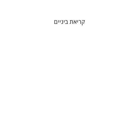
קריאת ביניים
אסתר דלשד