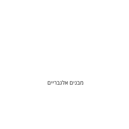
הנחת אתר ספר מודפס
$25
$28
מבנים אלגבריים