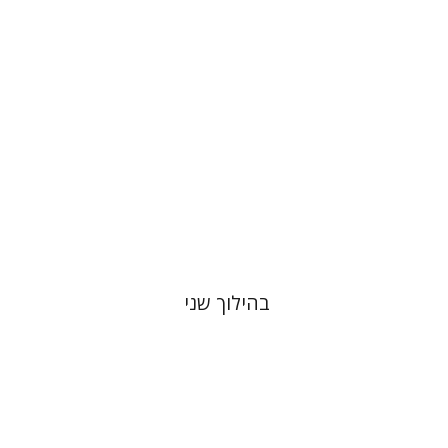
הנחת אתר ספר מודפס
$16
$18
בהילוך שני