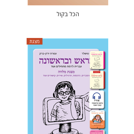
הכל בקול
מצגת
עטרת ירדן-ברק
גוני טישלר