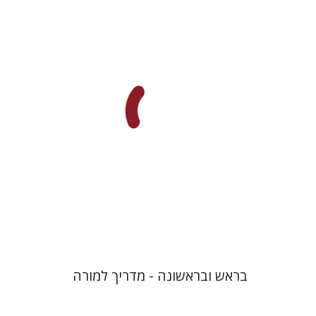
עטרת ירדן-ברק
גוני טישלר
הנחת אתר ספר מודפס
$32
$35
בראש ובראשונה - מדריך למורה