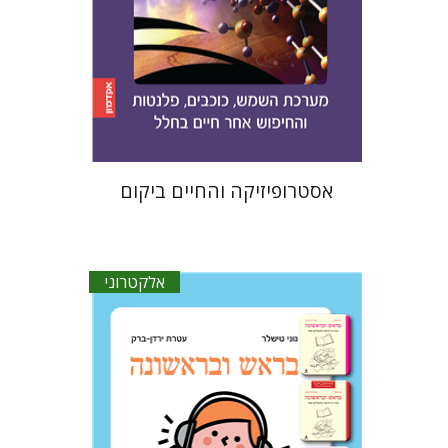
הנחת אתר ספר מודפס
$21
$23
אסטרופיזיקה והחיים ביקום
אלקטרוני
עטרת ירדן-ברק
גוני טישלר