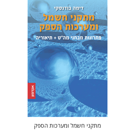
דימה בודנסקי
הנחת אתר ספר מודפס
$39
$43
מתקני חשמל ומערכות הספק