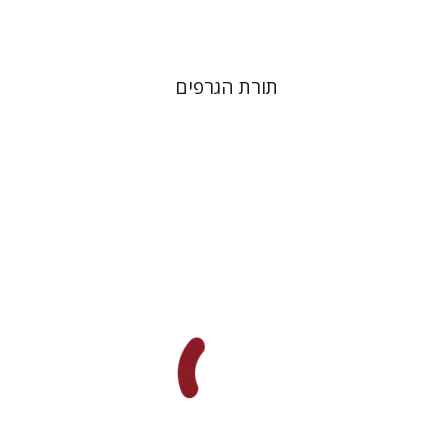
תורת הגרפים
דליה רוט-גביזון
דנה ספקטור