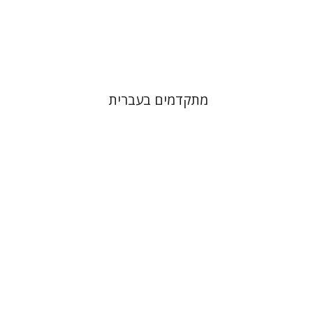
הנחת אתר ספר מודפס
$32
$35
מתקדמים בעברית
דליה רוט-גביזון
דנה ספקטור