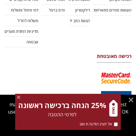
הוצאות ספרים מתארחות
דירקטוריון
פרס ברטל
דמי טיפול ומשלוח
הגשת כתב יד
משלוח לחו"ל
מדיניות החזרת מוצרים
אבטחה
רכישה מאובטחת
25% הנחה ברכישה ראשונה
magnespress.co.il uses cookies to give you the best
user experience. Using this website means you're OK
לפרטי ההטבה
with this.
אל תציג הודעה זו שוב
Find out more about our
cookies policy