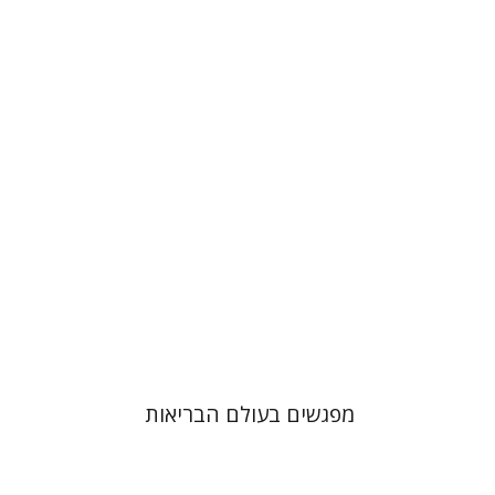
סיגל שפרן-תקוה
יהושע (שוקי)
שמר
יוסי ווייס
הנחת אתר ספר מודפס
$38
$42
מפגשים בעולם הבריאות