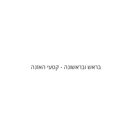
$10
בראש ובראשונה - קטעי האזנה
גוני טישלר