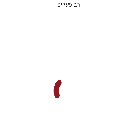
רב פעלים
אברהם תורגמן
הנחת אתר ספר מודפס
$25
$28