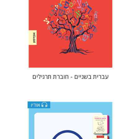
הנחת אתר ספר מודפס
$23
$26
עברית בשניים - חוברת תרגילים
אודיו
גוני טישלר
עטרת ירדן-ברק