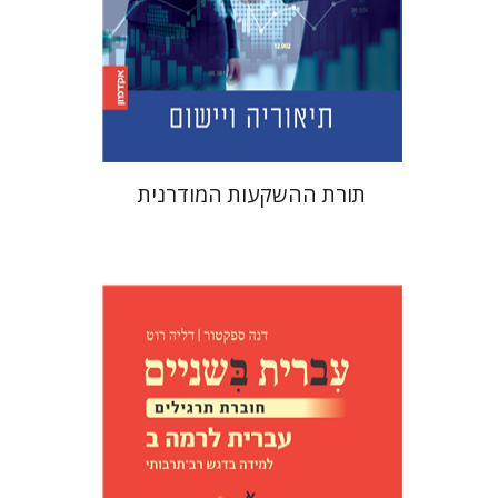
הנחת אתר ספר מודפס
$45
$50
תורת ההשקעות המודרנית
דנה ספקטור
דליה רוט-גביזון