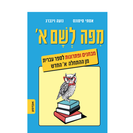
אסתר סימונס
נועה וינברג
הנחת אתר ספר מודפס
$22
$25