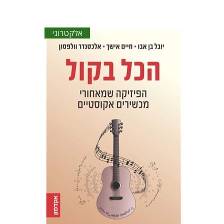
אלקטרוני
יובל בן-אבו
חיים אישך
אלכסנדר
וולפסון
הנחת אתר ספר אלקטרוני
$20