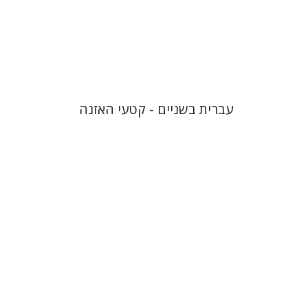
$10
עברית בשניים - קטעי האזנה
עטרת ירדן-ברק
גוני טישלר