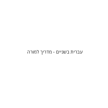
הנחת אתר ספר מודפס
$17
$19
עברית בשניים - מדריך למורה
דורון פודר
אלכס לובוצקי
אהוד דה
שליט