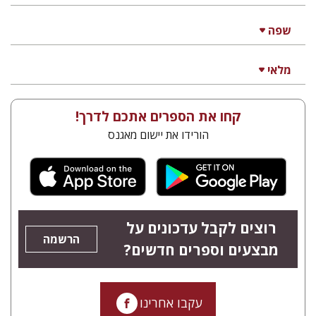
נמרוד מויסייב
הנחת אתר ספר מודפס
$38
$42