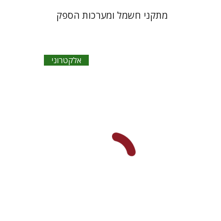
מתקני חשמל ומערכות הספק
אלקטרוני
יובל בן-אבו
חיים אישך
אלכסנדר
וולפסון
הנחת אתר ספר אלקטרוני