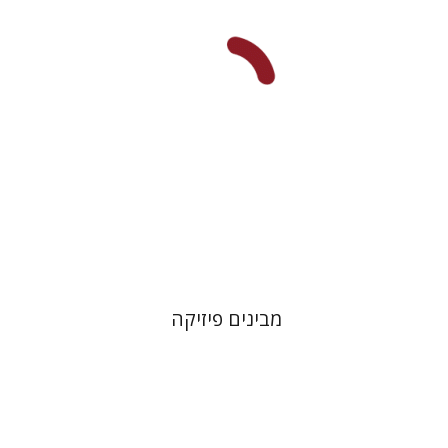
דוד פונדק
שחר פלד
הנחת אתר ספר מודפס
$35
$39
מבינים פיזיקה