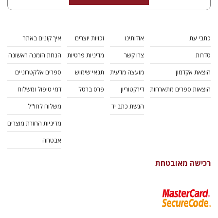
אלברט איינשטיין
יכין אונא
הנחת אתר ספר מודפס
$25
$28