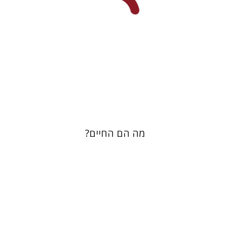
עכשיו בהנחה
$23
$31
מה הם החיים?
דימה בודנסקי