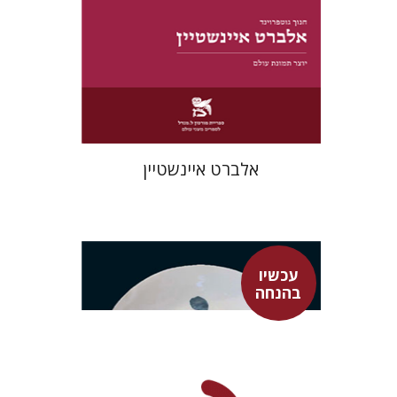
הנחת אתר ספר מודפס
$28
$31
אלברט איינשטיין
עכשיו
בהנחה
ארווין שרדינגר
אבשלום אליצור
גל מנלה
רונה אבירם