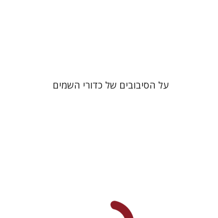
הנחת אתר ספר מודפס
$32
$35
על הסיבובים של כדורי השמים
עמרי ונדל