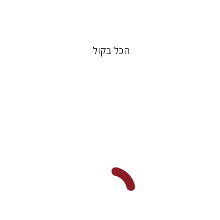
$20
הכל בקול
צבי מזא"ה