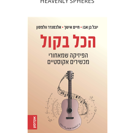
HEAVENLY SPHERES
חיים אישך
יובל בן-אבו
אלכסנדר
וולפסון
הנחת אתר ספר מודפס
$32
$35