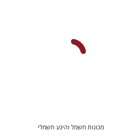
דימה בודנסקי
הנחת אתר ספר מודפס
$39
$43
מכונות חשמל והינע חשמלי