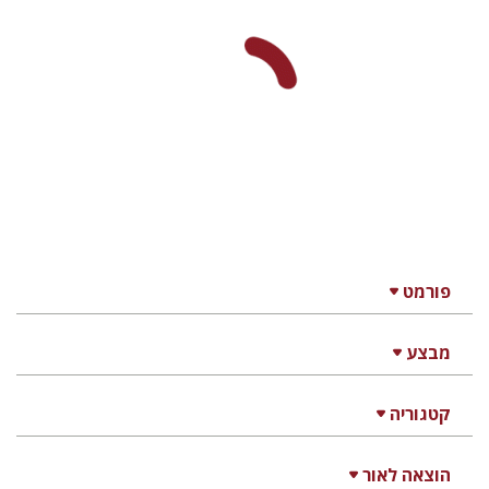
פרסילה לווז
אדווארד פ` רדיש
קרן
קמינגז
פטריק ג` קוני
אדווין פ` טיילור
דוד פונדק
שחר פלד
הנחת אתר ספר מודפס
$25
$28