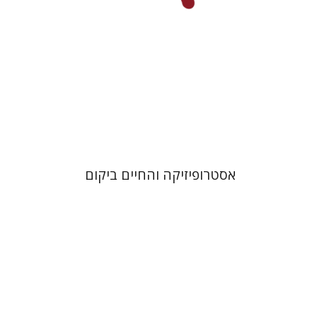
הנחת אתר ספר מודפס
$21
$23
אסטרופיזיקה והחיים ביקום
קרן קמינגז
פרסילה לווז
אדווארד פ`
רדיש
פטריק ג` קוני
אדווין פ` טיילור