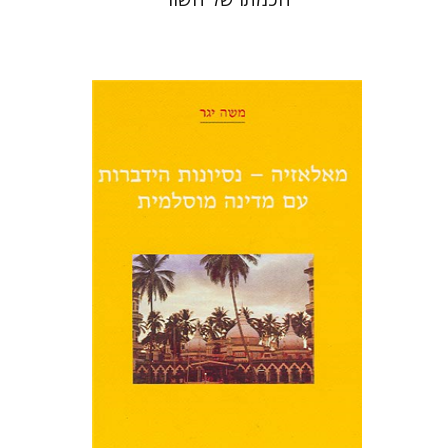
משה יגר
הנחת אתר ספר מודפס
$25
$28