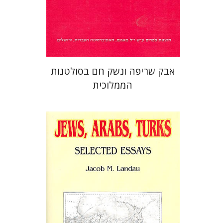
אבק שריפה ונשק חם בסולטנות
הממלוכית
יעקב מ' לנדאו