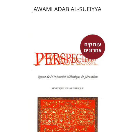
JAWAMI ADAB AL-SUFIYYA
עותקים
אחרונים
פרננד ברטפלד