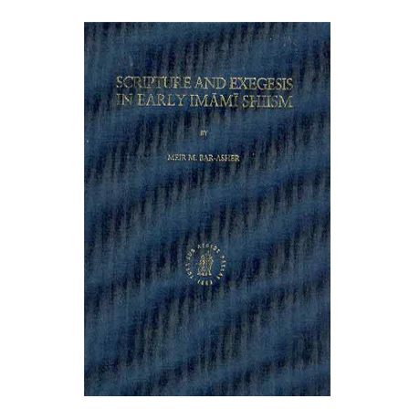
מאיר מ' בר-אשר
הנחת אתר ספר מודפס
$65
$72