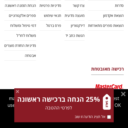
סדרות
צרו קשר
מדיניות פרטיות
הנחת הזמנה ראשונה
הוצאת אקדמון
מועצה מדעית
תנאי שימוש
ספרים אלקטרוניים
הוצאות ספרים מתארחות
דירקטוריון
פרס ברטל
דמי טיפול ומשלוח
הגשת כתב יד
משלוח לחו"ל
מדיניות החזרת מוצרים
אבטחה
רכישה מאובטחת
25% הנחה ברכישה ראשונה
magnespress.co.il uses cookies to give you the best
user experience. Using this website means you're OK
לפרטי ההטבה
with this.
אל תציג הודעה זו שוב
Find out more about our
cookies policy