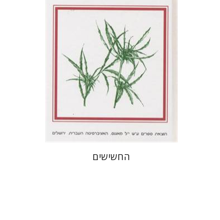
הנחת אתר ספר מודפס
$25
$28
החשישים