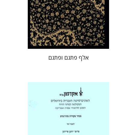
הנחת אתר ספר מודפס
$29
$32
אלף פתגם ופתגם
רינה תורג`מן
רינה תורג`מן