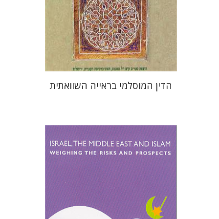
הנחת אתר ספר מודפס
$39
$43
הדין המוסלמי בראייה השוואתית
עודד ערן
אמנון כהן