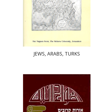
הנחת אתר ספר מודפס
$56
$62
JEWS, ARABS, TURKS
עמי אלעד-בוסקילה