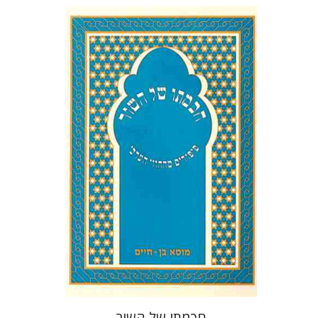
משה (מוסא) בן-חיים
הנחת אתר ספר מודפס
$19
$21
חכמתו של השור