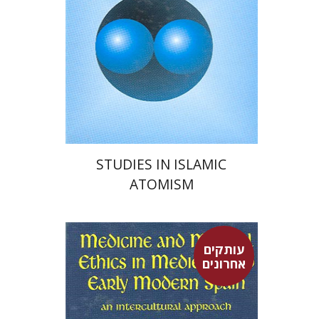
הנחת אתר ספר מודפס
$40
$45
STUDIES IN ISLAMIC
ATOMISM
עותקים
אחרונים
לואיס גארסיה-בלסטר
שמואל
קוטק