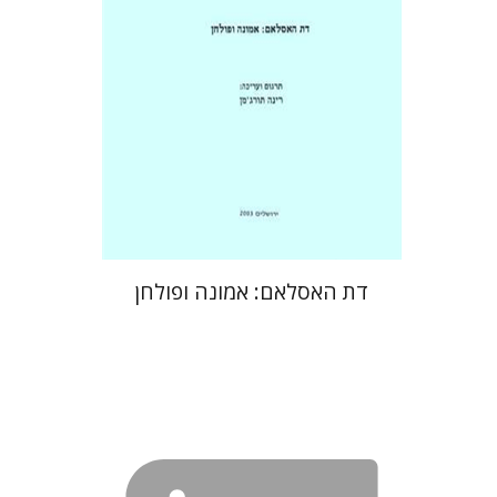
דת האסלאם: אמונה ופולחן
מיכאל הד