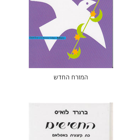
המזרח החדש
ברנרד לואיס
מאיר מ' בר-אשר
משה אילן