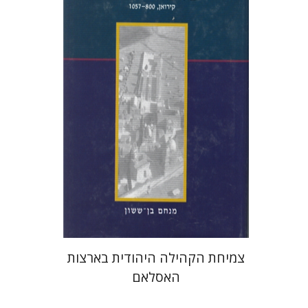
מנחם בן-ששון
הנחת אתר ספר מודפס
$41
$46
צמיחת הקהילה היהודית בארצות
האסלאם