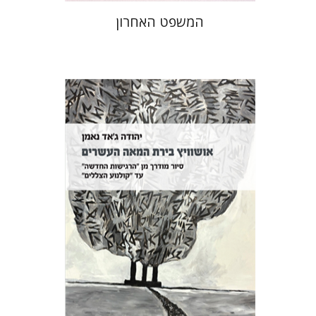
המשפט האחרון
יהודה ג'אד נאמן
הנחת אתר ספר מודפס