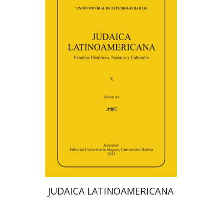
פלורינדה פ. גולדברג.
פולט
קרשונוביץ שוסטר
דבי רויטמן
אפרים זדוף
הנחת אתר ספר מודפס
$48
$53
JUDAICA LATINOAMERICANA