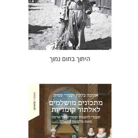
הנחת אתר ספר מודפס
$41
$46
היתוך בחום נמוך
אהובה בלקין
עמרי סמית