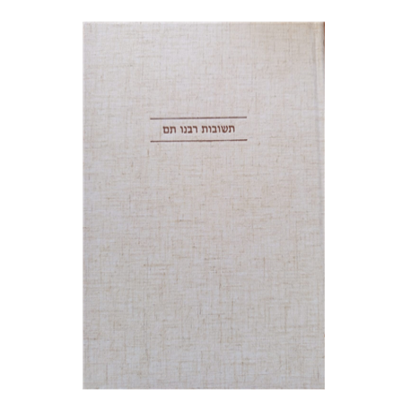
אברהם (רמי) ריינר
יוסף מרדכי
דובאוויק
הנחת אתר ספר מודפס
$45
$50