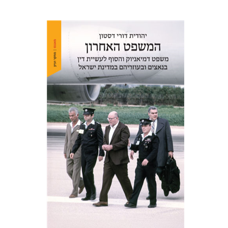
יהודית דורי דסטון
הנחת אתר ספר מודפס
$41
$46