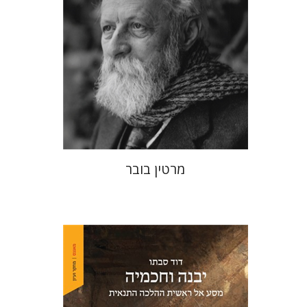
הנחת אתר ספר מודפס
$32
$35
מרטין בובר
דוד סבתו