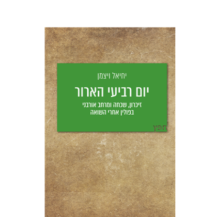
יחיאל ויצמן
יפעת וייס
הנחת אתר ספר מודפס
$25
$28