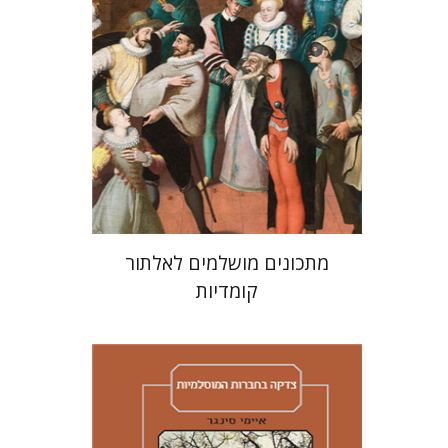
הנחת אתר ספר מודפס
$38
$42
מתכונים מושלמים לאלתור
קומדיות
איימי סינגר
יצחק חן
אבנר גלעדי
מירי
אליאב-פלדון
רענן ריין
דורון מגן