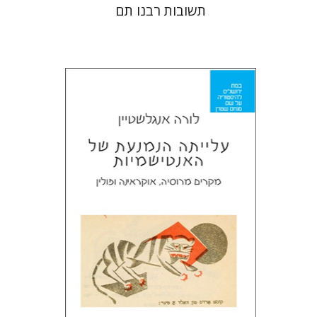
תשובות רבנו תם
לורה אנגלשטיין
מירי אליאב-פלדון
דורון מגן
הנחת אתר ספר מודפס
$32
$35