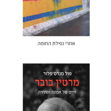
הנחת אתר ספר מודפס
$38
$42
אחרי נפילת החומה
פול מנדס-פלור
מתן אורם