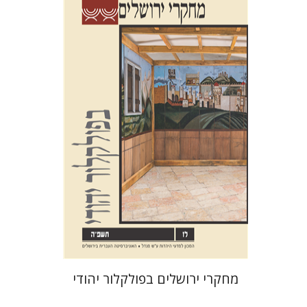
שלום צבר
גלית חזן-רוקם
הגר
סלמון
הנחת אתר ספר מודפס
$32
$35
מחקרי ירושלים בפולקלור יהודי