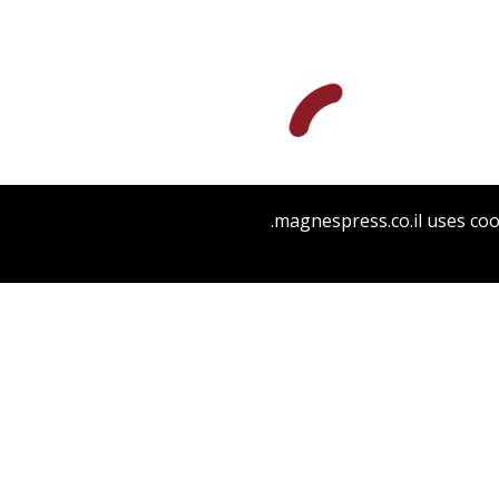
אריאל הירשפלד
magnespress.co.il uses coo
הנחת אתר ספר מודפס
$28
$31
שני ילדים בשדה