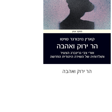
הנחת אתר ספר מודפס
$32
$35
הר ירוק ואהבה
מיכאל גורביץ