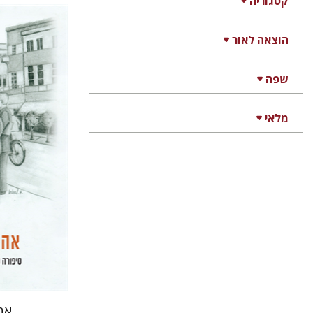
קטגוריה
הוצאה לאור
רחל רוז'נ
דוד בן-נ
שפה
מלאי
הנחת
אה