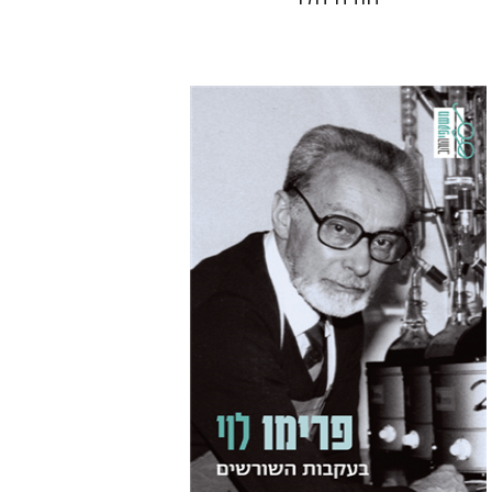
פרימו לוי
מנואלה קונסוני
יונתן פיין
הנחת אתר ספר מודפס
$38
$42