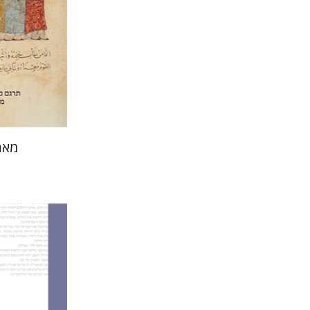
הנחת
מאה
שחר פ