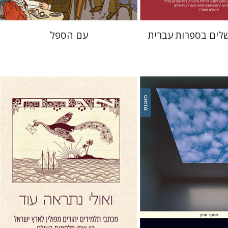
שלים בספרות עברית
עם הספל
יעל דר
דוד אסף
דר