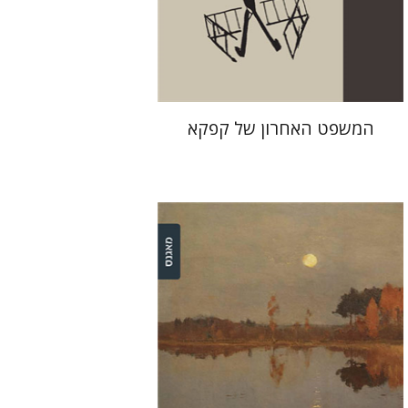
הנחת אתר ספר מודפס
$38
$42
המשפט האחרון של קפקא‎
דינה ברדיצ'בסקי