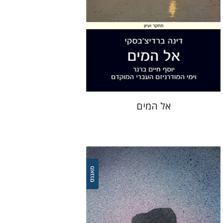
הנחת אתר ספר מודפס
$28
$31
אל המים
קארין נויבורגר-טויטו