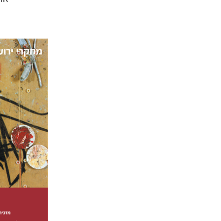
תמר ס'
הנחת