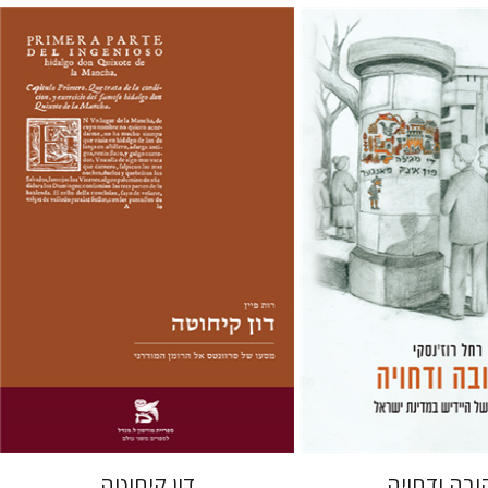
סקי
רות פיין
חום
יעל שרם
 אתר ספר מודפס
הנחת אתר ספר מודפס
$28
$41
$31
$46
ובה ודחויה
דון קיחוטה