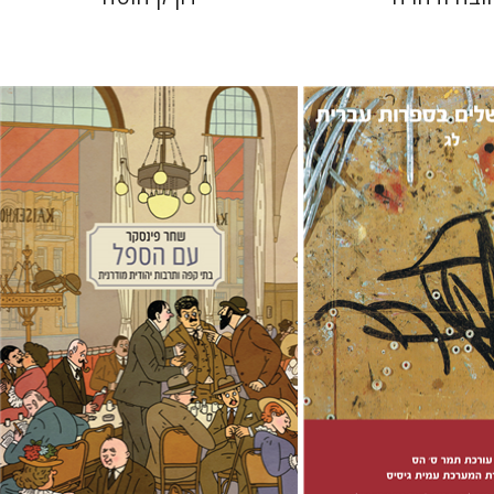
שחר פינסקר
מתן קמינר
 הס
 אתר ספר מודפס
הנחת אתר ספר מודפס
$38
$38
$42
$42