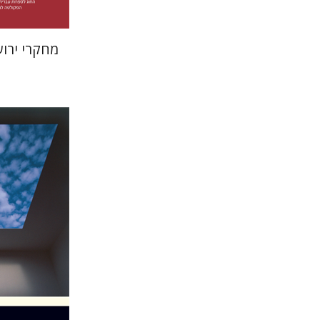
מחקרי ירו
אריאל זינ