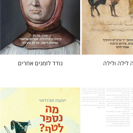
 אתר ספר מודפס
עכשיו בהנחה
$31
$38
$42
$42
 לילה ולילה
נודד לזמנים אחרים
ינסקר
יעקבה סצ'רדוטי
תמי ישראלי