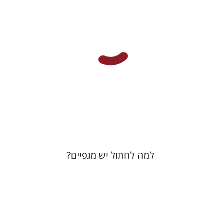
הנחת אתר ספר מודפס
$28
$31
למה לחתול יש מגפיים?