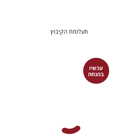
$32
$35
תעלומת הקיבוץ
עכשיו
בהנחה
אפרת ביברמן