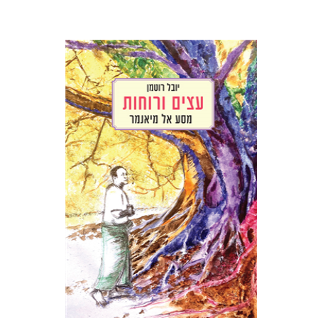
יובל רוטמן
הנחת אתר ספר מודפס
$32
$35