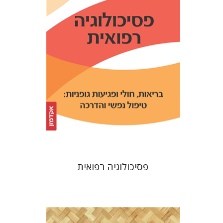
רייכר-עתיר
הנחת אתר ספר מודפס
$32
$35
פסיכולוגיה רפואית