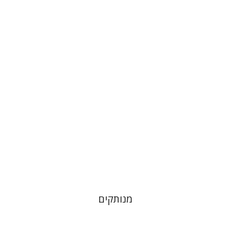
חננאל רוזנברג
מנחם בלונדהיים
הנחת אתר ספר מודפס
$31
$34
מנותקים