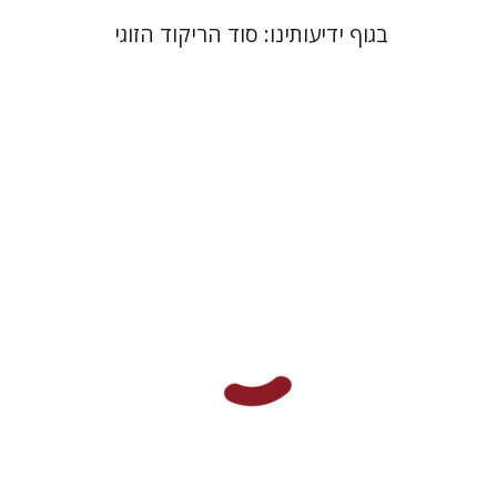
בגוף ידיעותינו: סוד הריקוד הזוגי
רן אברמיצקי
עמנואל לוטם
הנחת אתר ספר מודפס