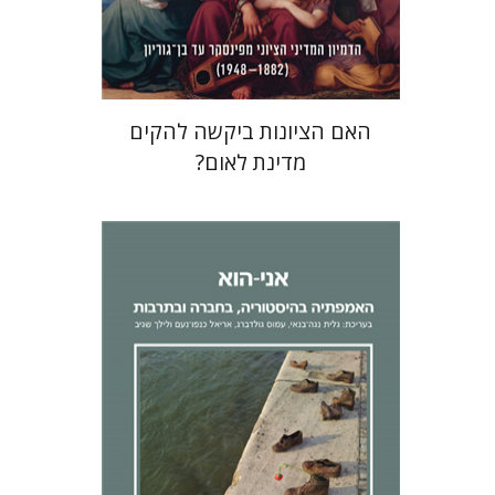
$38
$42
האם הציונות ביקשה להקים
מדינת לאום?
לילך שגיב
אריאל כנפו-נעם
גלית
נגה-בנאי
עמוס גולדברג