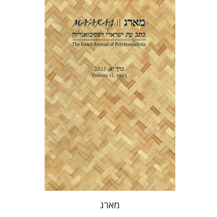
דנה אמיר
הנחת אתר ספר מודפס
$38
$42
מארג