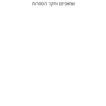
שמאניזם וחקר הספרות
נעמי שביט
מ. פחרי דייווידס
הנחת אתר ספר מודפס
$32
$35