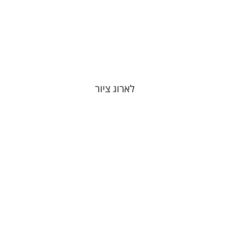
עכשיו בהנחה
$26
$35
לארוג ציור
נעמה שפי
ענת פירסט