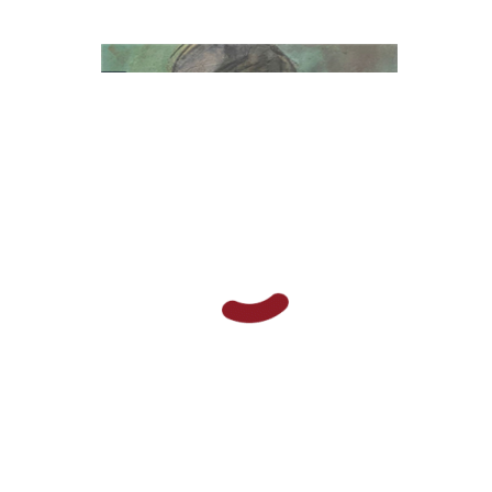
עינת שופר-אנגלהרד
הנחת אתר ספר מודפס
$28
$31