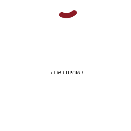
הנחת אתר ספר מודפס
$31
$34
לאומיות בארנק
יגאל שוורץ
תמי ישראלי