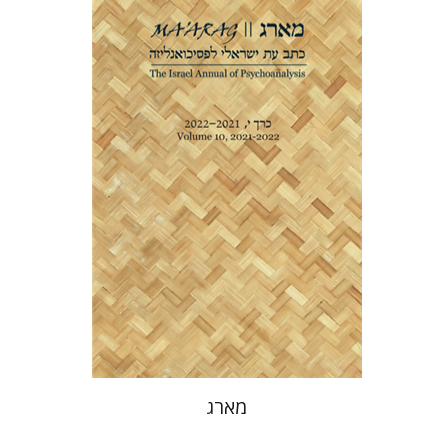
דנה אמיר
הנחת אתר ספר מודפס
$32
$35
מארג