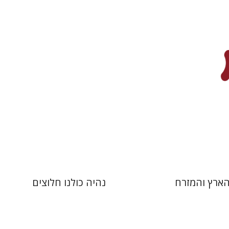
קבסון
משה נאור
רונה יונה
 אתר ספר מודפס
הנחת אתר ספר מודפס
$35
$32
$39
$35
הארץ והמזרח
נהיה כולנו חלוצים