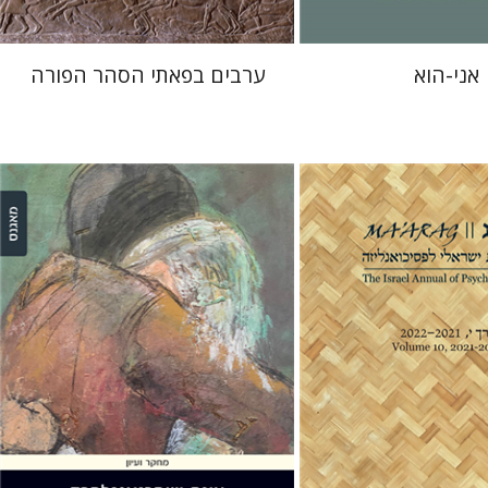
אני-הוא
ערבים בפאתי הסהר הפורה
יר
עינת שופר-אנגלהרד