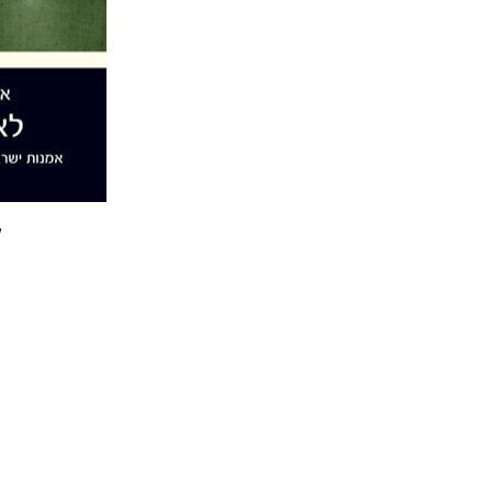
ל
חננאל רוז