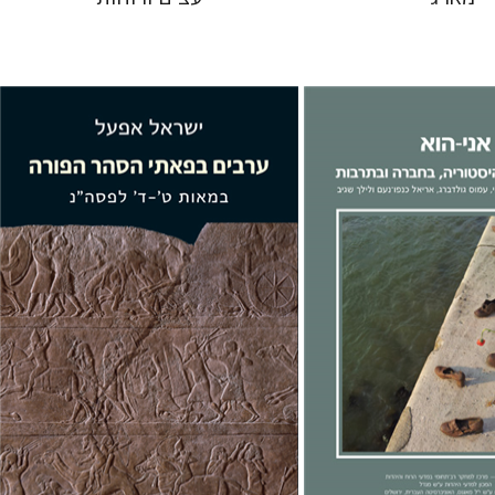
ישראל אפעל
גיב
אריאל כנפו-נעם
גלית
 גולדברג
 אתר ספר מודפס
הנחת אתר ספר מודפס
$38
$32
$42
$35