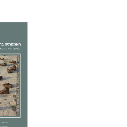
לילך ש
נגה-בנאי
עמוס
הנחת