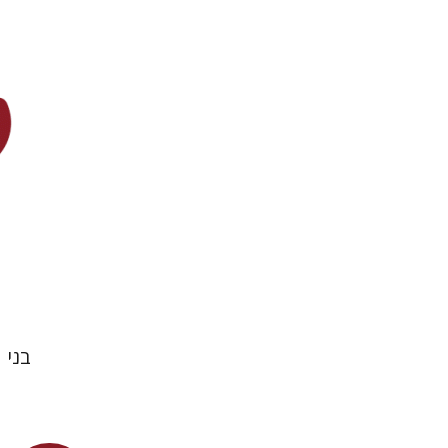
אביגיל יע
דורון מגן
הנחת
בני 