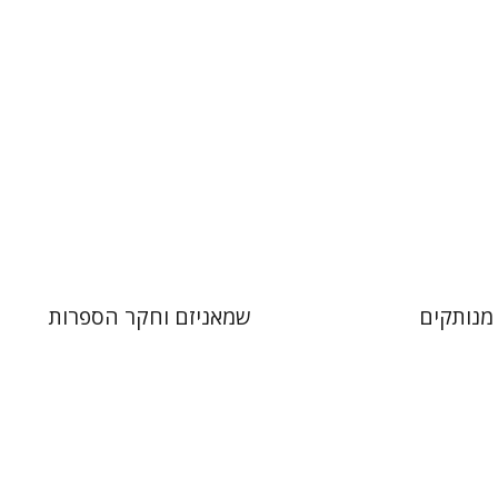
 אתר ספר מודפס
הנחת אתר ספר מודפס
$32
$31
$35
$34
מנותקים
שמאניזם וחקר הספרות