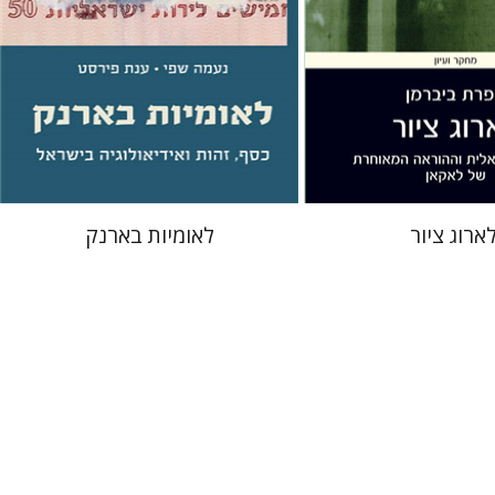
עכשיו בהנחה
הנחת אתר ספר מודפס
$31
$26
$34
$35
ארוג ציור
לאומיות בארנק
רחל אלבק-גדרון
נברג
מנחם בלונדהיים