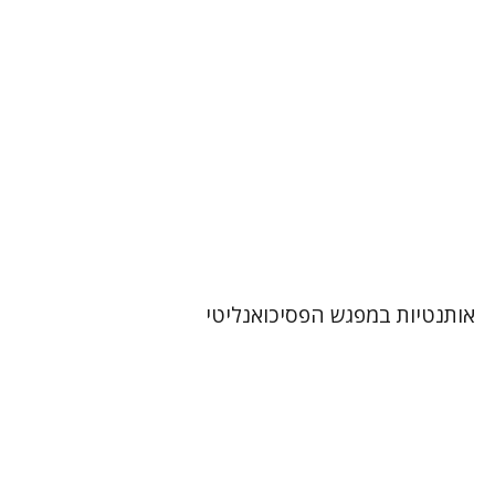
הנחת אתר ספר מודפס
$32
$35
אותנטיות במפגש הפסיכואנליטי