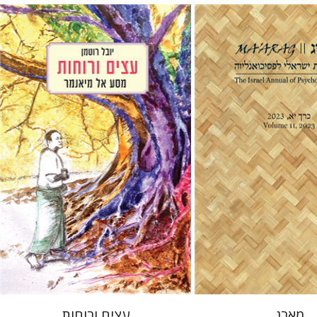
יובל רוטמן
יר
 אתר ספר מודפס
הנחת אתר ספר מודפס
$32
$38
$35
$42
מארג
עצים ורוחות