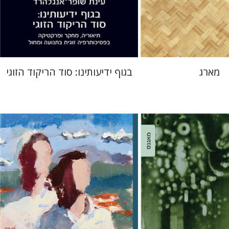
 אתר ספר מודפס
הנחת אתר ספר מודפס
$28
$32
$31
$35
מארג
בגוף ידיעותינו: סוד הריקוד הזוגי
נעמה שפי
ענת פירסט
רמן