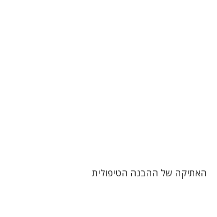
נעמי לאור-בנקר
הנחת אתר ספר מודפס
$29
$32
האתיקה של ההבנה הטיפולית