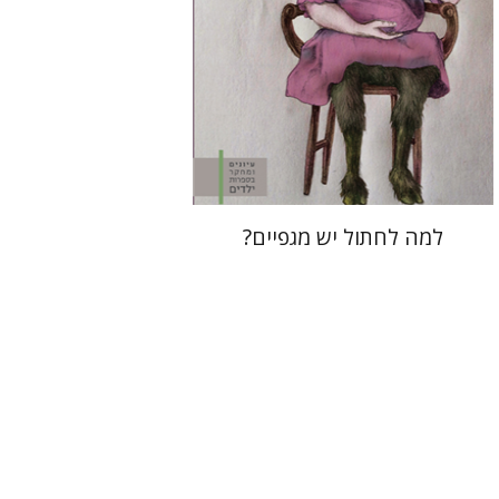
הנחת אתר ספר מודפס
$28
$31
למה לחתול יש מגפיים?
נעמי שביט
מ. פחרי דייווידס