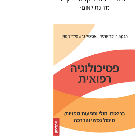
מדינת לאום?
אביטל גרשפלד-ליטוין
רבקה
רייכר-עתיר
הנחת אתר ספר מודפס
$32
$35