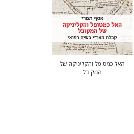
הנחת אתר ספר מודפס
$41
$46
האל כמטופל והקליניקה של
המקובל
דינה ברדיצ'בסקי