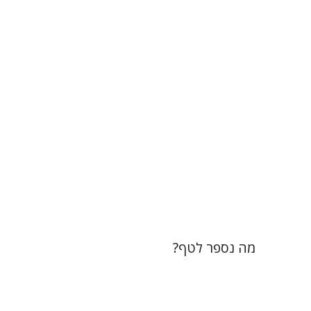
תמי ישראלי
הנחת אתר ספר מודפס
$32
$35
מה נספר לטף?