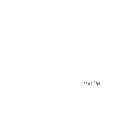
הנחת אתר ספר מודפס
$28
$31
אל המים
יעקבה סצ'רדוטי