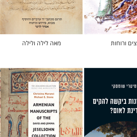
 אתר ספר מודפס
הנחת אתר ספר מודפס
$38
$32
$42
$35
ים ורוחות
מאה לילה ולילה
כריסטינה מרנצ'י
מייקל א. סטון
ומסקי