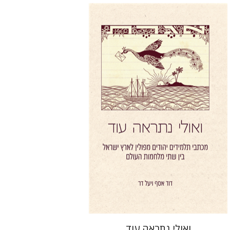
יעל דר
דוד אסף
הנחת אתר ספר מודפס
$41
$46
ואולי נתראה עוד