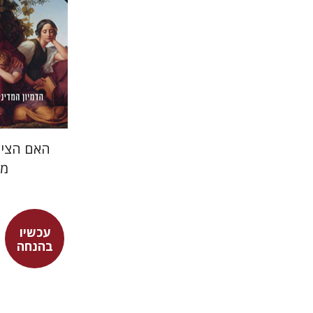
הנחת
האם הציו
מד
עכשיו
בהנחה
פרנצ'סקו
גור זק
עמינדב ד
אברהם ארואטי