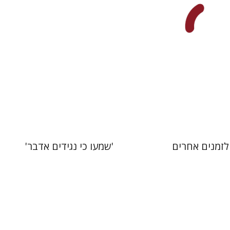
עכשיו בהנחה
הנחת אתר ספר מודפס
$51
$31
$57
$42
לזמנים אחרים
'שמעו כי נגידים אדבר'
ינסקר
אבי שגיא