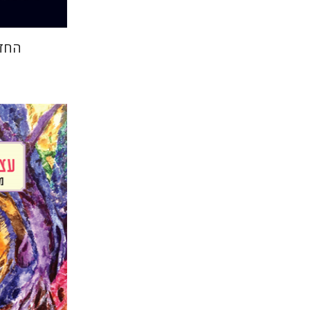
החדש
יובל רוטמן