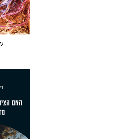
הנחת
עצ
דימיטרי ש