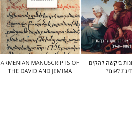
 אתר ספר מודפס
הנחת אתר ספר מודפס
$77
$38
$86
$42
נות ביקשה להקים
ARMENIAN MANUSCRIPTS OF
ינת לאום?
THE DAVID AND JEMIMA
JESELSOHN COLLECTION
 פטררקה
נחם אילן
חגי בן-שמאי
מרים
יקמן
נתן רון
גור זק
פרנקל