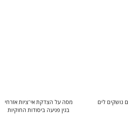
 אתר ספר מודפס
הנחת אתר ספר מודפס
$25
$32
$28
$35
 נושקים לים
מסה על הצדקת אי־ציות אזרחי
בגין פגיעה ביסודות החוקיות