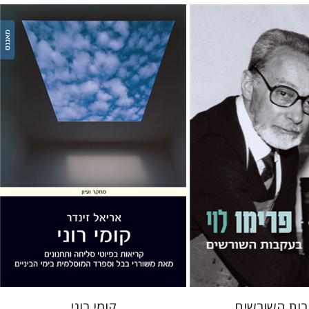
 קונסוני
אריאל זינדר
 אתר ספר מודפס
הנחת אתר ספר מודפס
$32
$38
$35
$42
ות השורשים
קומי רוני