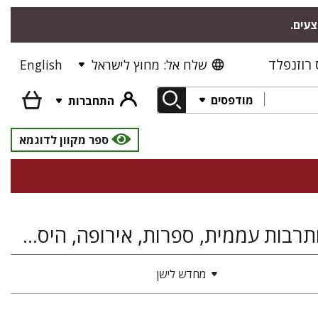
צעים.
רוזנפלד
שלח אל: מחוץ לישראל
English
מודפסים
התחברות
ספר מקוון לדוגמא
יידיש ותרבותה, עברית ולשונות היהודים, פולקלור ותרבות עממית, ספרות, אירופה, היסטוריה של ארץ ישראל ומדינת ישראל
מחדש לישן