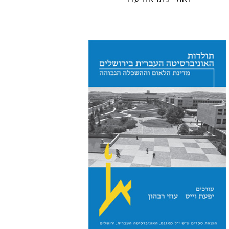
יפעת וייס
עוזי רבהון
הנחת אתר ספר מודפס
$54
$60