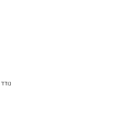
נודד 
שחר פ