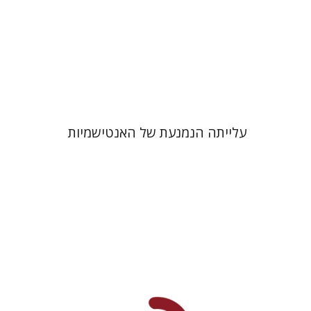
הנחת אתר ספר מודפס
$32
$35
עלייתה הנמנעת של האנטישמיות
יהודה צבי שטמפפר
משה גרוס