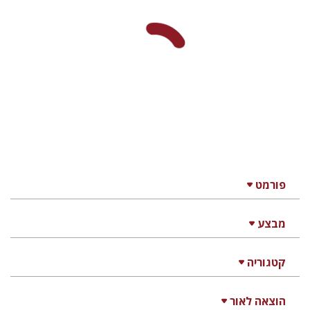
דן דינר
שאול מרמרי
הנחת אתר ספר מודפס
$32
$35