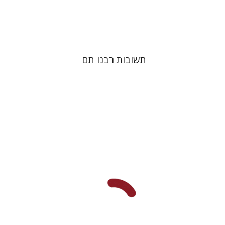
$45
$50
תשובות רבנו תם
לורה אנגלשטיין
מירי אליאב-פלדון
דורון מגן