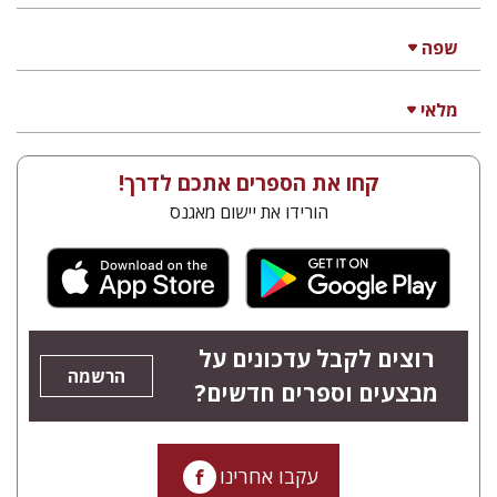
יוחנן סטנפילד
הנחת אתר ספר מודפס
$48
$53