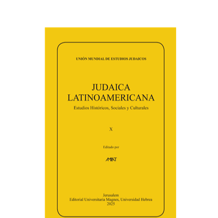
פלורינדה פ. גולדברג.
פולט
קרשונוביץ שוסטר
דבי רויטמן
אפרים זדוף
הנחת אתר ספר מודפס
$48
$53