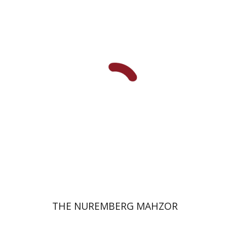
אליזבט הולנדר
הנחת אתר ספר מודפס
$145
$161
THE NUREMBERG MAHZOR