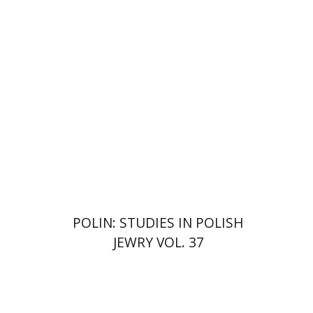
Guesnet
Antony Polonsky
הנחת אתר ספר מודפס
$122
$135
POLIN: STUDIES IN POLISH
JEWRY VOL. 37