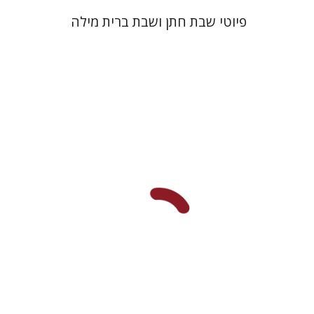
פיוטי שבת חתן ושבת ברית מילה
רם בן-שלום
הנחת אתר ספר מודפס