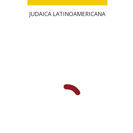
JUDAICA LATINOAMERICANA
אברהם (רמי) ריינר
יוסף מרדכי
דובאוויק
הנחת אתר ספר מודפס