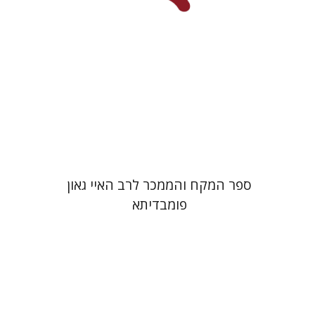
הנחת אתר ספר מודפס
$45
$50
ספר המקח והממכר לרב האיי גאון
פומבדיתא
יעקב צ' מאיר
ישי רוזן-צבי