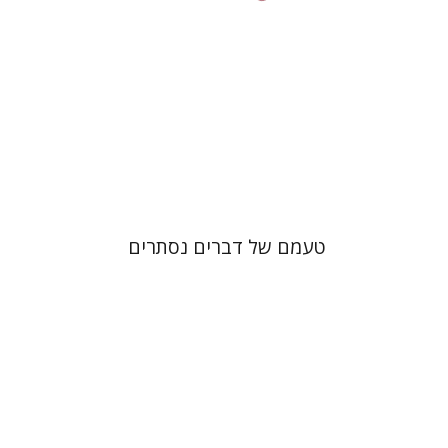
הנחת אתר ספר מודפס
$32
$35
טעמם של דברים נסתרים
קתרין סטפן
François