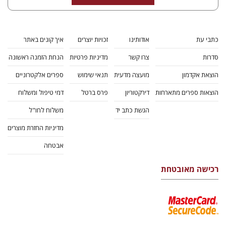
יובל ריבלין
הנחת אתר ספר מודפס
$41
$46