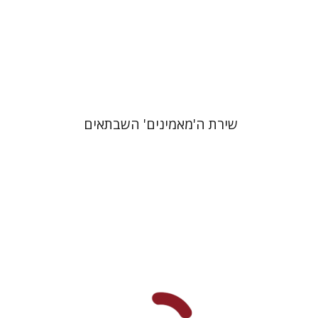
הנחת אתר ספר מודפס
$41
$46
שירת ה'מאמינים' השבתאים
שרה סבירי