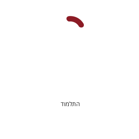
הנחת אתר ספר מודפס
$38
$42
התלמוד