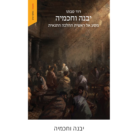
דוד סבתו
הנחת אתר ספר מודפס
$41
$46
יבנה וחכמיה