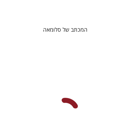
$41
$46
המכתב של סלומאה
הדר פלדמן סמט