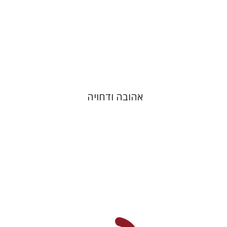
הנחת אתר ספר מודפס
$41
$46
אהובה ודחויה
רות פיין
יעל שרם