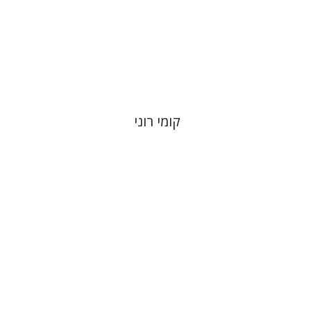
הנחת אתר ספר מודפס
$32
$35
קומי רוני
יעל דר
דוד אסף