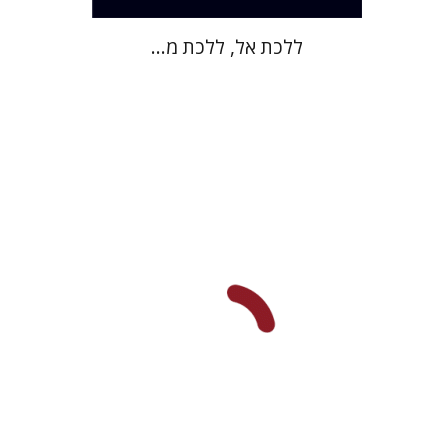
ללכת אל, ללכת מ...
יעל לוי
הנחת אתר ספר מודפס