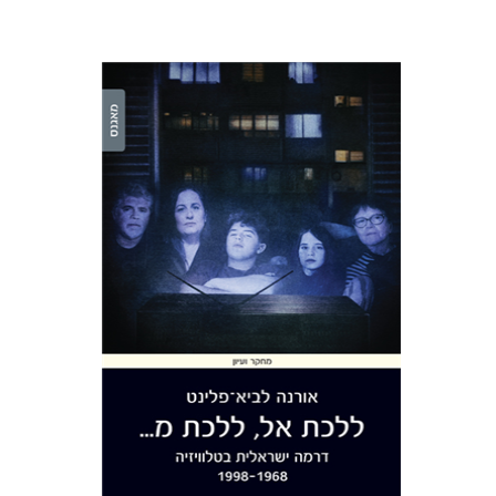
אורנה לביא-פלינט
הנחת אתר ספר מודפס
$38
$42