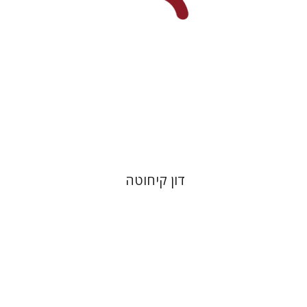
הנחת אתר ספר מודפס
$28
$31
דון קיחוטה
יוסף יהלום