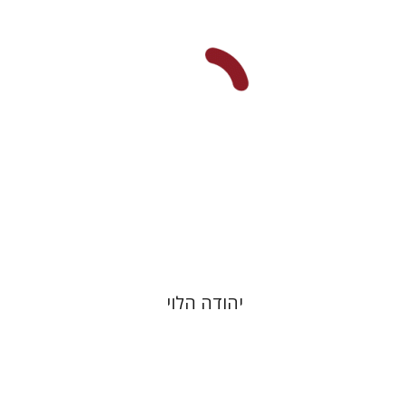
הנחת אתר ספר מודפס
$48
$53
יהודה הלוי