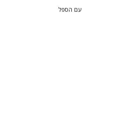
עם הספל
פרימו לוי
מנואלה קונסוני
יונתן פיין
הנחת אתר ספר מודפס