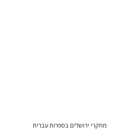
תמר ס' הס
הנחת אתר ספר מודפס
$38
$42
מחקרי ירושלים בספרות עברית