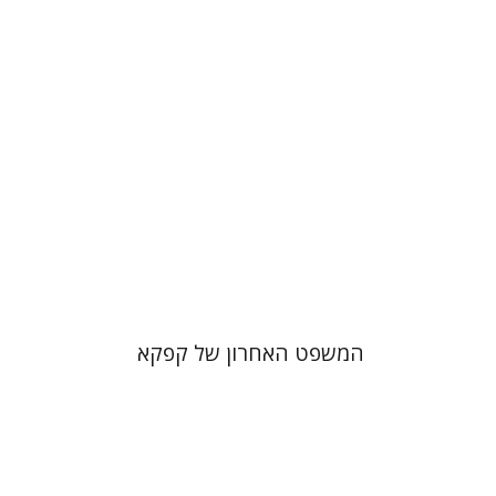
הנחת אתר ספר מודפס
$38
$42
המשפט האחרון של קפקא‎