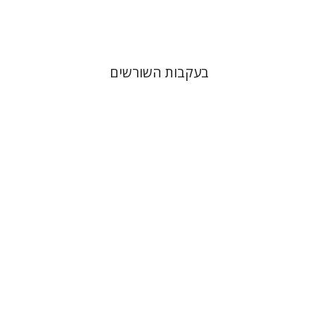
$38
$42
בעקבות השורשים
אריאל זינדר