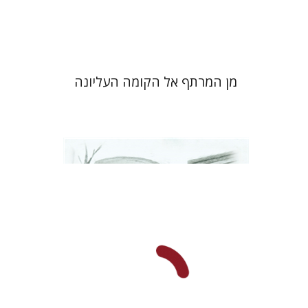
$38
$42
מן המרתף אל הקומה העליונה
רחל רוז'נסקי
דוד בן-נחום