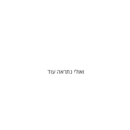
הנחת אתר ספר מודפס
$41
$46
ואולי נתראה עוד
בנימין באלינט
יפתח בריל