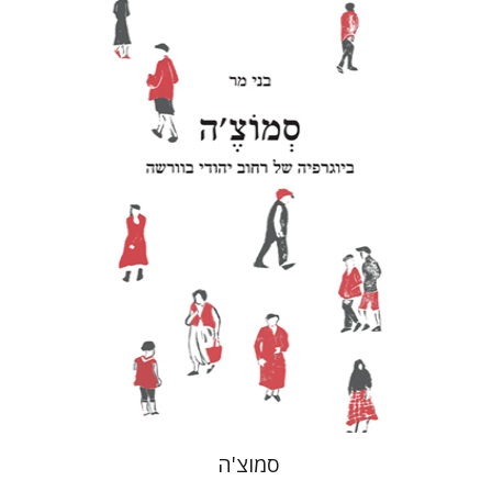
בני מר
הנחת אתר ספר מודפס
$28
$31
סמוצ'ה