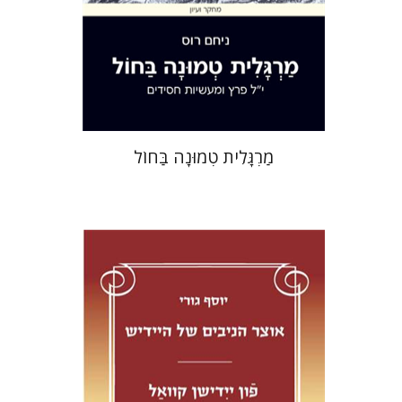
הנחת אתר ספר מודפס
$32
$35
מַרְגָּלִית טְמוּנָה בַּחוֹל
יוסף גורי