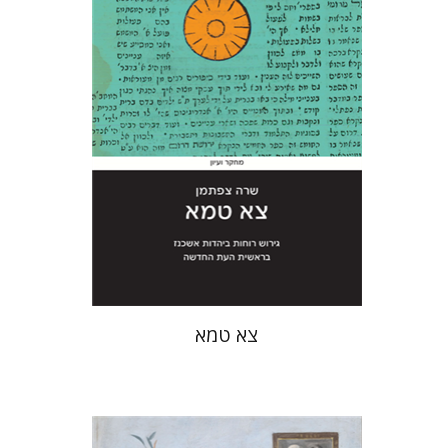
הנחת אתר ספר מודפס
$45
$50
צא טמא