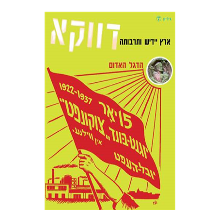
בני מר
חנה עמית
הנחת אתר ספר מודפס
$10
$11