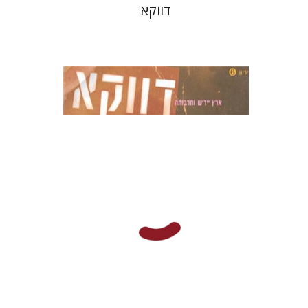
דווקא
חנה עמית
בני מר