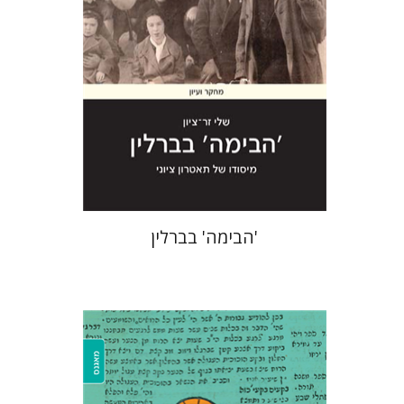
הנחת אתר ספר מודפס
$28
$31
'הבימה' בברלין
שרה צפתמן