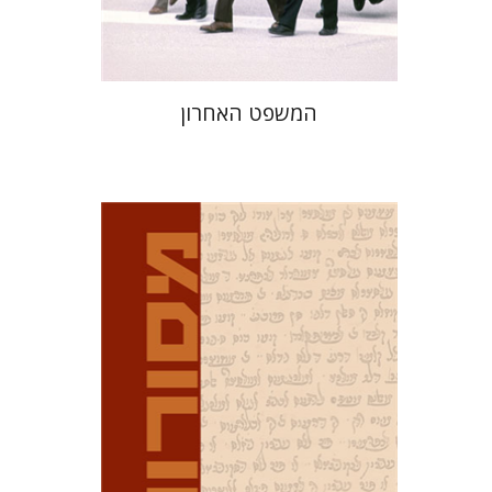
$41
$46
המשפט האחרון
דוד מ' בוניס
עפרה תירוש-בקר