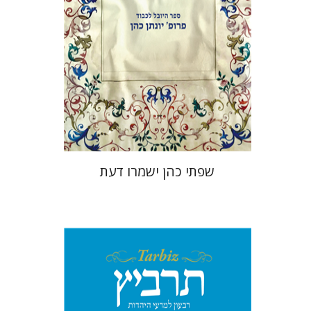
הנחת אתר ספר מודפס
$41
$46
שפתי כהן ישמרו דעת
יהונתן גארב
מיכאל סיגל