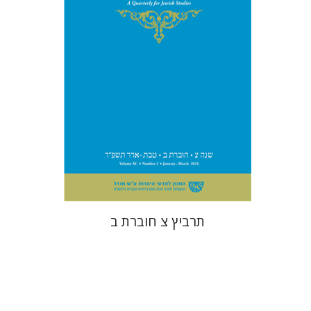
הנחת אתר ספר מודפס
$26
$29
תרביץ צ חוברת ב