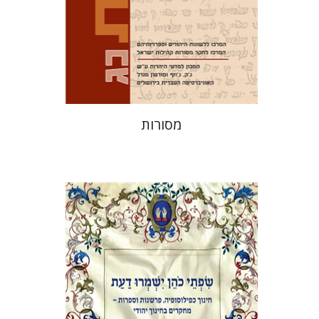
הנחת אתר ספר מודפס
$32
$35
מסורות
אלי הולצר
אבינועם רוזנק