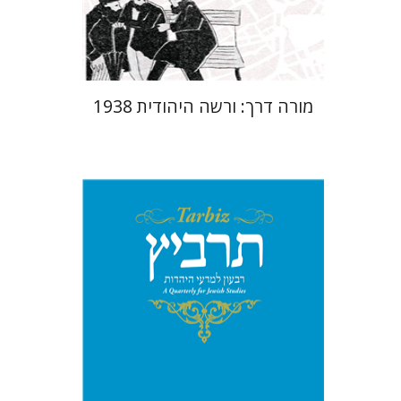
$29
$42
מורה דרך: ורשה היהודית 1938
יהונתן גארב
מיכאל סיגל