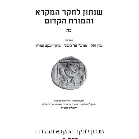
ערן ויזל
נפתלי ש' משל
ברוך
יעקב שורץ
הנחת אתר ספר מודפס
$41
$46
שנתון לחקר המקרא והמזרח