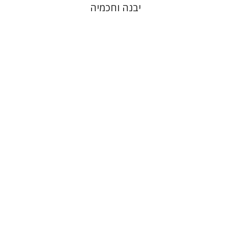
יבנה וחכמיה
אברהם (רמי) ריינר
יוסף מרדכי
דובאוויק
הנחת אתר ספר מודפס
$45
$50