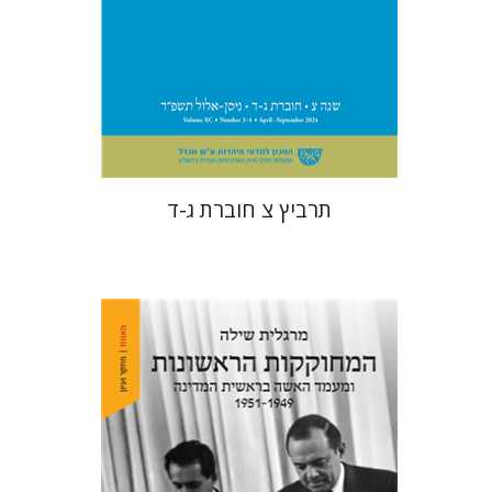
הנחת אתר ספר מודפס
$57
$63
תרביץ צ חוברת ג-ד
מרגלית שילה