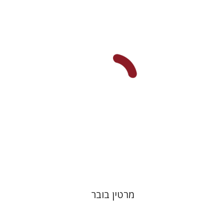
פול מנדס-פלור
מתן אורם
הנחת אתר ספר מודפס
$32
$35
מרטין בובר