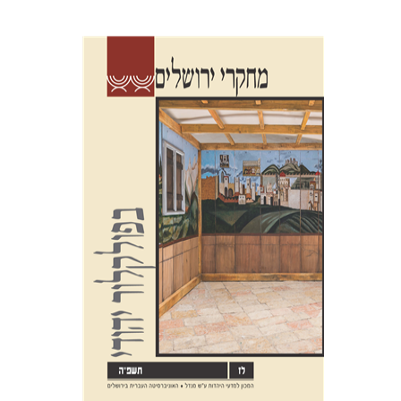
שלום צבר
גלית חזן-רוקם
הגר
סלמון
הנחת אתר ספר מודפס
$32
$35