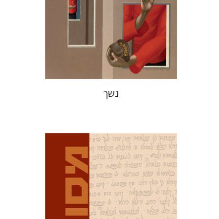
הנחת אתר ספר מודפס
$38
$42
נשך
דוד מ' בוניס
עפרה תירוש-בקר