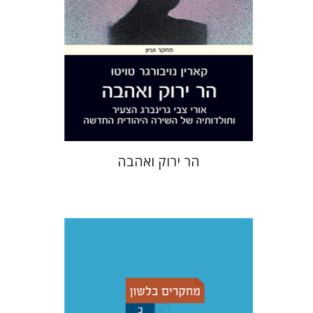
הנחת אתר ספר מודפס
$32
$35
הר ירוק ואהבה
כריסטיאן שטאדל
יוחנן ברויאר
שמואל פסברג