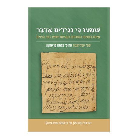
נחם אילן
חגי בן-שמאי
מרים
פרנקל
הנחת אתר ספר מודפס
$51
$57