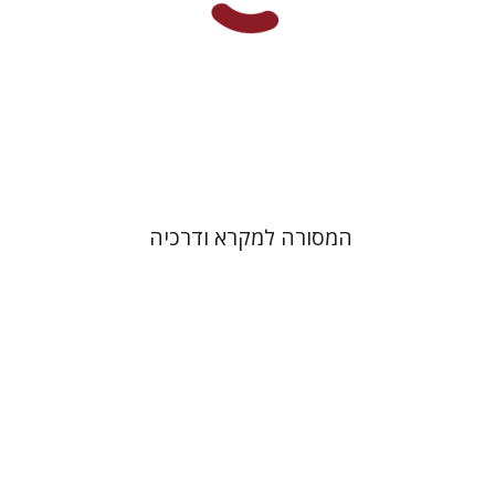
הנחת אתר ספר מודפס
$32
$35
המסורה למקרא ודרכיה
בלהה שילה
יפעת וייס