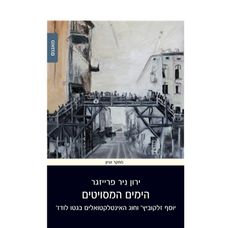
ירון ניר פרייזגר
הנחת אתר ספר מודפס
$32
$35