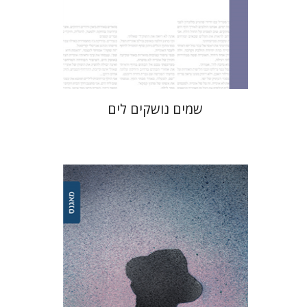
הנחת אתר ספר מודפס
$32
$35
שמים נושקים לים
קארין נויבורגר-טויטו