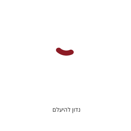
לילך נתנאל
יפעת וייס
הנחת אתר ספר מודפס
$25
$28
נדון להיעלם