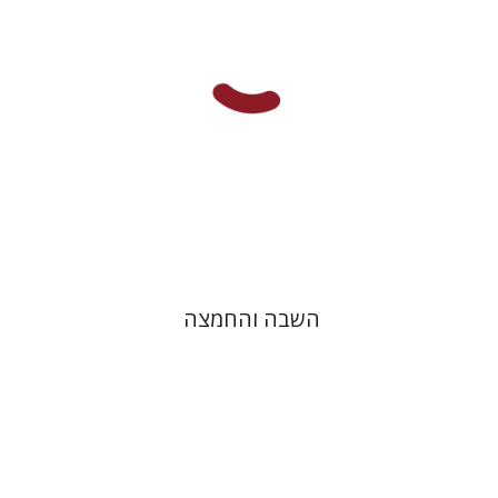
הנחת אתר ספר מודפס
$25
$28
השבה והחמצה