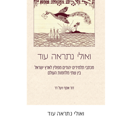
יעל דר
דוד אסף
הנחת אתר ספר מודפס
$41
$46
ואולי נתראה עוד