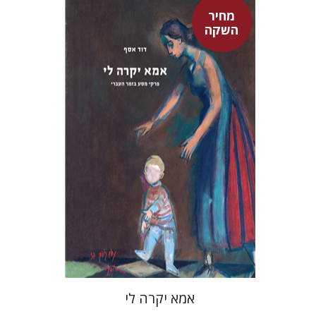
מחיר
השקה
דוד אסף
מחיר השקה
$37
$53
אמא יקרה לי