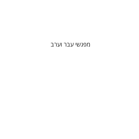
הנחת אתר ספר מודפס
$27
$30
מפגשי עבר וערב
יוסף עופר