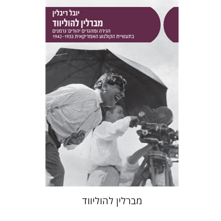
יובל ריבלין
הנחת אתר ספר מודפס
$41
$46
מברלין להוליווד