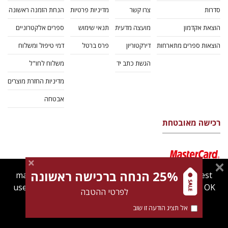
סדרות
צרו קשר
מדיניות פרטיות
הנחת הזמנה ראשונה
הוצאת אקדמון
מועצה מדעית
תנאי שימוש
ספרים אלקטרוניים
הוצאות ספרים מתארחות
דירקטוריון
פרס ברטל
דמי טיפול ומשלוח
הגשת כתב יד
משלוח לחו"ל
מדיניות החזרת מוצרים
אבטחה
רכישה מאובטחת
25% הנחה ברכישה ראשונה
magnespress.co.il uses cookies to give you the best
user experience. Using this website means you're OK
לפרטי ההטבה
with this.
אל תציג הודעה זו שוב
Find out more about our
cookies policy