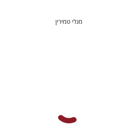
מגלי טמירין
יהושע בלאו
יוסף יהלום