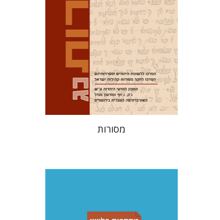
הנחת אתר ספר מודפס
$32
$35
מסורות
שמואל פסברג
עברי י' בוניס