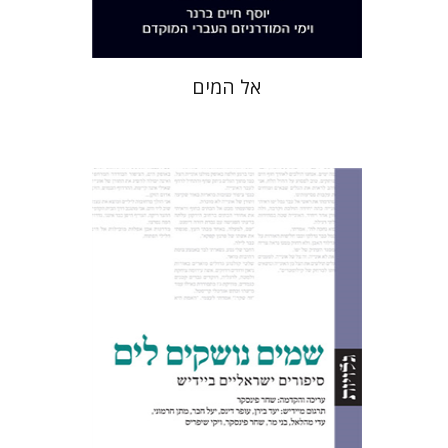
אל המים
שחר פינסקר