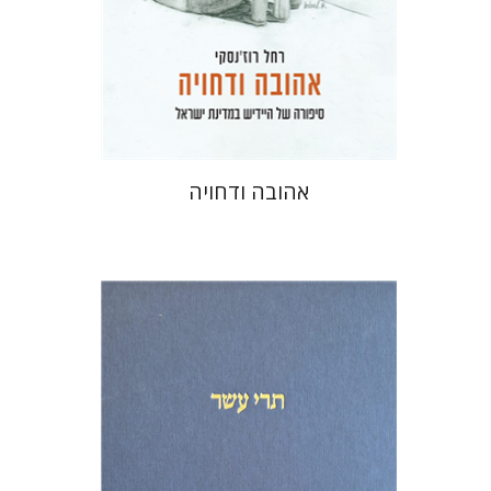
הנחת אתר ספר מודפס
$41
$46
אהובה ודחויה
מיכאל סיגל
שמריהו טלמון