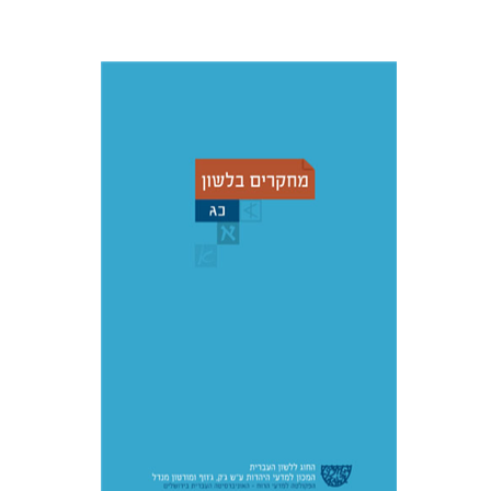
עדינה מושבי
יעל רשף
רות א'
ברמן
דורית רביד
הנחת אתר ספר מודפס
$38
$42