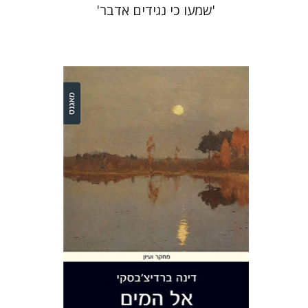
'שמעו כי נגידים אדבר'
דינה ברדיצ'בסקי
הנחת אתר ספר מודפס
$28
$31