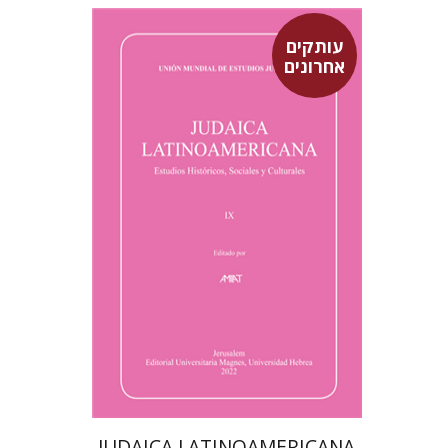
עותקים
אחרונים
סבסטיאן קלור
מרגלית בז'רנו
פולט קרשונוביץ שוסטר
פלורינדה פ.
גולדברג.
$61
JUDAICA LATINOAMERICANA