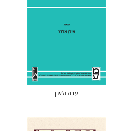
אילן אלדר
אהרן ממן
הנחת אתר ספר מודפס
$41
$46
עדה ולשון