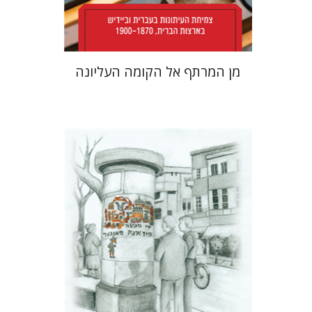
$38
$42
מן המרתף אל הקומה העליונה
רחל רוז'נסקי
דוד בן-נחום