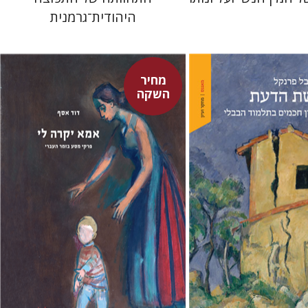
היהודית־גרמנית
מחיר
השקה
ל
דוד אסף
מחיר השקה
מחיר השקה
$37
$32
$53
$46