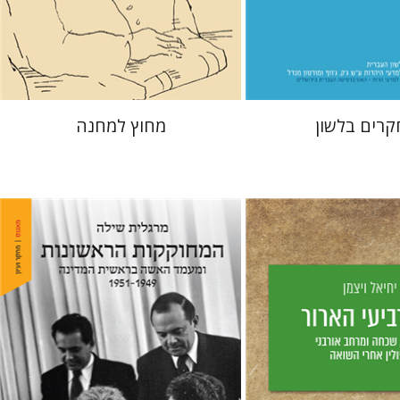
 אתר ספר מודפס
מחיר השקה
$29
$38
$42
$42
רים בלשון
מחוץ למחנה
ן
מרגלית שילה
יס