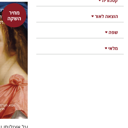
קטגוריה
מחיר
הוצאה לאור
השקה
היינריך ק
אבנר בן
שפה
נתן רון
מלאי
על אצילותו ש