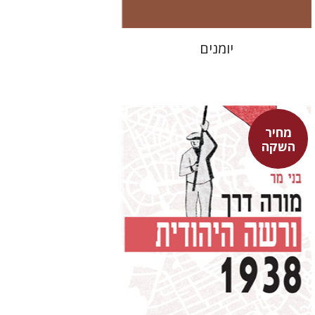
יומנים
מחיר
השקה
בני מר