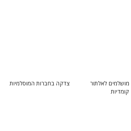
 אתר ספר מודפס
הנחת אתר ספר מודפס
$41
$38
$46
$42
 מושלמים לאלתור
צדקה בחברות המוסלמיות
קומדיות