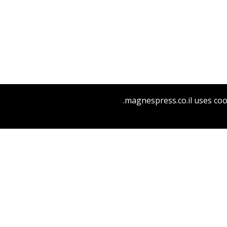
יהודה ג'אד נאמן
magnespress.co.il uses coo
הנחת אתר ספר מודפס
$32
$35
אושוויץ בירת המאה העשרים