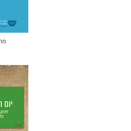
הנחת
מחק
יחיאל ויצמ
יפעת וי