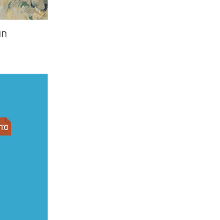
חו
עדינה 
ברמן
דורית רב