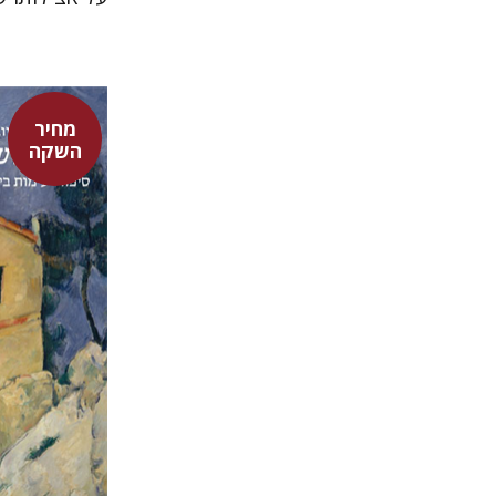
מחיר
השקה
יובל פרנק