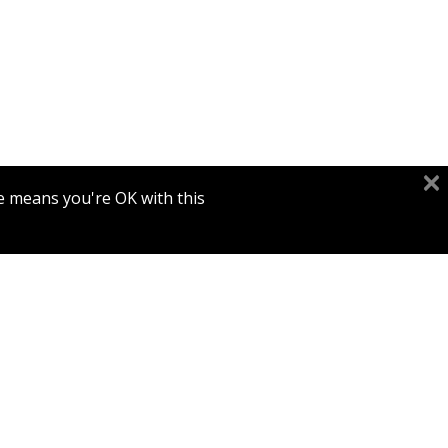
יהודית דור
e means you're OK with this.
הנחת
המש