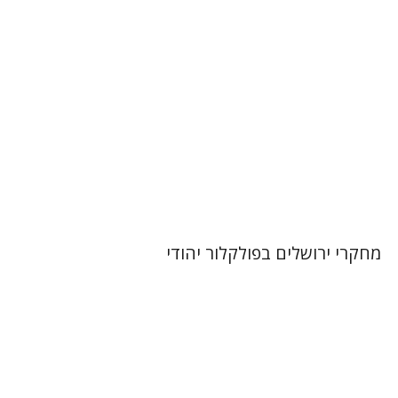
הנחת אתר ספר מודפס
$32
$35
מחקרי ירושלים בפולקלור יהודי