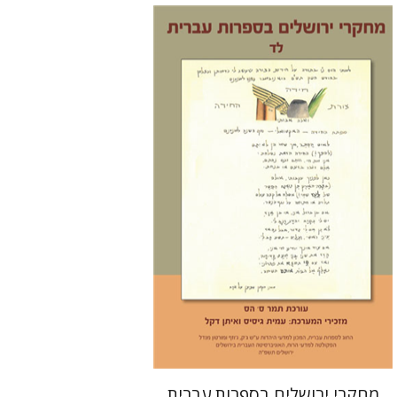
תמר ס' הס
הנחת אתר ספר מודפס
$30
$33
מחקרי ירושלים בספרות עברית