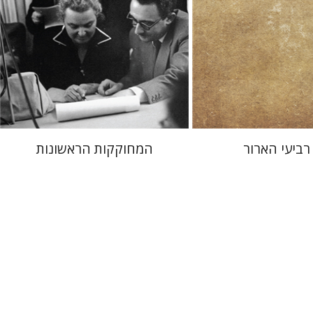
 אתר ספר מודפס
הנחת אתר ספר מודפס
$38
$25
$42
$28
 רביעי הארור
המחוקקות הראשונות
איימי סינגר
יצחק חן
אבנר גלעדי
מירי
אליאב-פלדון
רענן ריין
דורון מגן
ין
עמרי סמית