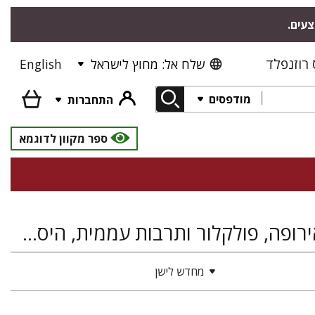
צעים.
רוזנפלד
שלח אל: מחוץ לישראל
English
מודפסים
התחברות
ספר מקוון לדוגמא
יידיש ותרבותה, עברית ולשונות היהודים, ספרות, אירופה, פולקלור ותרבות עממית, היסטוריה של ארץ ישראל ומדינת ישראל
מחדש לישן