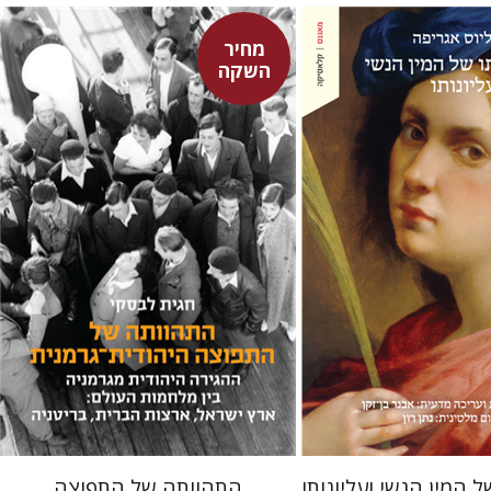
מחיר
השקה
ורנליוס אגריפה
-זקן
חגית לבסקי
מאירה טורצקי
מחיר השקה
מחיר השקה
$22
$31
$24
$34
ל המין הנשי ועליונותו
התהוותה של התפוצה