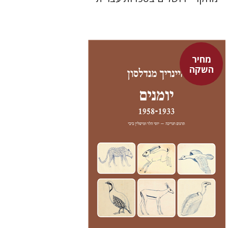
מחיר
השקה
היינריך מנדלסון
יוסי הלר
מישלין ביבי
יוסי הלר
מישלין ביבי
מחיר השקה
$24
$35