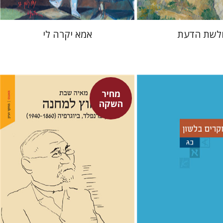
לשת הדעת
אמא יקרה לי
מחיר
השקה
מאיה שבת
מושבי
יעל רשף
רות א'
יד