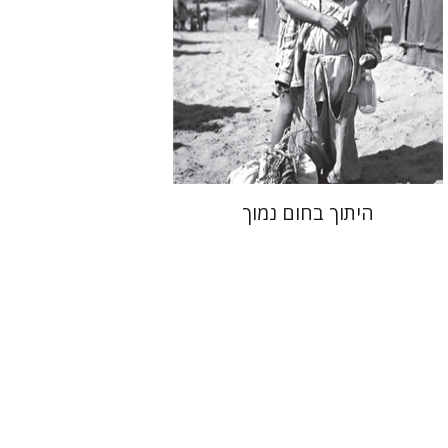
הנחת אתר ספר מודפס
$41
$46
היתוך בחום נמוך
שלום צבר
גלית חזן-רוקם
הגר
סלמון