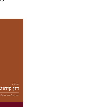
רות פיין
יעל שר
הנחת