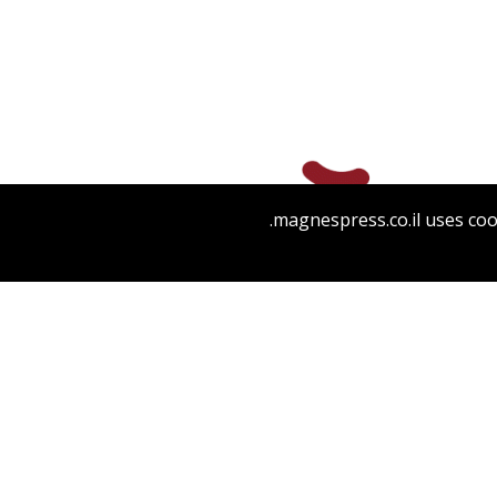
יפעת וייס
עוזי רבהון
magnespress.co.il uses coo
הנחת אתר ספר מודפס
$54
$60
תולדות האוניברסיטה העברית
בירושלים