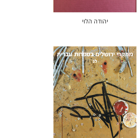
יהודה הלוי
תמר ס' הס