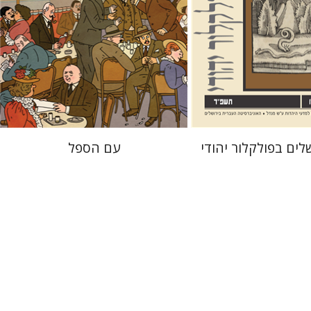
 אתר ספר מודפס
הנחת אתר ספר מודפס
$38
$32
$42
$35
לים בפולקלור יהודי
עם הספל
 קונסוני
אריאל זינדר