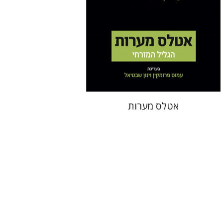
הנחת אתר ספר מודפס
$50
$56
אטלס מערות
יעל דר
דוד אסף