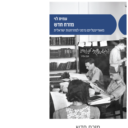
עמית לוי
הנחת אתר ספר מודפס
$38
$42
מזרח חדש