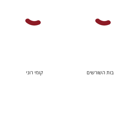
 אתר ספר מודפס
הנחת אתר ספר מודפס
$32
$38
$35
$42
ות השורשים
קומי רוני
בנימין באלינט