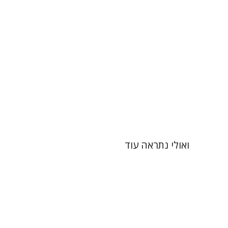
הנחת אתר ספר מודפס
$41
$46
ואולי נתראה עוד