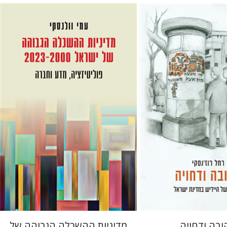
סקי
חום
עמי וולנסקי
 אתר ספר מודפס
הנחת אתר ספר מודפס
$41
$41
$46
$46
ובה ודחויה
מדיניות ההשכלה הגבוהה של