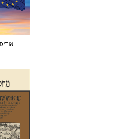
הנחת
אודיס
שלום צ
חזן-רוקם