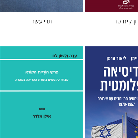
ון קיחוטה
תרי עשר
ן
גדי היימן
אילן אלדר
אהרן ממן