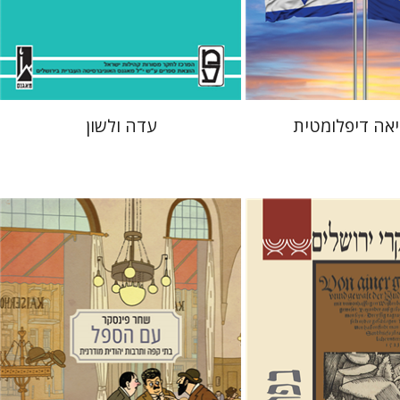
 אתר ספר מודפס
הנחת אתר ספר מודפס
$41
$38
$46
$42
יאה דיפלומטית
עדה ולשון
שחר פינסקר
מתן קמינר
בר
הגר סלמון
גלית