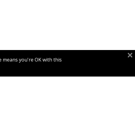
מרים סמט
e means you're OK with this.
הנחת
החדש