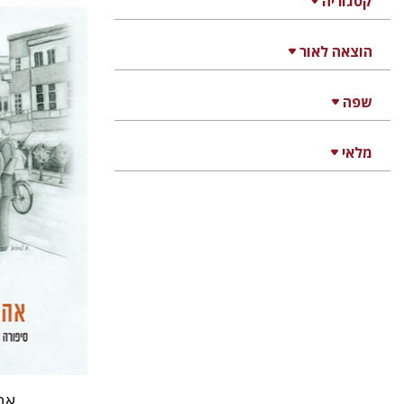
קטגוריה
הוצאה לאור
רחל רוז'נ
דוד בן-נ
שפה
מלאי
הנחת
אה