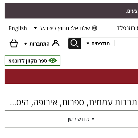
צעים.
רוזנפלד
שלח אל: מחוץ לישראל
English
מודפסים
התחברות
ספר מקוון לדוגמא
יידיש ותרבותה, עברית ולשונות היהודים, פולקלור ותרבות עממית, ספרות, אירופה, היסטוריה של ארץ ישראל ומדינת ישראל
מחדש לישן