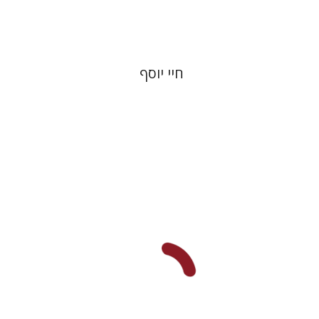
$27
$30
חיי יוסף
עודד היילברונר