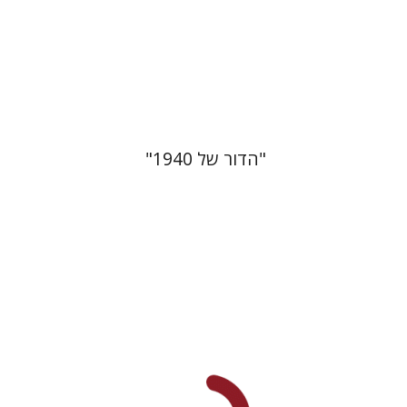
הנחת אתר ספר מודפס
$29
$32
"הדור של 1940"
יואב ורדי
אלי וייץ