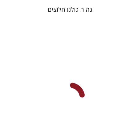
נהיה כולנו חלוצים
ראובן בונפיל
הנחת אתר ספר מודפס