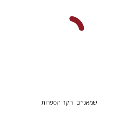
הנחת אתר ספר מודפס
$32
$35
שמאניזם וחקר הספרות