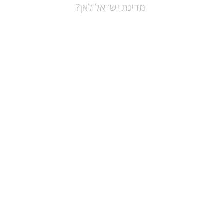
מדינת ישראל לאן?
ברוך שמעוני
הנחת אתר ספר מודפס
$28
$31