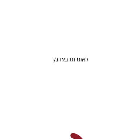
הנחת אתר ספר מודפס
$31
$34
לאומיות בארנק
חננאל רוזנברג
מנחם בלונדהיים