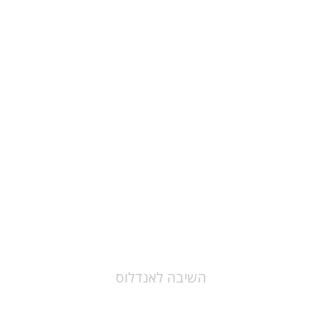
יובל עברי
הנחת אתר ספר מודפס
$32
$35
השיבה לאנדלוס