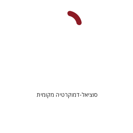
הנחת אתר ספר מודפס
$32
$35
סוציאל-דמוקרטיה מקומית