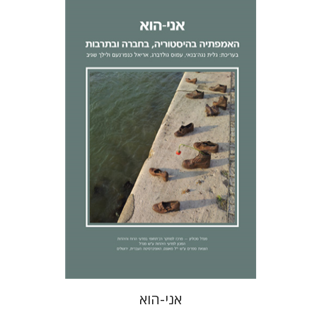
לילך שגיב
אריאל כנפו-נעם
גלית
נגה-בנאי
עמוס גולדברג
הנחת אתר ספר מודפס
$32
$35
אני-הוא