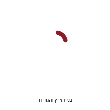
אביגיל יעקבסון
משה נאור
דורון מגן
הנחת אתר ספר מודפס
$32
$35
בני הארץ והמזרח