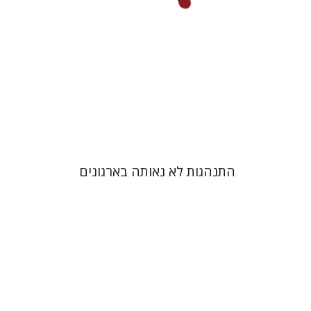
הנחת אתר ספר מודפס
$32
$35
התנהגות לא נאותה בארגונים
סיגל עוזרי רוייטברג