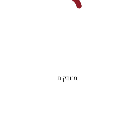
הנחת אתר ספר מודפס
$31
$34
מנותקים
רחל אלבק-גדרון