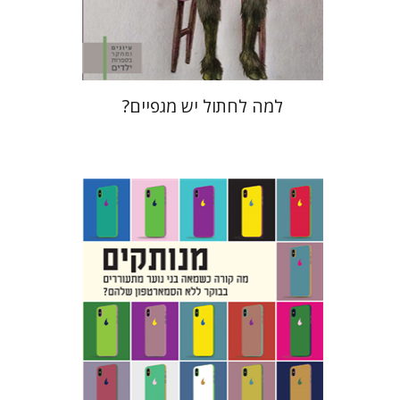
$28
$31
למה לחתול יש מגפיים?
חננאל רוזנברג
מנחם בלונדהיים