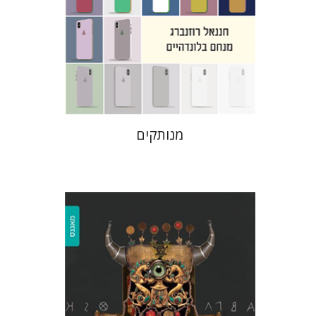
הנחת אתר ספר מודפס
$31
$34
מנותקים
רחל אלבק-גדרון