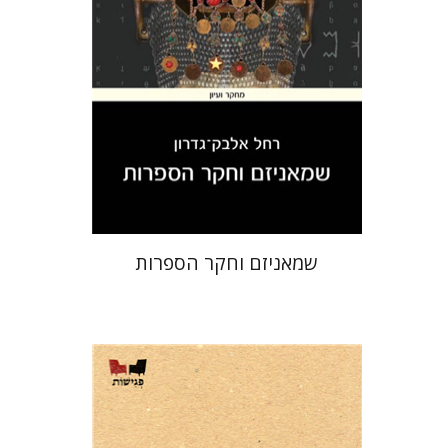
הנחת אתר ספר מודפס
$32
$35
שמאניזם וחקר הספרות
נעמי שביט
מ. פחרי דייווידס