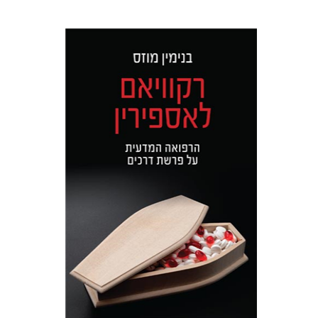
בנימין מוזס
הנחת אתר ספר מודפס
$32
$35