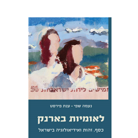
נעמה שפי
ענת פירסט
הנחת אתר ספר מודפס
$31
$34