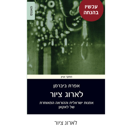
עכשיו
בהנחה
אפרת ביברמן
עכשיו בהנחה
$26
$35
לארוג ציור