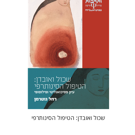
רחל גוטרמן
הנחת אתר ספר מודפס
$32
$35
שכול ואובדן: הטיפול הסינותרפי