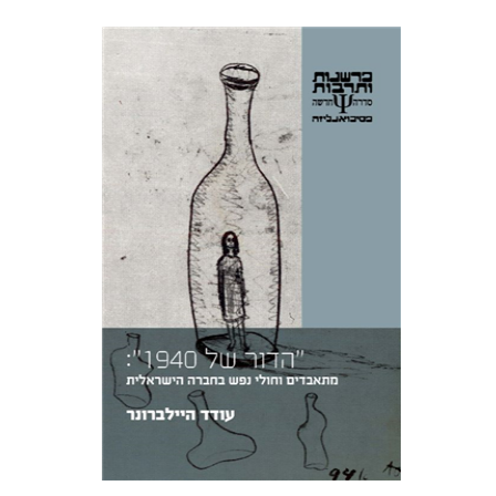
עודד היילברונר
הנחת אתר ספר מודפס
$29
$32