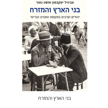
אביגיל יעקבסון
משה נאור
דורון מגן
הנחת אתר ספר מודפס
$32
$35
בני הארץ והמזרח