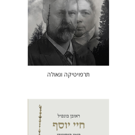
עכשיו בהנחה
$26
$35
תרפויטיקה וגאולה
ראובן בונפיל