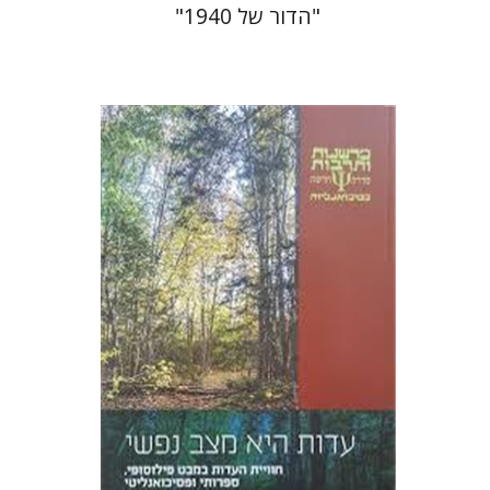
"הדור של 1940"
ציפי רוזנברג שיפר
הנחת אתר ספר מודפס
$27
$30