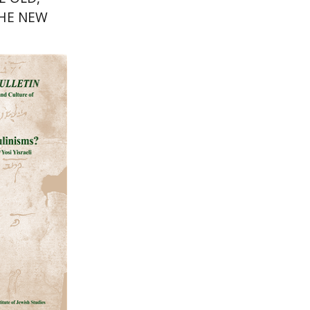
THE NEW
רם בן-
הנחת