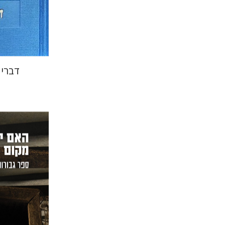
הנחת
דברי 
שרון ל