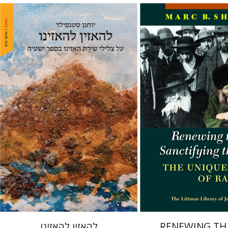
יוחנן סטנפילד
רו
 אתר ספר מודפס
הנחת אתר ספר מודפס
$48
$34
$53
$38
RENEWING TH
להאזין להאזינו