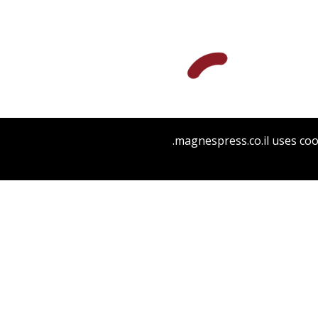
magnespress.co.il uses coo
הנחת אתר ספר מודפס
$48
$53
יהודה הלוי