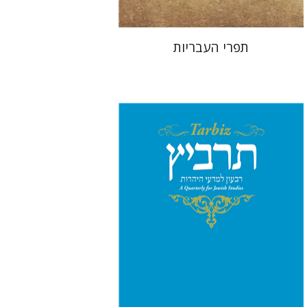
תפרי העבריות
מיכאל סיגל
יהונתן גארב