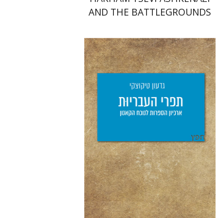
AND THE BATTLEGROUNDS
OF THE EARLY MODERN
RABBINATE
גדעון טיקוצקי
יפעת וייס
הנחת אתר ספר מודפס
$25
$28