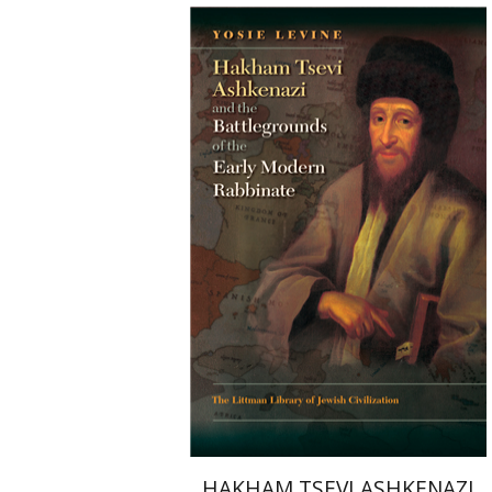
יוסי לוין
הנחת אתר ספר מודפס
$45
$50
HAKHAM TSEVI ASHKENAZI