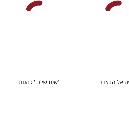
 אתר ספר מודפס
הנחת אתר ספר מודפס
$41
$41
$46
$46
ה אל הבאות
'שיח שלום' כהגות