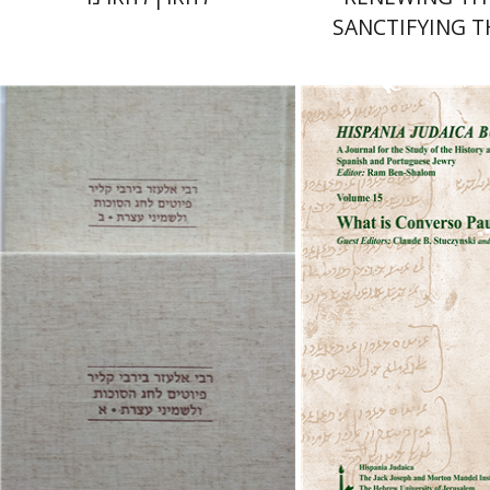
SANCTIFYING 
שולמית אליצור
שלום
 אתר ספר מודפס
הנחת אתר ספר מודפס
$112
$32
$125
$35