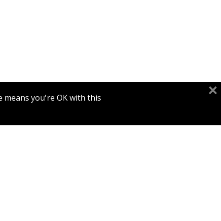
עמית לוי
e means you're OK with this.
הנחת
מ