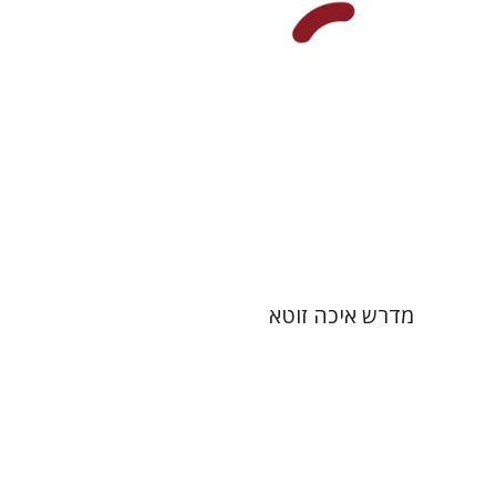
הנחת אתר ספר מודפס
$41
$46
מדרש איכה זוטא
יוסף יהלום