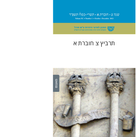
הנחת אתר ספר מודפס
$28
$31
תרביץ צ חוברת א
יהודה ליבס
יהודה ליבס
יהודית
וייס
יהודית וייס