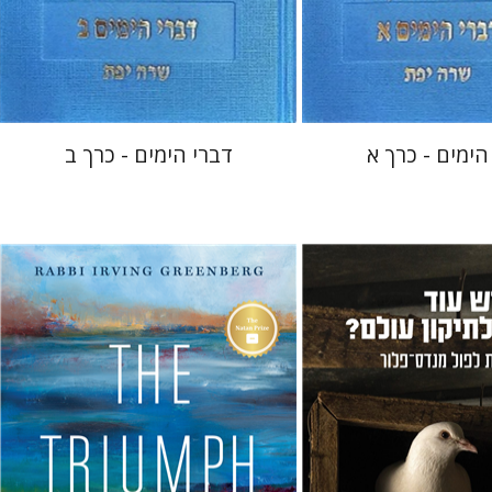
 אתר ספר מודפס
הנחת אתר ספר מודפס
$48
$48
$53
$53
הימים - כרך א
דברי הימים - כרך ב
Irving (Yitz) Greenberg
יבנה
בנימין פולק
אור שרף