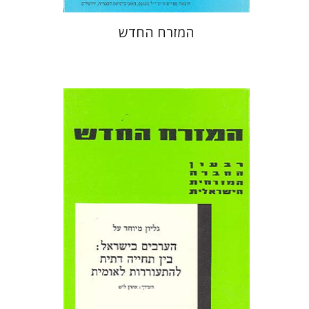
המזרח החדש
אהרן ליש
הנחת אתר ספר מודפס