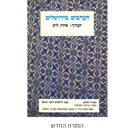
אהרן ליש
הנחת אתר ספר מודפס
$26
$29
המזרח החדש