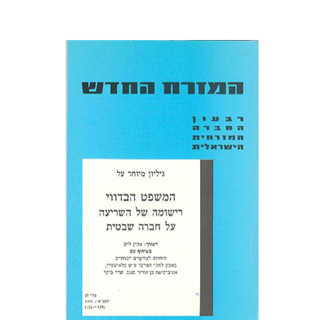
אהרן ליש
הנחת אתר ספר מודפס
$22
$25