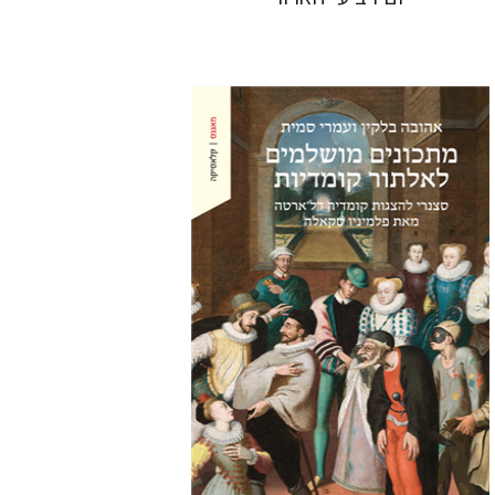
אהובה בלקין
עמרי סמית
הנחת אתר ספר מודפס
$38
$42