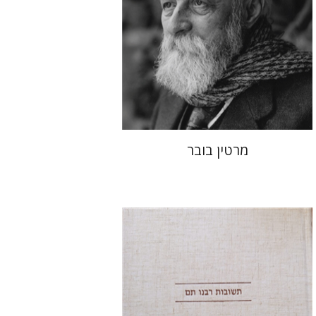
הנחת אתר ספר מודפס
$32
$35
מרטין בובר
אברהם (רמי) ריינר
יוסף מרדכי
דובאוויק