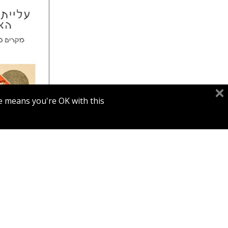
לורה אנגל
מירי א
דורון מגן
e means you're OK with this.
הנחת
עלייתה הנמ