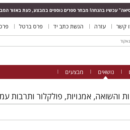
יאה" עכשיו בהנחה! מבחר ספרים נוספים במבצע, כעת באזור המב
ו קשר
עזרה
הגשת כתב יד
פרס ברטל
פרס 
נושאים
מבצעים
ת והשואה, אמנויות, פולקלור ותרבות עממ