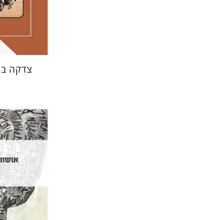
הנחת
צדקה בח
יהודה ג'א