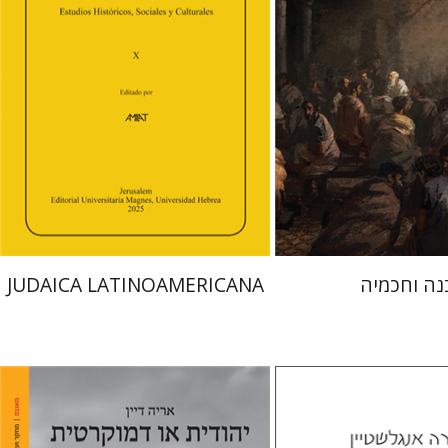
קרשונוביץ שוסטר
דבי רויטמן
אפרים זדוף
 אתר ספר מודפס
הנחת אתר ספר מודפס
$41
$48
$46
$53
נה וחכמיה
JUDAICA LATINOAMERICANA