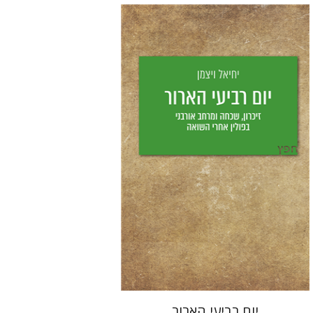
יחיאל ויצמן
יפעת וייס
הנחת אתר ספר מודפס
$25
$28
יום רביעי הארור