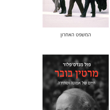
הנחת אתר ספר מודפס
$41
$46
המשפט האחרון
פול מנדס-פלור
מתן אורם