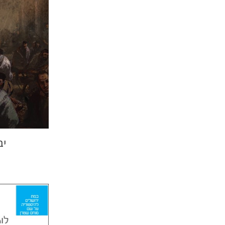
הנחת
יב