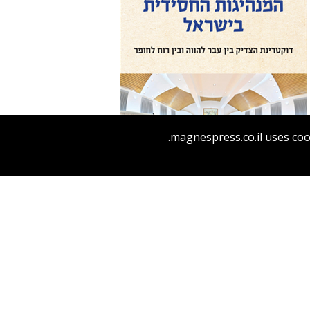
בנימין בראון
magnespress.co.il uses coo
הנחת אתר ספר מודפס
$41
$46
המנהיגות החסידית בישראל