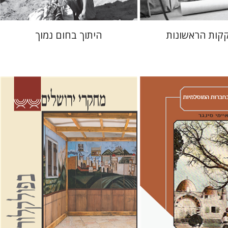
קות הראשונות
היתוך בחום נמוך
ר
ן
אבנר גלעדי
מירי
ענן ריין
שלום צבר
גלית חזן-רוקם
הגר
סלמון