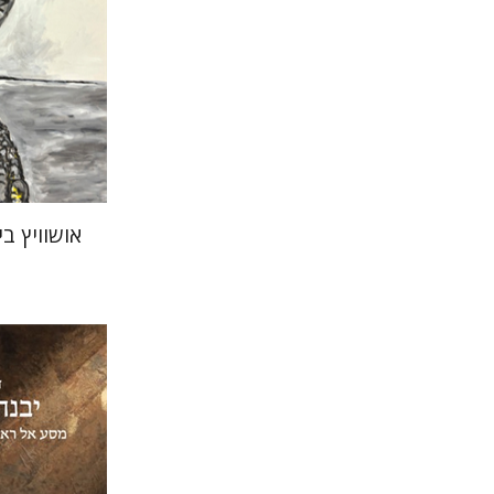
הנחת
אושוויץ 
דוד סבתו