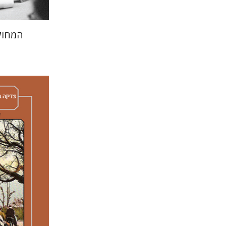
המחוק
איימי סינג
יצחק ח
אליאב-פלדון
ר
דורון מגן