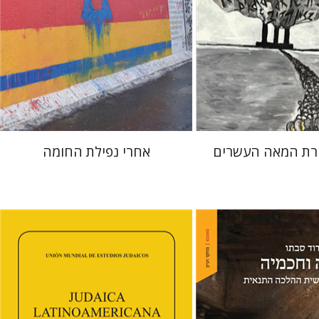
 אתר ספר מודפס
הנחת אתר ספר מודפס
$38
$32
$42
$35
בירת המאה העשרים
אחרי נפילת החומה
פלורינדה פ. גולדברג.
פולט