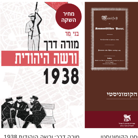
מחיר
השקה
ן
בני מר
מחיר השקה
מחיר השקה
$29
$22
$42
$31
סט הקומוניסטי
מורה דרך: ורשה היהודית 1938