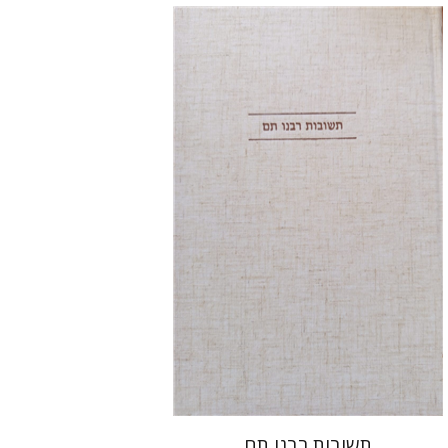
אברהם (רמי) ריינר
יוסף מרדכי
דובאוויק
הנחת אתר ספר מודפס
$45
$50
תשובות רבנו תם