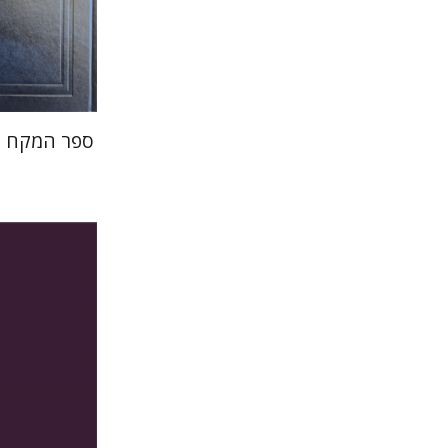
הנחת
ספר המקח וה
פ
יעקב צ' מ