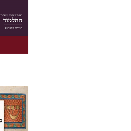
הנחת
אליזבט