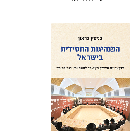
בנימין בראון
הנחת אתר ספר מודפס
$41
$46