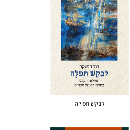
הנחת אתר ספר מודפס
$76
$85
לבקש תפילה