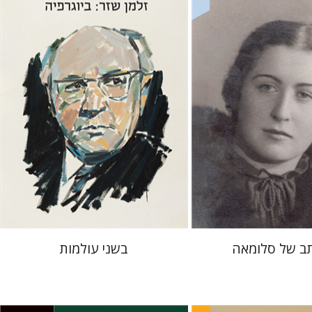
 אתר ספר מודפס
הנחת אתר ספר מודפס
$32
$41
$35
$46
ב של סלומאה
בשני עולמות