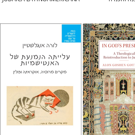
גוטשטיין
לורה אנגלשטיין
מירי אליאב-פלדון
דורון מגן
 אתר ספר מודפס
הנחת אתר ספר מודפס
$32
$55
$35
$61