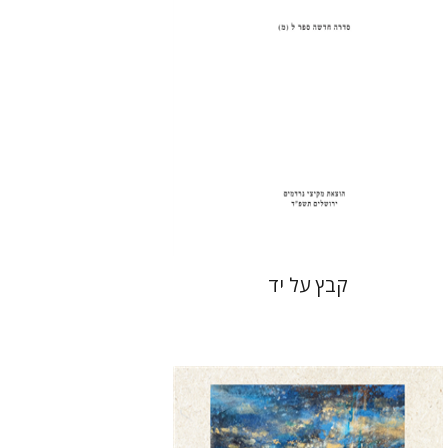
הנחת אתר ספר מודפס
$31
$34
קבץ על יד
דוד הנשקה