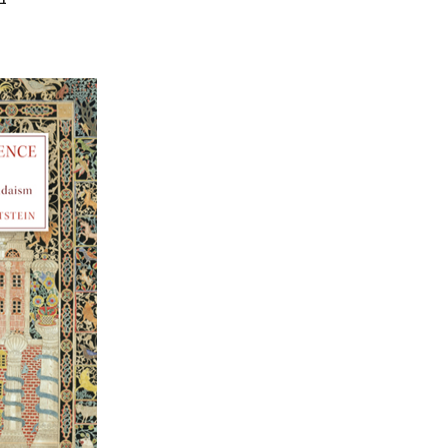
אלון גושן-
הנחת