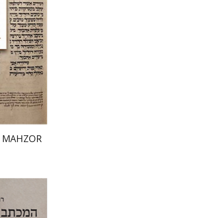
הנחת
 MAHZOR
רם בן-שלו