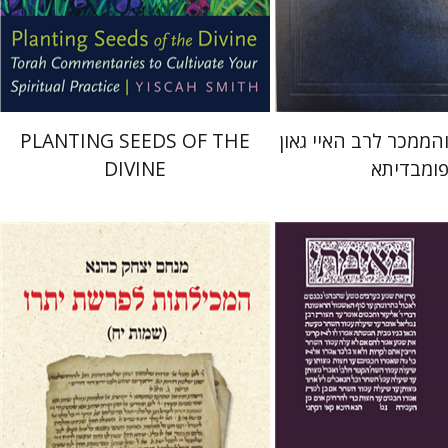
 אתר ספר מודפס
הנחת אתר ספר מודפס
$22
$45
$25
$50
ממכר לרב האיי גאון
PLANTING SEEDS OF THE
ומבדיתא
DIVINE
איר
ישי רוזן-צבי
מנחם יצחק כהנא