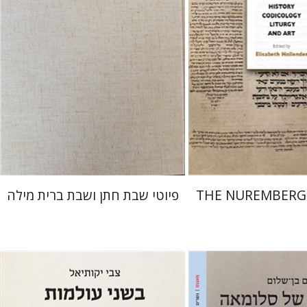
 אתר ספר מודפס
הנחת אתר ספר מודפס
$64
$145
$71
$161
THE NUREMBERG
פיוטי שבת חתן ושבת ברית מילה
ם
צבי יקותיאל