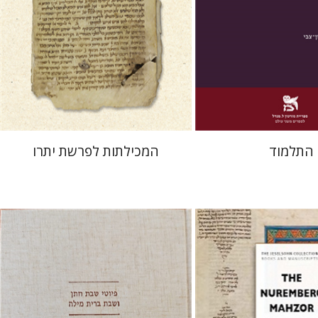
 אתר ספר מודפס
הנחת אתר ספר מודפס
$41
$38
$46
$42
התלמוד
המכילתות לפרשת יתרו
יונה פרנקל
גבריאל וסרמן
 הולנדר