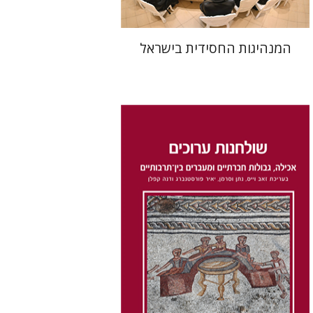
המנהיגות החסידית בישראל
דנה קפלן
נתן וסרמן
זאב וייס
יאיר פורסטנברג