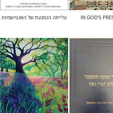
IN GOD'S PRE
עלייתה הנמנעת של האנטישמיות
צבי שטמפפר
משה גרוס
Yiscah Smith