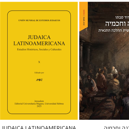
פלורינדה פ. גולדברג.
פולט
קרשונוביץ שוסטר
דבי רויטמן
אפרים זדוף
 אתר ספר מודפס
הנחת אתר ספר מודפס
$41
$48
$46
$53
נה וחכמיה
JUDAICA LATINOAMERICANA