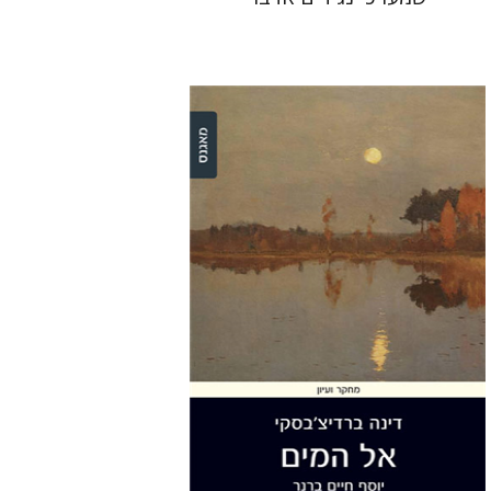
דינה ברדיצ'בסקי
הנחת אתר ספר מודפס
$28
$31