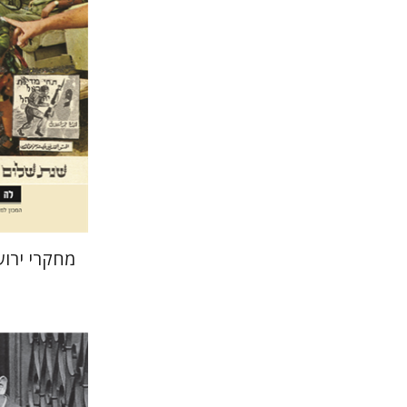
הנחת
מחקרי ירוש
ברונו שול