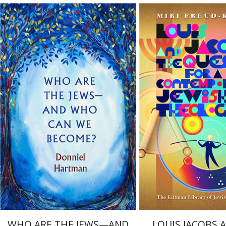
ד-קנדל
דניאל הרטמן
 אתר ספר מודפס
הנחת אתר ספר מודפס
$27
$45
$30
$50
WHO ARE THE JEWS—AND
LOUIS JACOBS 