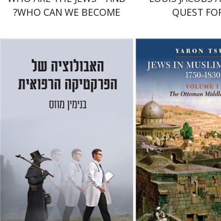
WHO CAN WE BECOME?
QUEST FO
CONTEMPORARY
THEOLO
בנימין מוזס
ווקוק
 אתר ספר מודפס
הנחת אתר ספר מודפס
$38
$58
$42
$65