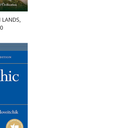
 LANDS,
30
יוסף דוב ה
לורנס ק