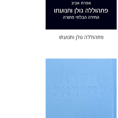
הנחת אתר ספר מודפס
$41
$46
פתהוללה גולן ותנועתו
שלום מ' פאול