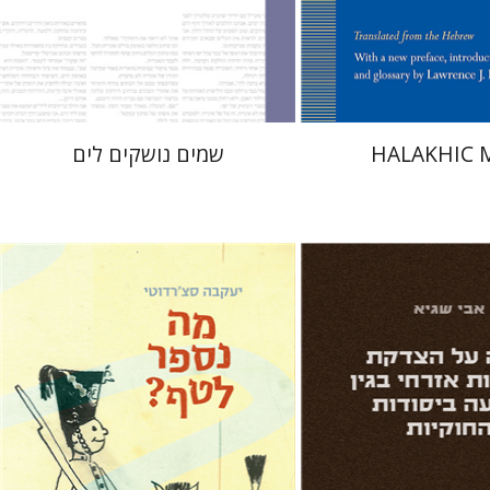
הנחת אתר ספר מודפס
$32
$35
HALAKHIC 
שמים נושקים לים
יעקבה סצ'רדוטי
תמי ישראלי