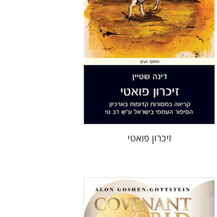
הנחת אתר ספר מודפס
$36
$40
זיכרון פואטי