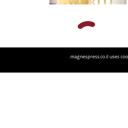
אלון גושן-גוטשטיין
magnespress.co.il uses coo
הנחת אתר ספר מודפס
$36
$40
COVENANT AND WORLD
RELIGIONS