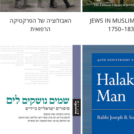
JEWS IN MUSLIM
האבולוציה של הפרקטיקה
1750–18
הרפואית
לוי סולובייצ'יק
שחר פינסקר
פלן