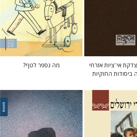
 אתר ספר מודפס
הנחת אתר ספר מודפס
$32
$25
$35
$28
דקת אי־ציות אזרחי
מה נספר לטף?
ה ביסודות החוקיות
קארין נויבורגר-טויטו
בר
תמר אלכסנדר-פריזר
הגר סלמון