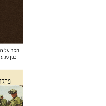
הנחת
מסה על הצ
בגין פגיע
שלום צ
גלית חזן-רוקם