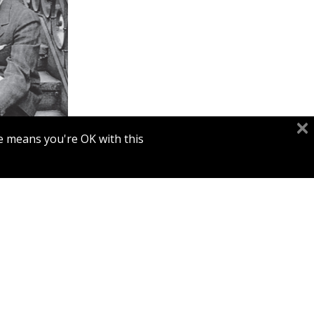
יעקב ג
מרים בור
e means you're OK with this.
הנחת
ב