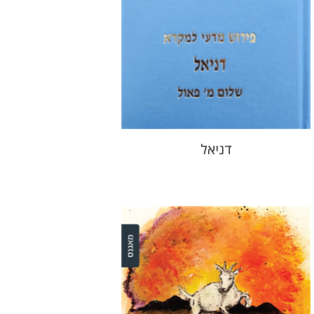
הנחת אתר ספר מודפס
$40
$44
דניאל
דינה שטיין