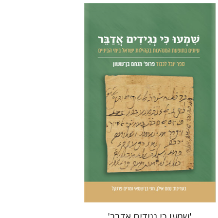
נחם אילן
חגי בן-שמאי
מרים
פרנקל
הנחת אתר ספר מודפס
$51
$57
'שמעו כי נגידים אדבר'