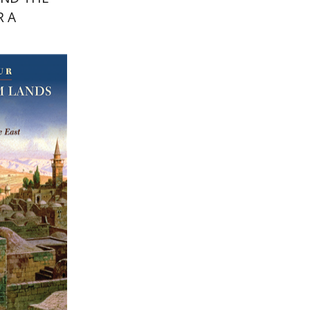
R A
 JEWISH
GY
ירון צור
אורסולה 
הנחת