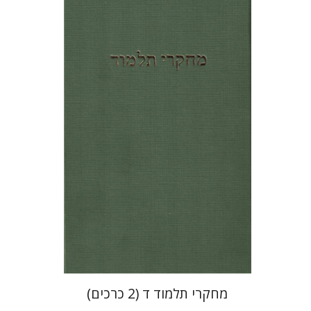
שלמה נאה
יואב רוזנטל
הנחת אתר ספר מודפס
$64
$71
מחקרי תלמוד ד (2 כרכים)