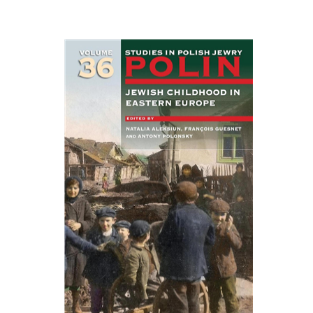
François Guesnet
נטליה
אלקסיון
אנטוני פולונסקי