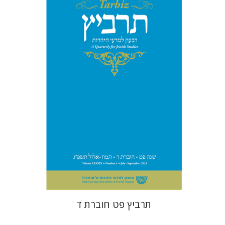
יהונתן גארב
מיכאל סיגל
הנחת אתר ספר מודפס
$28
$31
תרביץ פט חוברת ד