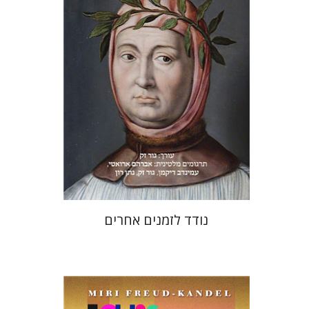
אברהם ארואטי
עכשיו בהנחה
$31
$42
נודד לזמנים אחרים