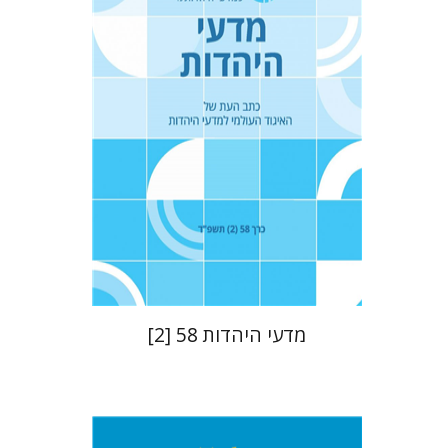
טובה גנזל
יעקב דויטש
יהודית
וייס
הנחת אתר ספר מודפס
$21
$23
מדעי היהדות 58 [2]