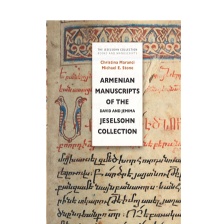
כריסטינה מרנצ'י
מייקל א. סטון
הנחת אתר ספר מודפס
$77
$86