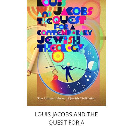
מירי פרויד-קנדל
הנחת אתר ספר מודפס
$45
$50
LOUIS JACOBS AND THE
QUEST FOR A
CONTEMPORARY JEWISH