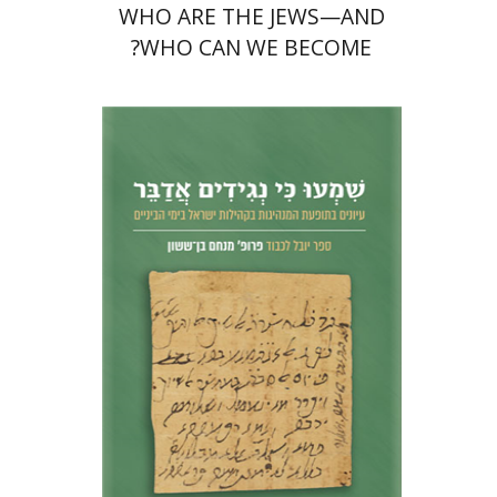
WHO ARE THE JEWS—AND
WHO CAN WE BECOME?
נחם אילן
חגי בן-שמאי
מרים
פרנקל
הנחת אתר ספר מודפס
$51
$57