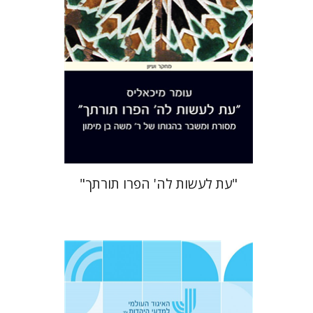
הנחת אתר ספר מודפס
$38
$42
"עת לעשות לה' הפרו תורתך"