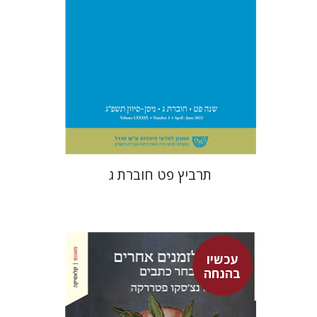
הנחת אתר ספר מודפס
$28
$31
תרביץ פט חוברת ג
עכשיו
בהנחה
פרנצ'סקו פטררקה
גור זק
עמינדב דיקמן
נתן רון
גור זק