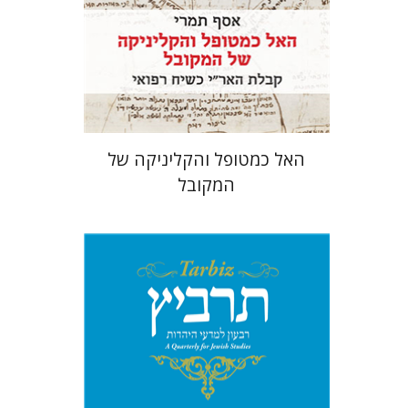
הנחת אתר ספר מודפס
$41
$46
האל כמטופל והקליניקה של
המקובל
מיכאל סיגל
יהונתן גארב