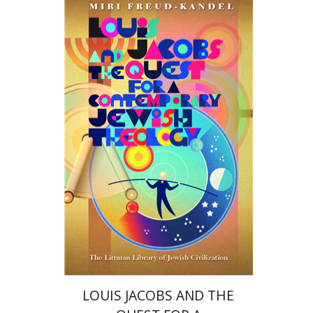
מירי פרויד-קנדל
הנחת אתר ספר מודפס
$45
$50
LOUIS JACOBS AND THE