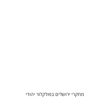
שלום צבר
תמר אלכסנדר-פריזר
גלית חזן-רוקם
הגר סלמון
הנחת אתר ספר מודפס
$32
$35
מחקרי ירושלים בפולקלור יהודי