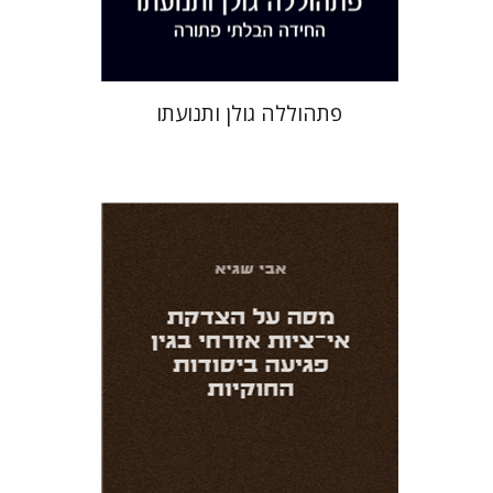
$41
$46
פתהוללה גולן ותנועתו
אבי שגיא