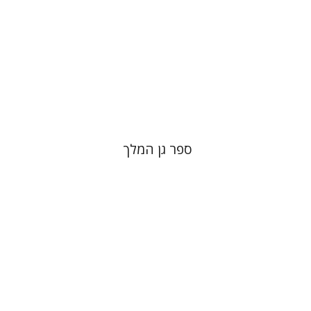
הנחת אתר ספר מודפס
$32
$35
ספר גן המלך
יעקב (קובי) מצר
דפנה לוי