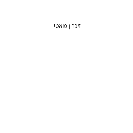
זיכרון פואטי
ברונו שולץ
יעקב גולומב
מרים בורנשטיין