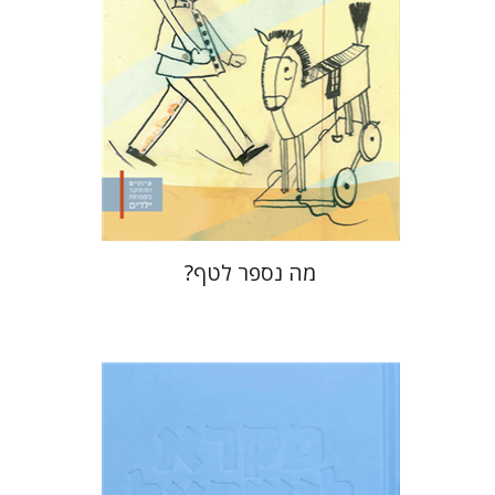
הנחת אתר ספר מודפס
$32
$35
מה נספר לטף?
שלום מ' פאול