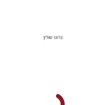
הנחת אתר ספר מודפס
$32
$35
ברונו שולץ
אלון גושן-גוטשטיין