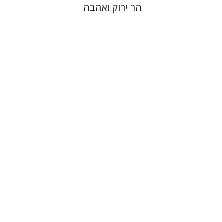
הר ירוק ואהבה
דינה שטיין
הנחת אתר ספר מודפס
$36
$40