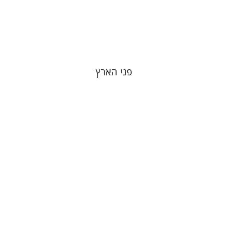
הנחת אתר ספר מודפס
$103
$114
פני הארץ
יונתן מ' בן הראש
יהודה ליבס