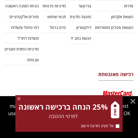
סדרות
צרו קשר
מדיניות פרטיות
הנחת הזמנה ראשונה
הוצאת אקדמון
מועצה מדעית
תנאי שימוש
ספרים אלקטרוניים
הוצאות ספרים מתארחות
דירקטוריון
פרס ברטל
דמי טיפול ומשלוח
הגשת כתב יד
משלוח לחו"ל
מדיניות החזרת מוצרים
אבטחה
רכישה מאובטחת
25% הנחה ברכישה ראשונה
magnespress.co.il uses cookies to give you the best
user experience. Using this website means you're OK
לפרטי ההטבה
with this.
אל תציג הודעה זו שוב
Find out more about our
cookies policy