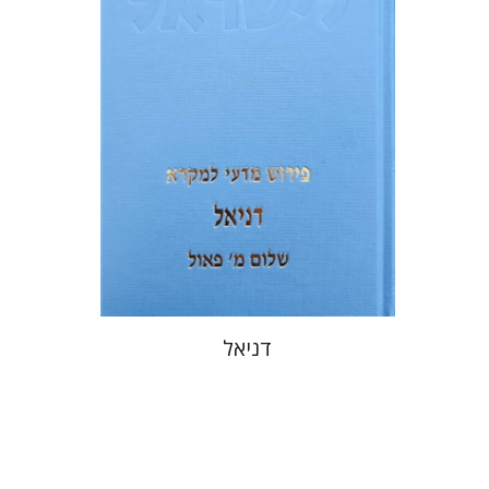
הנחת אתר ספר מודפס
$40
$44
דניאל