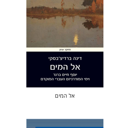
הנחת אתר ספר מודפס
$28
$31
אל המים