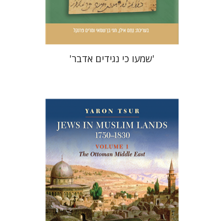
$51
$57
'שמעו כי נגידים אדבר'
ירון צור
אורסולה ווקוק