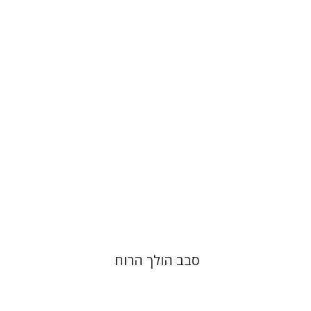
עודד כהן
הנחת אתר ספר מודפס
$40
$44
סבב הולך הרוח