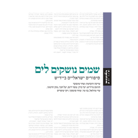
שחר פינסקר
הנחת אתר ספר מודפס
$32
$35