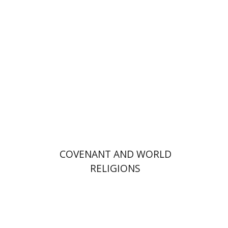
אלון גושן-גוטשטיין
הנחת אתר ספר מודפס
$36
$40
COVENANT AND WORLD
RELIGIONS