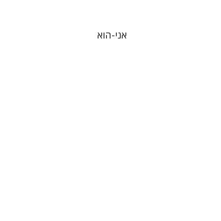
אני-הוא
ויויאן סילבר-ברודי