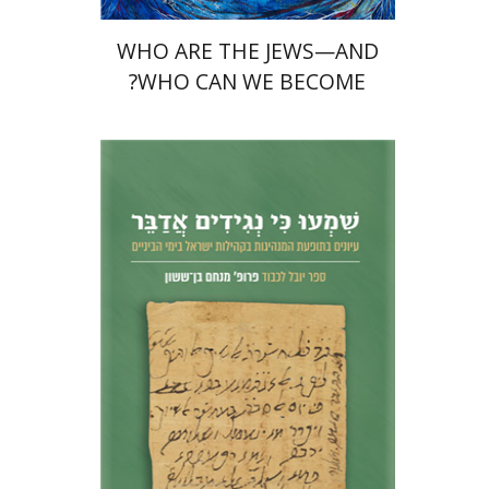
WHO ARE THE JEWS—AND
WHO CAN WE BECOME?
נחם אילן
חגי בן-שמאי
מרים
פרנקל
הנחת אתר ספר מודפס