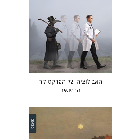
הנחת אתר ספר מודפס
$38
$42
האבולוציה של הפרקטיקה
הרפואית
דינה ברדיצ'בסקי