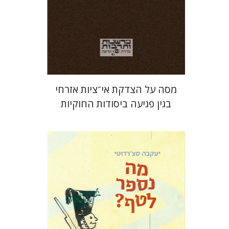
הנחת אתר ספר מודפס
$25
$28
מסה על הצדקת אי־ציות אזרחי
בגין פגיעה ביסודות החוקיות
יעקבה סצ'רדוטי
תמי ישראלי