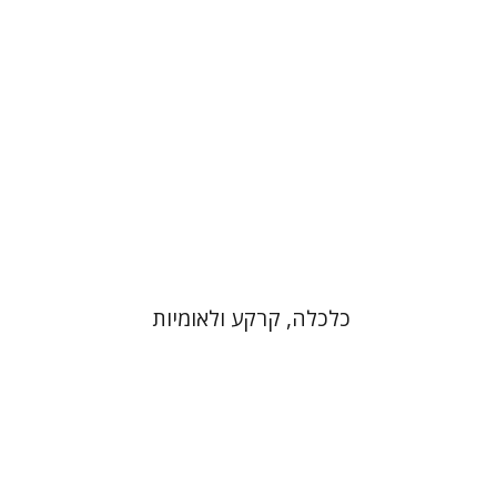
הנחת אתר ספר מודפס
$32
$35
כלכלה, קרקע ולאומיות