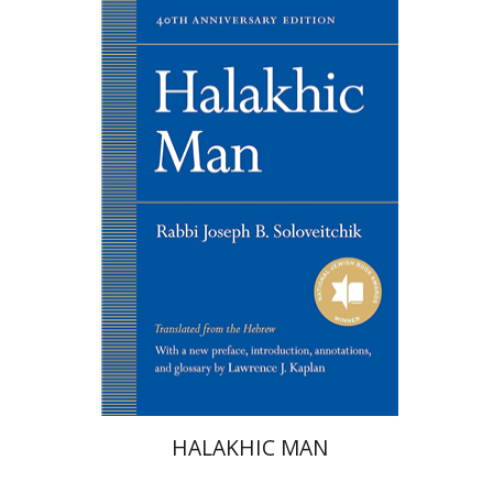
יוסף דוב הלוי סולובייצ'יק
לורנס קפלן
HALAKHIC MAN