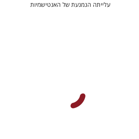
עלייתה הנמנעת של האנטישמיות
אריה דיין
הנחת אתר ספר מודפס
$32
$35