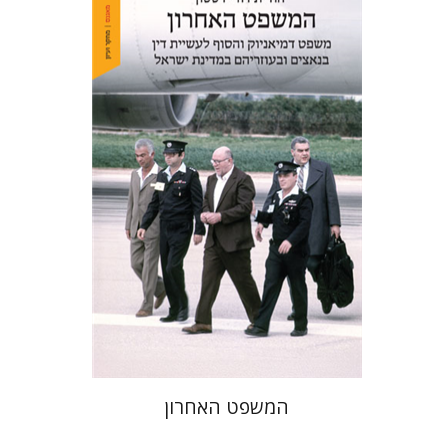
יהודית דורי דסטון
הנחת אתר ספר מודפס
$41
$46
המשפט האחרון