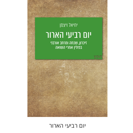
יחיאל ויצמן
יפעת וייס
הנחת אתר ספר מודפס
$25
$28
יום רביעי הארור