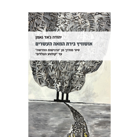
יהודה ג'אד נאמן
הנחת אתר ספר מודפס
$32
$35