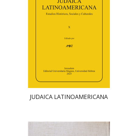
פלורינדה פ. גולדברג.
פולט
קרשונוביץ שוסטר
דבי רויטמן
אפרים זדוף
הנחת אתר ספר מודפס
$48
$53
JUDAICA LATINOAMERICANA
אברהם (רמי) ריינר
יוסף מרדכי