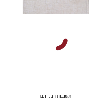
דובאוויק
הנחת אתר ספר מודפס
$45
$50
תשובות רבנו תם