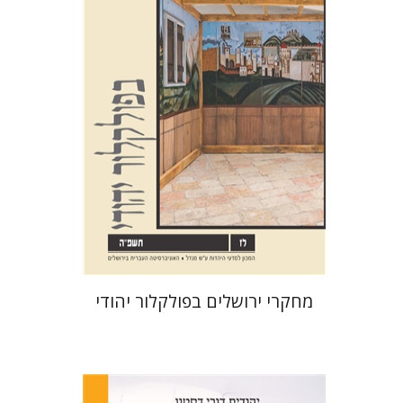
שלום צבר
גלית חזן-רוקם
הגר
סלמון
הנחת אתר ספר מודפס
$32
$35
מחקרי ירושלים בפולקלור יהודי