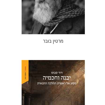
הנחת אתר ספר מודפס
$32
$35
מרטין בובר
דוד סבתו