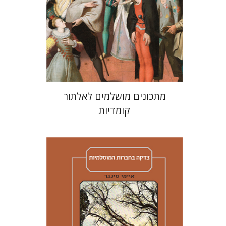
הנחת אתר ספר מודפס
$38
$42
מתכונים מושלמים לאלתור
קומדיות
איימי סינגר
יצחק חן
אבנר גלעדי
מירי
אליאב-פלדון
רענן ריין
דורון מגן