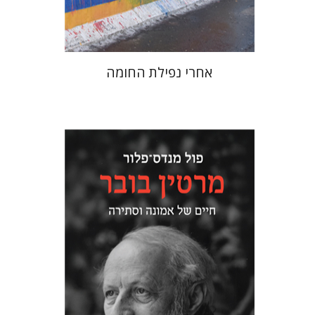
$38
$42
אחרי נפילת החומה
פול מנדס-פלור
מתן אורם