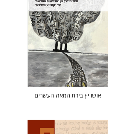
הנחת אתר ספר מודפס
$32
$35
אושוויץ בירת המאה העשרים