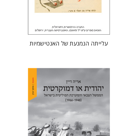
הנחת אתר ספר מודפס
$32
$35
עלייתה הנמנעת של האנטישמיות
אריה דיין