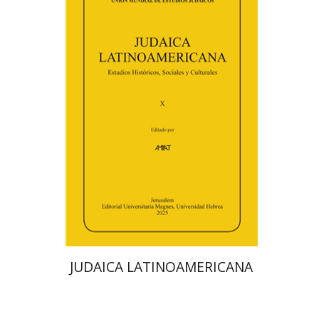
פלורינדה פ. גולדברג.
פולט
קרשונוביץ שוסטר
דבי רויטמן
אפרים זדוף
הנחת אתר ספר מודפס
$48
$53
JUDAICA LATINOAMERICANA