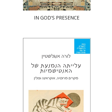
IN GOD'S PRESENCE
לורה אנגלשטיין
מירי אליאב-פלדון
דורון מגן