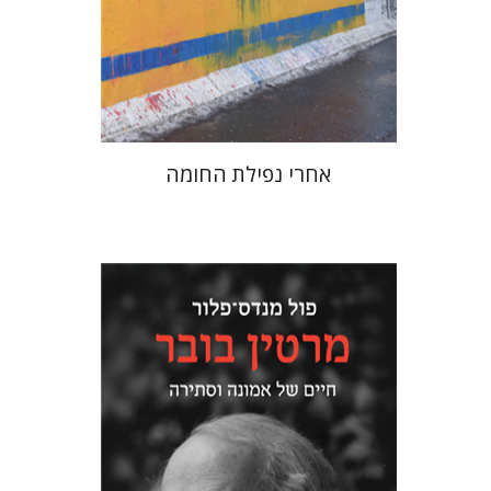
הנחת אתר ספר מודפס
$38
$42
אחרי נפילת החומה
פול מנדס-פלור
מתן אורם