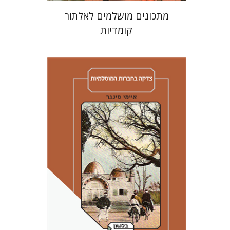
מתכונים מושלמים לאלתור
קומדיות
איימי סינגר
יצחק חן
אבנר גלעדי
מירי
אליאב-פלדון
רענן ריין
דורון מגן
הנחת אתר ספר מודפס