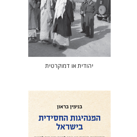
הנחת אתר ספר מודפס
$32
$35
יהודית או דמוקרטית
בנימין בראון