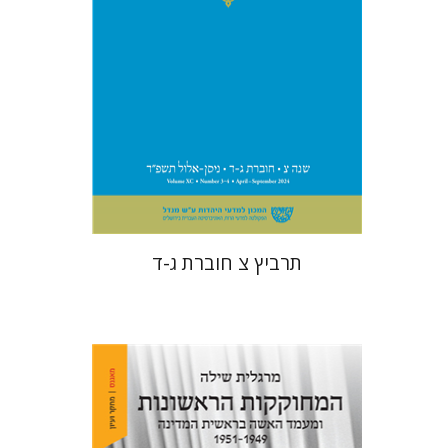
הנחת אתר ספר מודפס
$57
$63
תרביץ צ חוברת ג-ד
מרגלית שילה