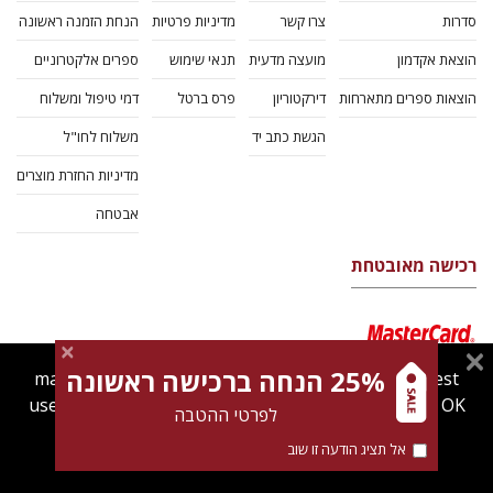
סדרות
צרו קשר
מדיניות פרטיות
הנחת הזמנה ראשונה
הוצאת אקדמון
מועצה מדעית
תנאי שימוש
ספרים אלקטרוניים
הוצאות ספרים מתארחות
דירקטוריון
פרס ברטל
דמי טיפול ומשלוח
הגשת כתב יד
משלוח לחו"ל
מדיניות החזרת מוצרים
אבטחה
רכישה מאובטחת
25% הנחה ברכישה ראשונה
magnespress.co.il uses cookies to give you the best
user experience. Using this website means you're OK
לפרטי ההטבה
with this.
אל תציג הודעה זו שוב
Find out more about our
cookies policy