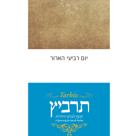
הנחת אתר ספר מודפס
$25
$28
יום רביעי הארור
יהונתן גארב
מיכאל סיגל