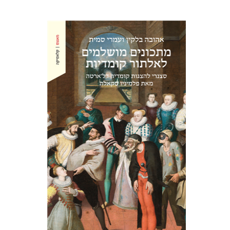
אהובה בלקין
עמרי סמית
הנחת אתר ספר מודפס
$38
$42