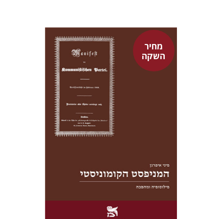
מחיר
השקה
פיני איפרגן
מחיר השקה
$22
$31