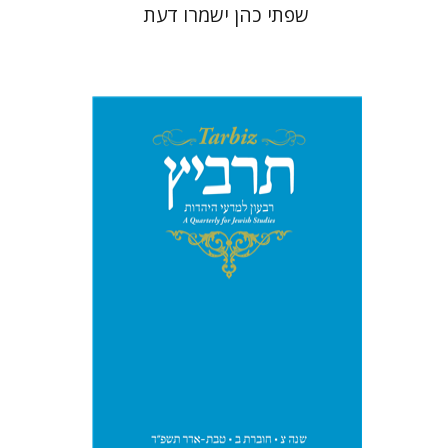
שפתי כהן ישמרו דעת
יהונתן גארב
מיכאל סיגל
הנחת אתר ספר מודפס
$26
$29