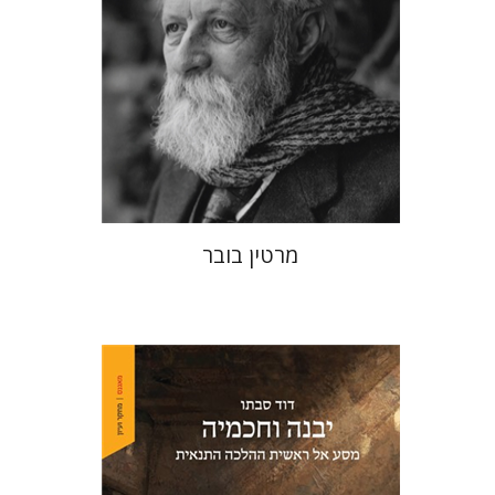
הנחת אתר ספר מודפס
$32
$35
מרטין בובר
דוד סבתו