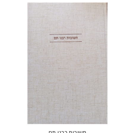
אברהם (רמי) ריינר
יוסף מרדכי
דובאוויק
הנחת אתר ספר מודפס
$45
$50
תשובות רבנו תם