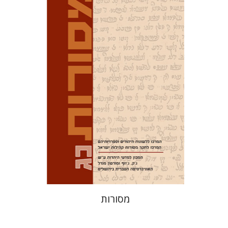
דוד מ' בוניס
עפרה תירוש-בקר
הנחת אתר ספר מודפס
$32
$35
מסורות