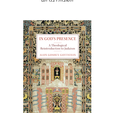
אלון גושן-גוטשטיין
הנחת אתר ספר מודפס
$55
$61