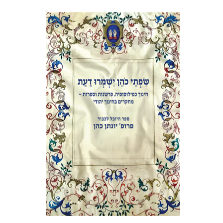
אלי הולצר
אבינועם רוזנק
הנחת אתר ספר מודפס
$41
$46