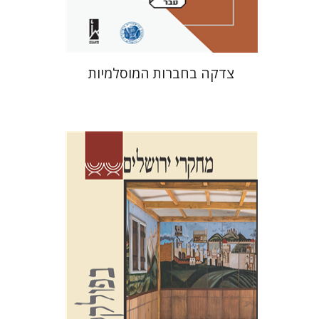
$41
$46
צדקה בחברות המוסלמיות
שלום צבר
גלית חזן-רוקם
הגר
סלמון