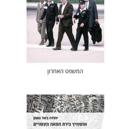
הנחת אתר ספר מודפס
$41
$46
המשפט האחרון
יהודה ג'אד נאמן