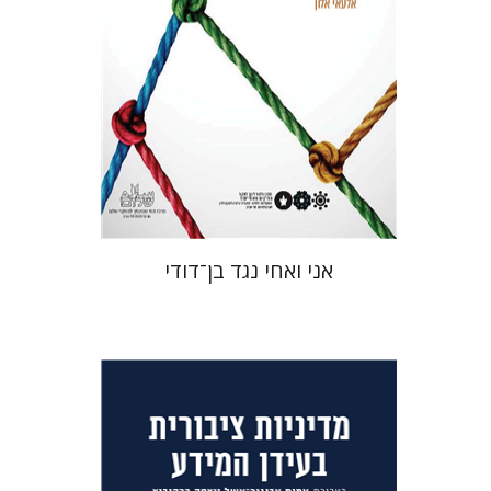
אני ואחי נגד בן־דודי
יצחק ברקוביץ
אמית אביגור-אשל