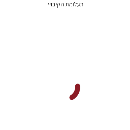
תעלומת הקיבוץ
יעקב פלקוב
הנחת אתר ספר מודפס
$32
$35