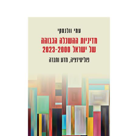
עמי וולנסקי
הנחת אתר ספר מודפס
$41
$46