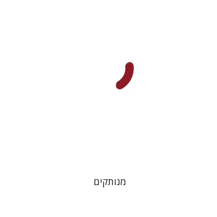
חננאל רוזנברג
מנחם בלונדהיים
הנחת אתר ספר מודפס
$31
$34
מנותקים