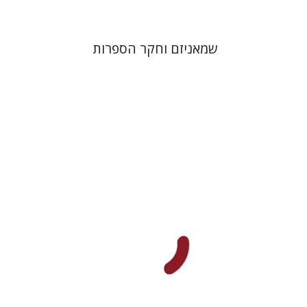
שמאניזם וחקר הספרות
אביגיל יעקבסון
משה נאור
דורון מגן