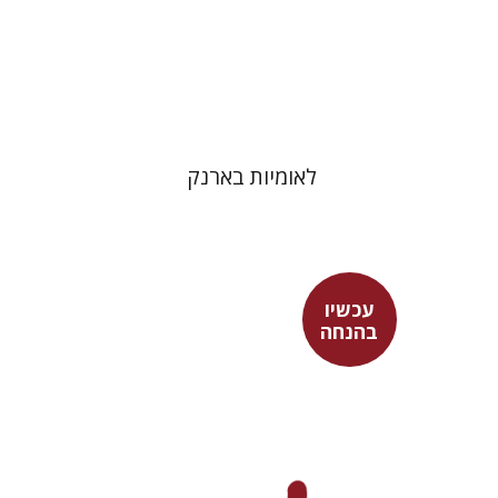
הנחת אתר ספר מודפס
$31
$34
לאומיות בארנק
עכשיו
חנינה בן מנחם
בהנחה