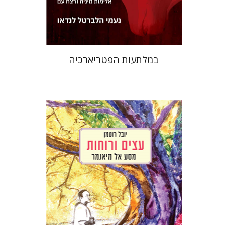
$32
$35
במלתעות הפטריארכיה
יובל רוטמן