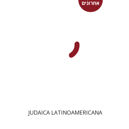
אחרונים
סבסטיאן קלור
מרגלית בז'רנו
פולט קרשונוביץ שוסטר
פלורינדה פ.
גולדברג.
$61
JUDAICA LATINOAMERICANA