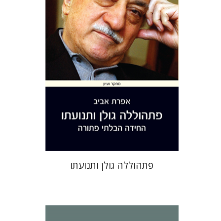
הנחת אתר ספר מודפס
$41
$46
פתהוללה גולן ותנועתו