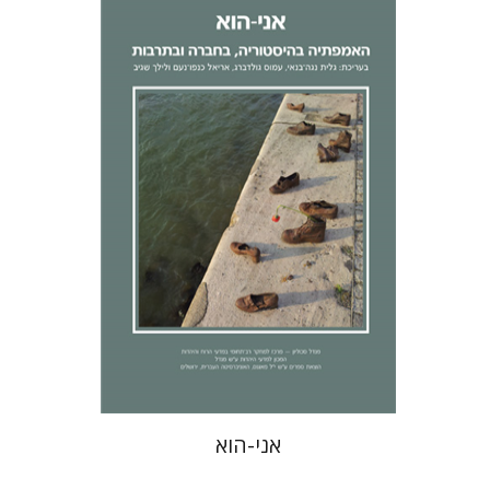
לילך שגיב
אריאל כנפו-נעם
גלית
נגה-בנאי
עמוס גולדברג
הנחת אתר ספר מודפס
$32
$35
אני-הוא