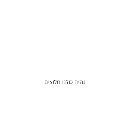
הנחת אתר ספר מודפס
$35
$39
נהיה כולנו חלוצים