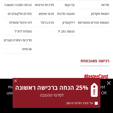
סדרות
צרו קשר
מדיניות פרטיות
הנחת הזמנה ראשונה
הוצאת אקדמון
מועצה מדעית
תנאי שימוש
ספרים אלקטרוניים
הוצאות ספרים מתארחות
דירקטוריון
פרס ברטל
דמי טיפול ומשלוח
הגשת כתב יד
משלוח לחו"ל
מדיניות החזרת מוצרים
אבטחה
רכישה מאובטחת
25% הנחה ברכישה ראשונה
magnespress.co.il uses cookies to give you the best
user experience. Using this website means you're OK
לפרטי ההטבה
with this.
אל תציג הודעה זו שוב
Find out more about our
cookies policy