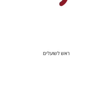
הנחת אתר ספר מודפס
$32
$35
ראש לשועלים
רונה יונה