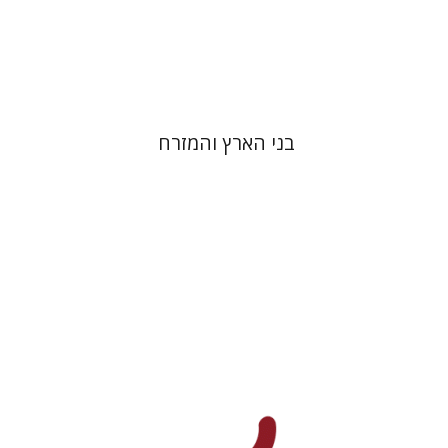
הנחת אתר ספר מודפס
$32
$35
בני הארץ והמזרח
אריקה בנר
אריאל הירשפלד
אמוץ גלעדי