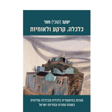
יעקב (קובי) מצר
דפנה לוי
הנחת אתר ספר מודפס
$32
$35