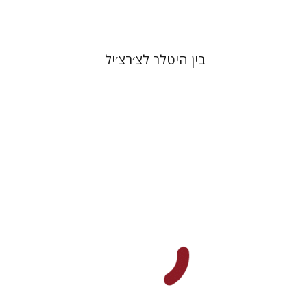
בין היטלר לצ׳רצ׳יל
נעמה שפי
ענת פירסט