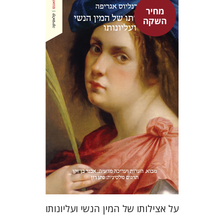
מחיר
השקה
היינריך קורנליוס אגריפה
אבנר בן-זקן
נתן רון
מחיר השקה
$22
$31
על אצילותו של המין הנשי ועליונותו