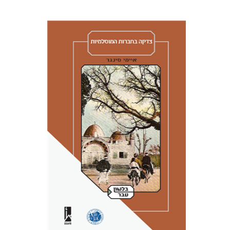
איימי סינגר
יצחק חן
אבנר גלעדי
מירי
אליאב-פלדון
רענן ריין
דורון מגן
הנחת אתר ספר מודפס
$41
$46