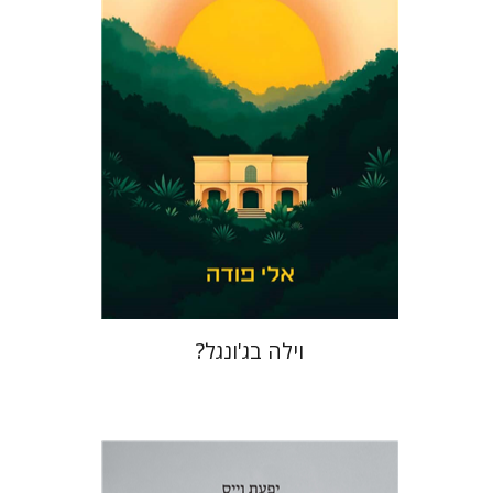
הנחת אתר ספר מודפס
$41
$46
וילה בג'ונגל?