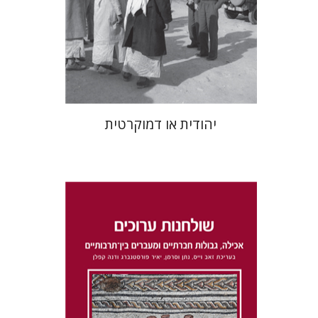
הנחת אתר ספר מודפס
$32
$35
יהודית או דמוקרטית
דנה קפלן
נתן וסרמן
זאב וייס
יאיר פורסטנברג