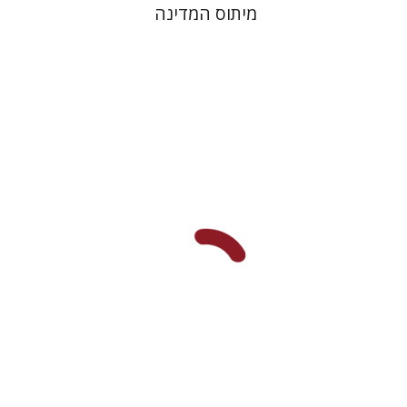
מיתוס המדינה
משואה שגיב
הנחת אתר ספר מודפס
$38
$42