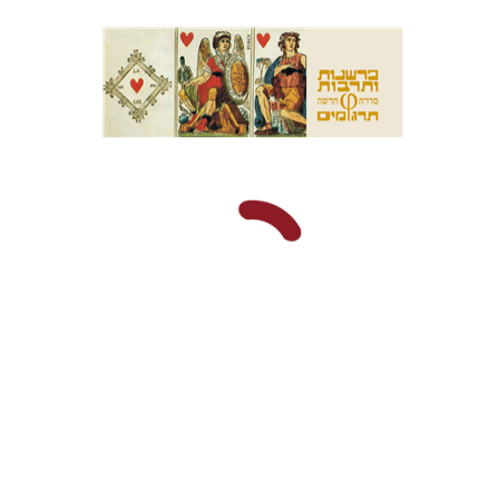
ארנסט קסירר
חילי (יחיאל) אטיה
הנחת אתר ספר מודפס
$38
$42