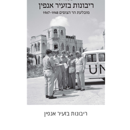
יפעת וייס
הנחת אתר ספר מודפס
$38
$42
ריבונות בזעיר אנפין