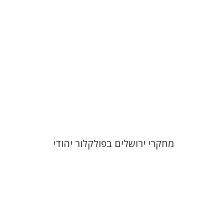
הנחת אתר ספר מודפס
$28
$31
מחקרי ירושלים בפולקלור יהודי