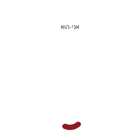
אני-הוא
הנס יאקוֹבּ כריסטוֹפל פון גרימלסהאוּזן
עדו אברבאיה