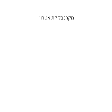
מקרנבל לתיאטרון
תמר אלכסנדר-פריזר
הגר סלמון
גלית חזן-רוקם
שלום צבר