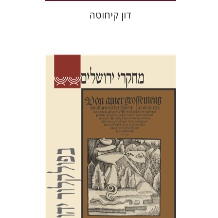
דון קיחוטה
שלום צבר
הגר סלמון
גלית
חזן-רוקם
הנחת אתר ספר מודפס