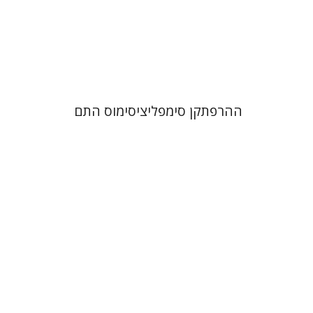
הנחת אתר ספר מודפס
$38
$42
ההרפתקן סימפליציסימוס התם
יהושע בלאו
יוסף יהלום