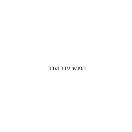
הנחת אתר ספר מודפס
$27
$30
מפגשי עבר וערב
גלית חזן-רוקם
תמר
אלכסנדר-פריזר
הגר סלמון
שלום צבר