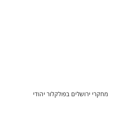
הנחת אתר ספר מודפס
$32
$35
מחקרי ירושלים בפולקלור יהודי