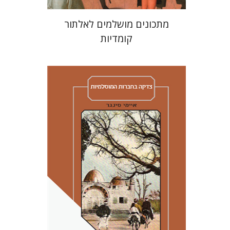
מתכונים מושלמים לאלתור
קומדיות
איימי סינגר
יצחק חן
אבנר גלעדי
מירי
אליאב-פלדון
רענן ריין
דורון מגן
הנחת אתר ספר מודפס