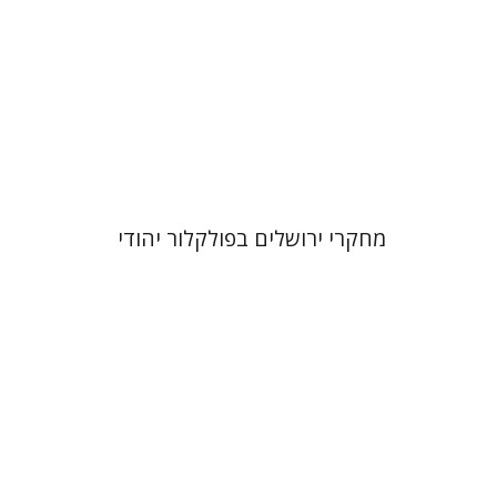
הנחת אתר ספר מודפס
$28
$31
מחקרי ירושלים בפולקלור יהודי
תמר אלכסנדר-פריזר
גלית
חזן-רוקם
הגר סלמון
שלום צבר