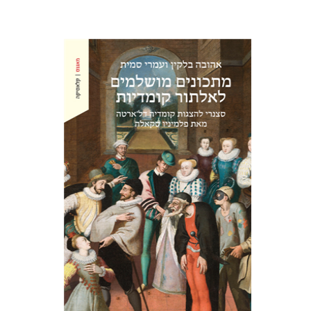
אהובה בלקין
עמרי סמית
הנחת אתר ספר מודפס
$38
$42