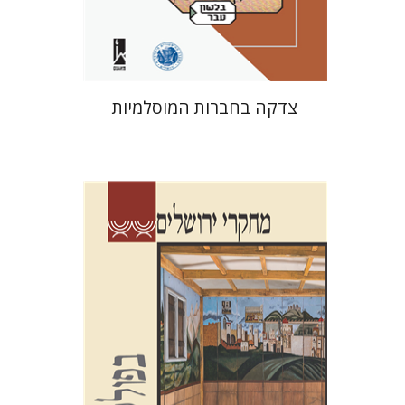
$41
$46
צדקה בחברות המוסלמיות
שלום צבר
גלית חזן-רוקם
הגר
סלמון