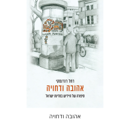
רחל רוז'נסקי
דוד בן-נחום
הנחת אתר ספר מודפס
$41
$46
אהובה ודחויה