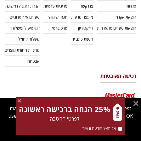
סדרות
צרו קשר
מדיניות פרטיות
הנחת הזמנה ראשונה
הוצאת אקדמון
מועצה מדעית
תנאי שימוש
ספרים אלקטרוניים
הוצאות ספרים מתארחות
דירקטוריון
פרס ברטל
דמי טיפול ומשלוח
הגשת כתב יד
משלוח לחו"ל
מדיניות החזרת מוצרים
אבטחה
רכישה מאובטחת
25% הנחה ברכישה ראשונה
magnespress.co.il uses cookies to give you the best
user experience. Using this website means you're OK
לפרטי ההטבה
with this.
אל תציג הודעה זו שוב
Find out more about our
cookies policy