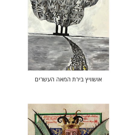
הנחת אתר ספר מודפס
$32
$35
אושוויץ בירת המאה העשרים
מירי אליאב-פלדון