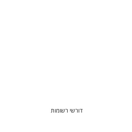
רועי גולדשמידט
הנחת אתר ספר מודפס
$38
$42
דורשי רשומות