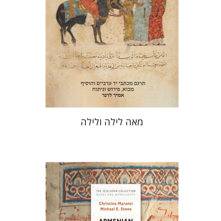
הנחת אתר ספר מודפס
$38
$42
מאה לילה ולילה
כריסטינה מרנצ'י
מייקל א. סטון