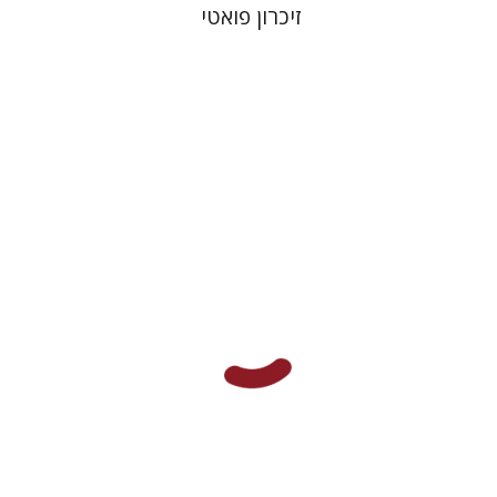
זיכרון פואטי
לילך שגיב
אריאל כנפו-נעם
גלית
נגה-בנאי
עמוס גולדברג
הנחת אתר ספר מודפס
$32
$35