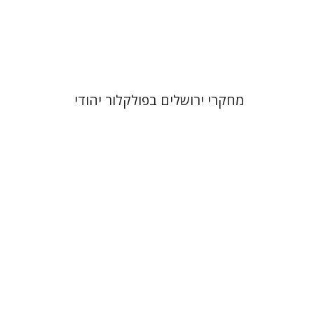
הנחת אתר ספר מודפס
$32
$35
מחקרי ירושלים בפולקלור יהודי
תמר אלכסנדר-פריזר
גלית
חזן-רוקם
הגר סלמון