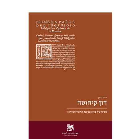
רות פיין
יעל שרם
הנחת אתר ספר מודפס
$28
$31