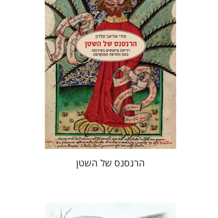
הנחת אתר ספר מודפס
$32
$35
הרנסנס של השטן