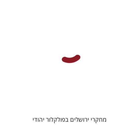
שלום צבר
תמר אלכסנדר-פריזר
גלית חזן-רוקם
הגר סלמון
הנחת אתר ספר מודפס
$32
$35
מחקרי ירושלים בפולקלור יהודי