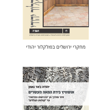
הנחת אתר ספר מודפס
$32
$35
מחקרי ירושלים בפולקלור יהודי
יהודה ג'אד נאמן