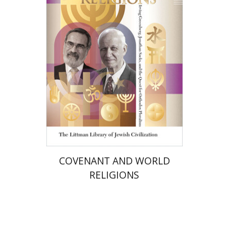
אלון גושן-גוטשטיין
הנחת אתר ספר מודפס
$72
$80
COVENANT AND WORLD
RELIGIONS