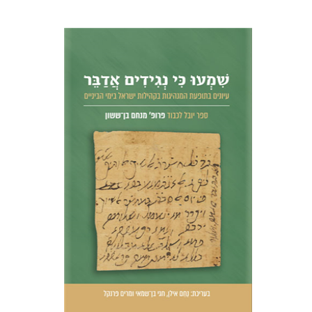
CONTEMPORARY JEWISH
THEOLOGY
נחם אילן
חגי בן-שמאי
מרים
פרנקל
הנחת אתר ספר מודפס
$51
$57