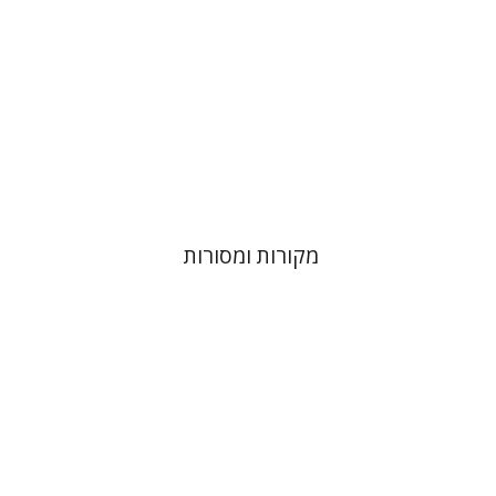
הנחת אתר ספר מודפס
$38
$42
מקורות ומסורות
שלמה א' גליקסברג
חגי בן-שמאי