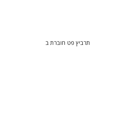
הנחת אתר ספר מודפס
$28
$31
תרביץ פט חוברת ב
ערן ויזל
נפתלי ש' משל
ברוך
יעקב שורץ