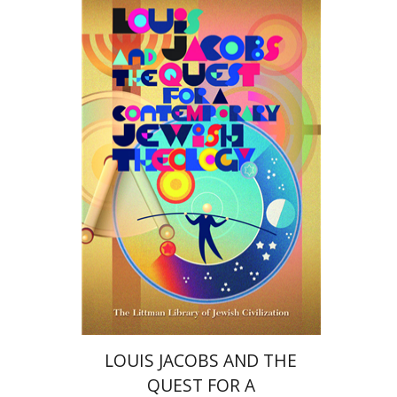
מירי פרויד-קנדל
הנחת אתר ספר מודפס
$45
$50
LOUIS JACOBS AND THE
QUEST FOR A