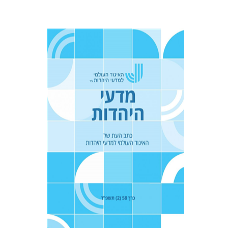
טובה גנזל
יעקב דויטש
יהודית
וייס
הנחת אתר ספר מודפס
$21
$23