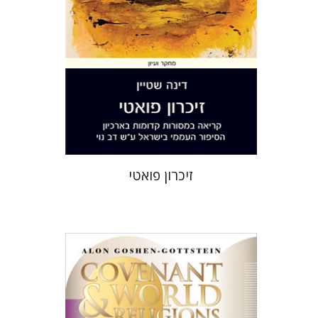
הנחת אתר ספר מודפס
$36
$40
זיכרון פואטי