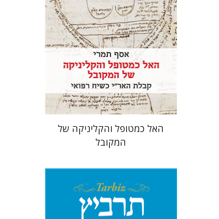
הנחת אתר ספר מודפס
$41
$46
האל כמטופל והקליניקה של
המקובל
מיכאל סיגל
יהונתן גארב