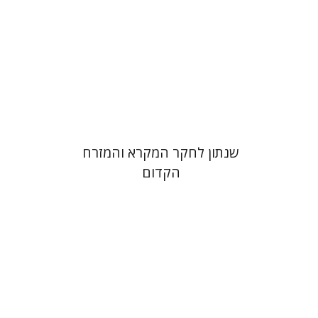
הנחת אתר ספר מודפס
$38
$42
שנתון לחקר המקרא והמזרח
הקדום
אן א' אלברט