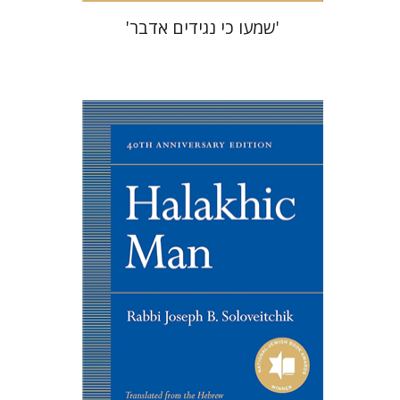
'שמעו כי נגידים אדבר'
יוסף דוב הלוי סולובייצ'יק
לורנס קפלן