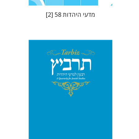
מדעי היהדות 58 [2]
יהונתן גארב
מיכאל סיגל
הנחת אתר ספר מודפס