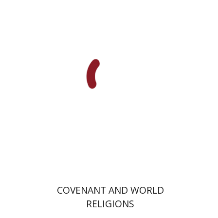
אלון גושן-גוטשטיין
הנחת אתר ספר מודפס
$36
$40
COVENANT AND WORLD
RELIGIONS