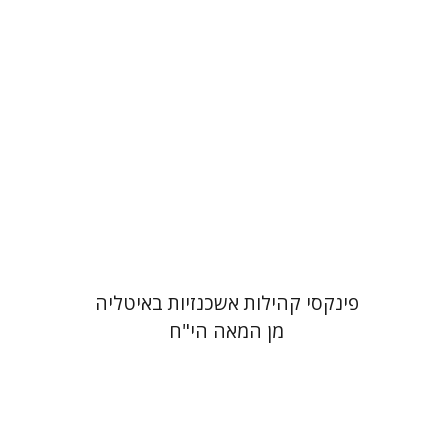
הנחת אתר ספר מודפס
$39
$43
פינקסי קהילות אשכנזיות באיטליה
מן המאה הי"ח