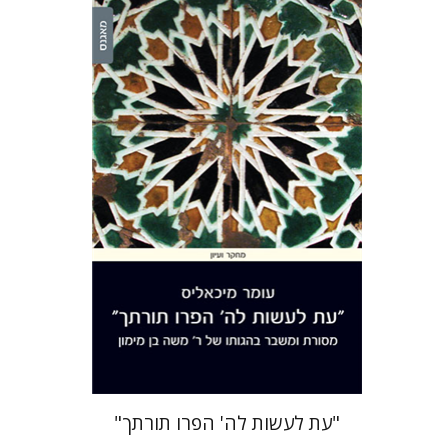
עומר מיכאליס
הנחת אתר ספר מודפס
$38
$42
"עת לעשות לה' הפרו תורתך"