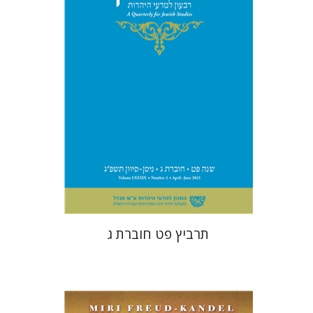
הנחת אתר ספר מודפס
$28
$31
תרביץ פט חוברת ג