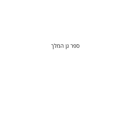
הנחת אתר ספר מודפס
$32
$35
ספר גן המלך
דוד וייס הלבני