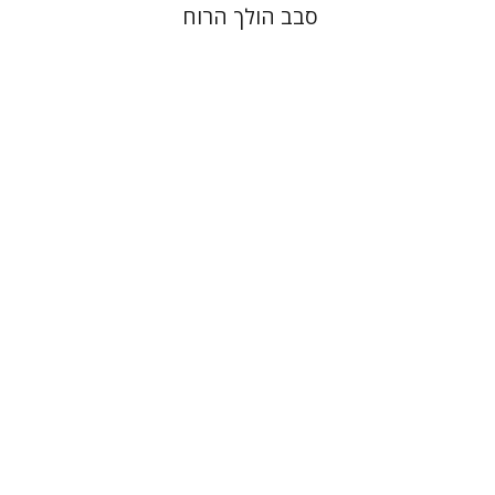
סבב הולך הרוח
טובה גנזל
יעקב דויטש
יהודית
וייס
הנחת אתר ספר מודפס
$21
$23