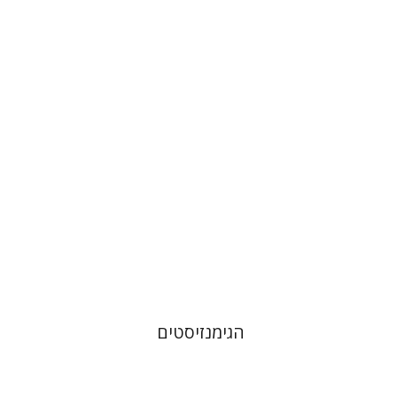
אלכס ולדמן
הנחת אתר ספר מודפס
$32
$35
הגימנזיסטים