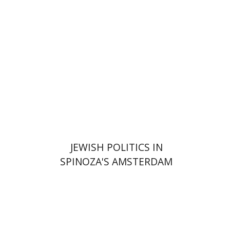
הנחת אתר ספר מודפס
$63
$70
JEWISH POLITICS IN
SPINOZA'S AMSTERDAM