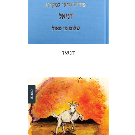
הנחת אתר ספר מודפס
$40
$44
דניאל
דינה שטיין