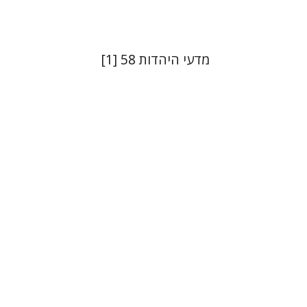
מדעי היהדות 58 [1]
יונתן מ' בן הראש
יהודה ליבס