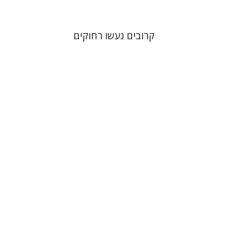
קרובים נעשו רחוקים
רוני גולדשטיין
שרית שלו-עיני
משה הלברטל
שלמה נאה