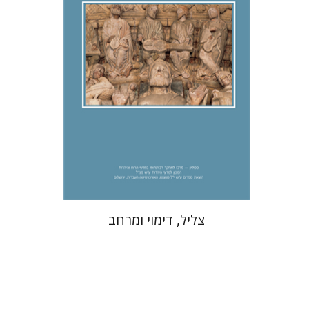
הנחת אתר ספר מודפס
$32
$35
צליל, דימוי ומרחב