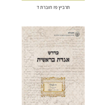
תרביץ פז חוברת ד
עזרא קהלני
עמוס גאולה
הנחת אתר ספר מודפס