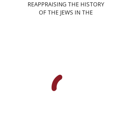
REAPPRAISING THE HISTORY
OF THE JEWS IN THE
NETHERLANDS
חיים סולוביצ'יק
הנחת אתר ספר מודפס
$50
$55