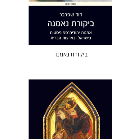
הנחת אתר ספר מודפס
$32
$35
ביקורת נאמנה
רות הכהן-פינצ'ובר
הד סלע
רות הכהן-פינצ'ובר