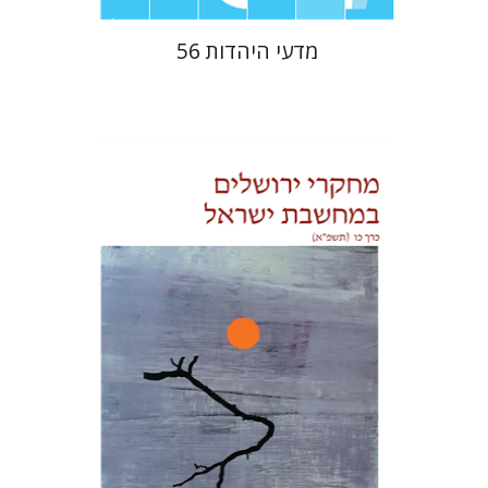
מדעי היהדות 56
בנימין בראון
ריימונד לייכט
הנחת אתר ספר מודפס