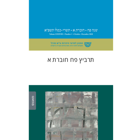
$29
תרביץ פח חוברת א
ערן ויזל