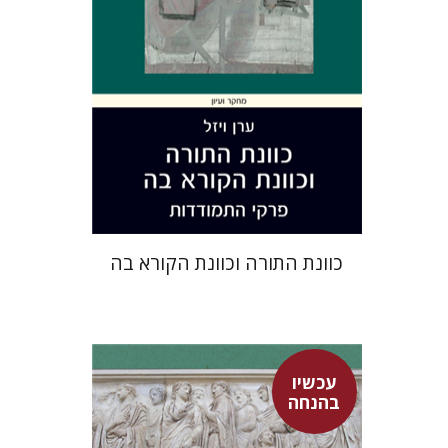
הנחת אתר ספר מודפס
$41
$46
כוונת התורה וכוונת הקורא בה
עכשיו
בהנחה
מארן ר' ניהוף
רון אגמון
אסף רוט