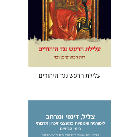
הנחת אתר ספר מודפס
$38
$42
עלילת הרעש נגד היהודים
גלית נגה-בנאי
איריס שגריר
שרית שלו-עיני
יוסי מורי