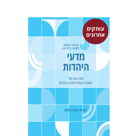
עותקים
אחרונים
איתמר גרינולד
יעקב דויטש
$30