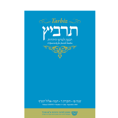
משה הלברטל
שרית שלו-עיני
שלמה נאה
רוני גולדשטיין
הנחת אתר ספר מודפס
$26
$29