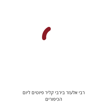
מיכאל רנד
שולמית אליצור
הנחת אתר ספר מודפס
$64
$71
רבי אלעזר בירבי קליר פיוטים ליום
הכיפורים