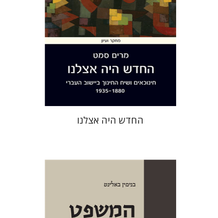
הנחת אתר ספר מודפס
$38
$42
החדש היה אצלנו
בנימין באלינט
יפתח בריל