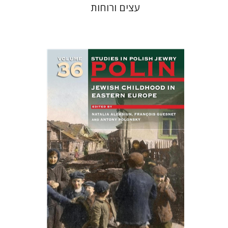
עצים ורוחות
François Guesnet
נטליה
אלקסיון
אנטוני פולונסקי