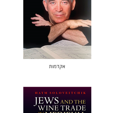
הנחת אתר ספר מודפס
$32
$35
אקדמות
חיים סולוביצ'יק