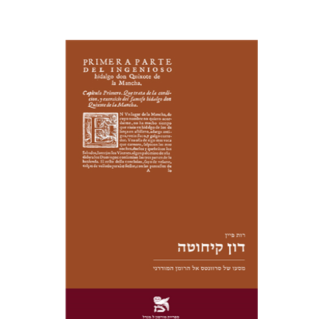
רות פיין
יעל שרם
הנחת אתר ספר מודפס
$28
$31