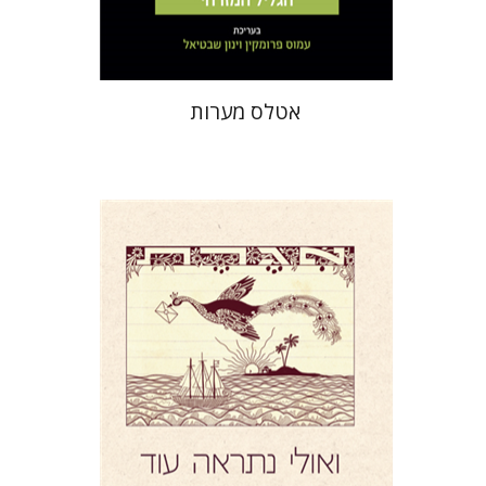
$50
$56
אטלס מערות
יעל דר
דוד אסף