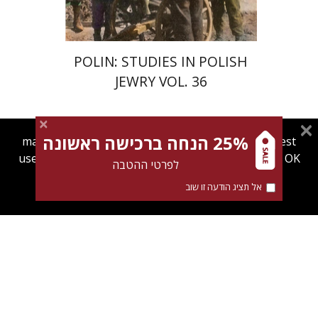
POLIN: STUDIES IN POLISH
JEWRY VOL. 36
25% הנחה ברכישה ראשונה
magnespress.co.il uses cookies to give you the best
user experience. Using this website means you're OK
לפרטי ההטבה
רחל מנקין
with this.
יפתח בריל
אל תציג הודעה זו שוב
Find out more about our
cookies policy