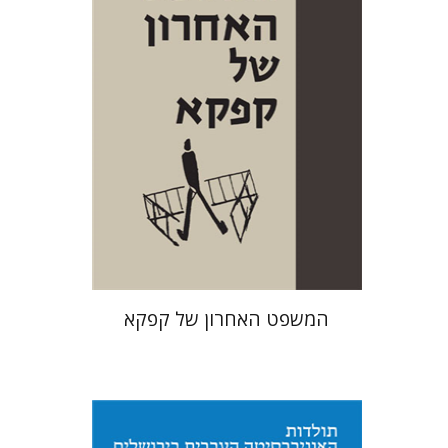
הנחת אתר ספר מודפס
$38
$42
המשפט האחרון של קפקא‎