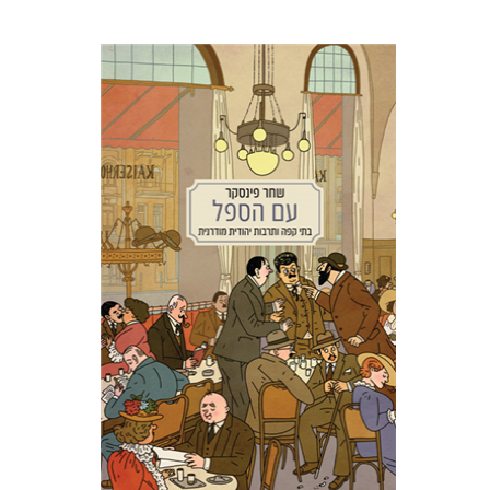
שחר פינסקר
מתן קמינר
הנחת אתר ספר מודפס
$38
$42