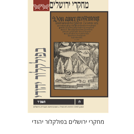
שלום צבר
הגר סלמון
גלית
חזן-רוקם
הנחת אתר ספר מודפס
$32
$35
מחקרי ירושלים בפולקלור יהודי