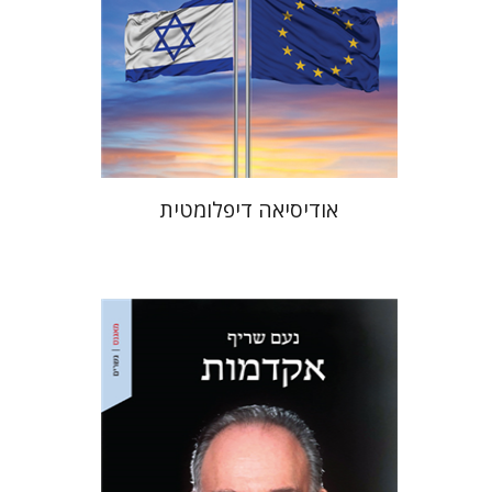
הנחת אתר ספר מודפס
$38
$42
אודיסיאה דיפלומטית
נעם שריף
מתן חרמוני