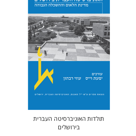
יפעת וייס
עוזי רבהון
הנחת אתר ספר מודפס
$54
$60
תולדות האוניברסיטה העברית
בירושלים