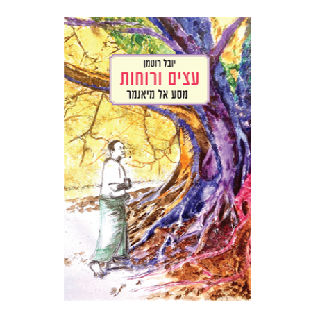
יובל רוטמן
הנחת אתר ספר מודפס
$32
$35