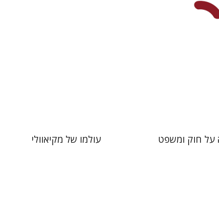
עכשיו בהנחה
עכשיו בהנחה
$26
$34
$35
$46
על חוק ומשפט
עולמו של מקיאוולי
עדנה לנגנטל