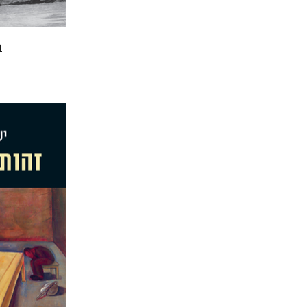
ב
יעקב גולו