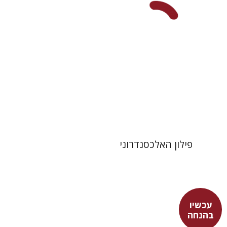
עכשיו בהנחה
$31
$42
פילון האלכסנדרוני
עכשיו
בהנחה
גלעד שרביט