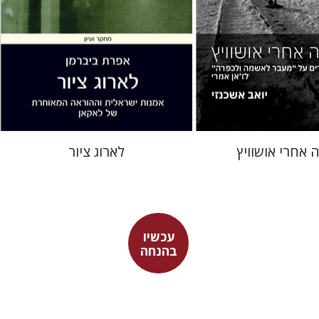
 אתר ספר מודפס
עכשיו בהנחה
$26
$19
$35
$21
 אחרי אושוויץ
לארוג ציור
עכשיו
מנחם
הלי זמורה
בהנחה