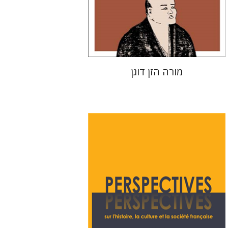
עכשיו בהנחה
$26
$35
מורה הזן דוגן
דניס שרביט
ניקול הוכנר