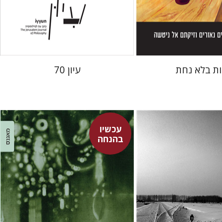
 אתר ספר מודפס
הנחת אתר ספר מודפס
$28
$38
$31
$42
ות בלא נחת
עיון 70
עכשיו
בהנחה
זי
אפרת ביברמן