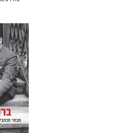
ברונו שול
יעקב ג
מרים בור
הנחת