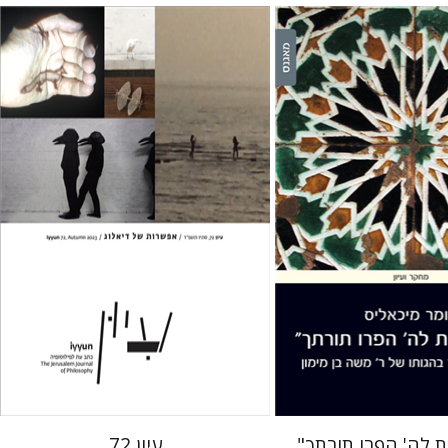
חגי כנען
אליס
 אתר ספר מודפס
הנחת אתר ספר מודפס
$28
$38
$31
$42
 לה' הפרו תורתך"
עיון 72