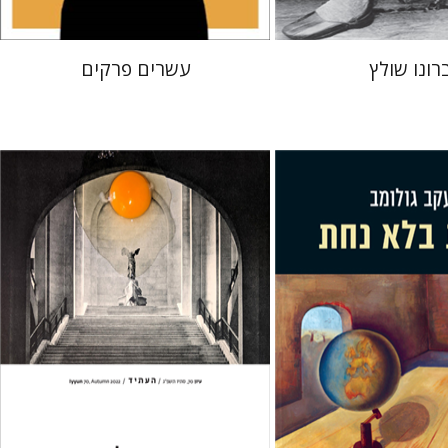
רונו שולץ
עשרים פרקים
חגי כנען
מב