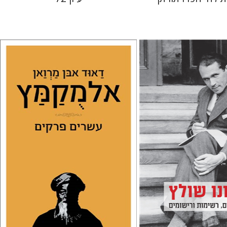
דאוד אבן מרואן אלמקמץ
שרה סטרומזה
ץ
ולומב
נשטיין
 אתר ספר מודפס
הנחת אתר ספר מודפס
$38
$32
$42
$35