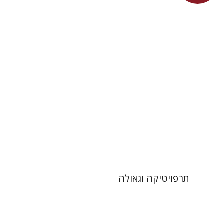
עכשיו בהנחה
$26
$35
תרפויטיקה וגאולה