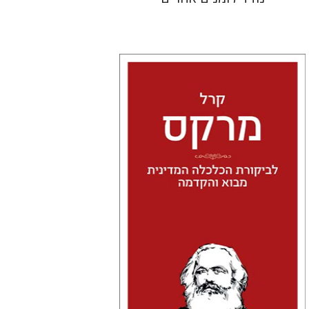
קרל מרקס
טל מאיר גלעדי
הנחת אתר ספר מודפס
$24
$27