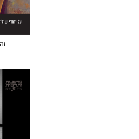
הנחת
זה
יואב אשכנ