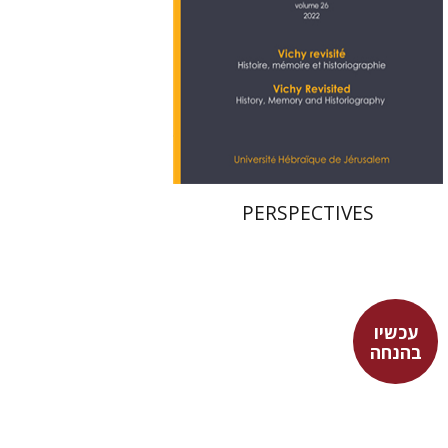
הנחת אתר ספר מודפס
$28
$31
PERSPECTIVES
עכשיו
בהנחה
מארן ר' ניהוף
רון אגמון
אסף רוט