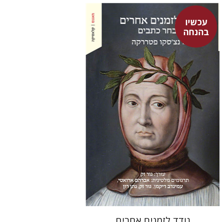
עכשיו
בהנחה
פרנצ'סקו פטררקה
גור זק
עמינדב דיקמן
נתן רון
גור זק
אברהם ארואטי
עכשיו בהנחה
$31
$42
נודד לזמנים אחרים