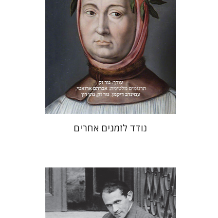
עכשיו בהנחה
$31
$42
נודד לזמנים אחרים
ברונו שולץ
יעקב גולומב