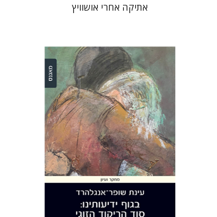
אתיקה אחרי אושוויץ
עינת שופר-אנגלהרד
הנחת אתר ספר מודפס
$28
$31