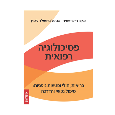
אביטל גרשפלד-ליטוין
רבקה
רייכר-עתיר
הנחת אתר ספר מודפס
$32
$35