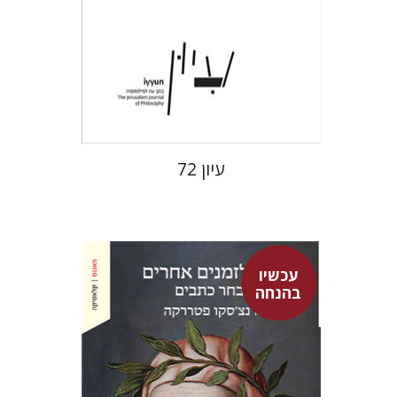
הנחת אתר ספר מודפס
$28
$31
עיון 72
עכשיו
בהנחה
פרנצ'סקו פטררקה
גור זק
עמינדב דיקמן
נתן רון
גור זק
אברהם ארואטי