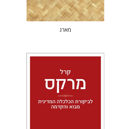
$32
$35
מארג
קרל מרקס
טל מאיר גלעדי