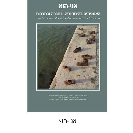
לילך שגיב
אריאל כנפו-נעם
גלית
נגה-בנאי
עמוס גולדברג
הנחת אתר ספר מודפס
$32
$35
אני-הוא