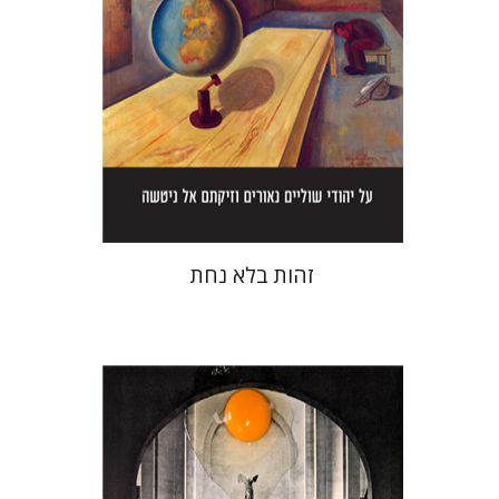
הנחת אתר ספר מודפס
$38
$42
זהות בלא נחת
חגי כנען