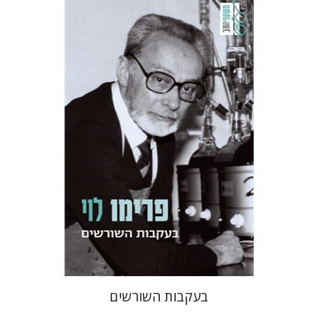
פרימו לוי
מנואלה קונסוני
יונתן פיין
הנחת אתר ספר מודפס
$38
$42
בעקבות השורשים