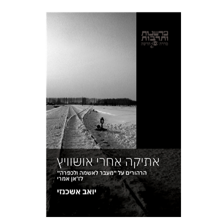
יואב אשכנזי
הנחת אתר ספר מודפס
$19
$21