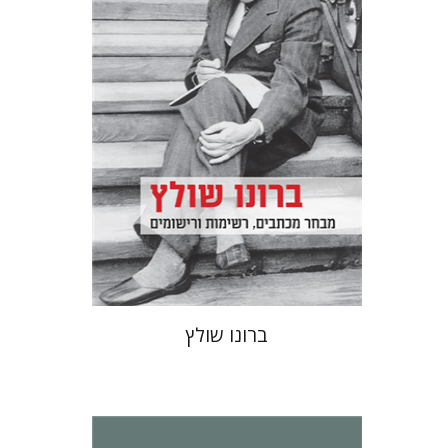
מרים בורנשטיין
הנחת אתר ספר מודפס
$32
$35
ברונו שולץ