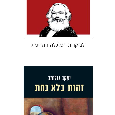
הנחת אתר ספר מודפס
$24
$27
לביקורת הכלכלה המדינית
יעקב גולומב