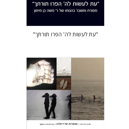
$38
$42
"עת לעשות לה' הפרו תורתך"
חגי כנען