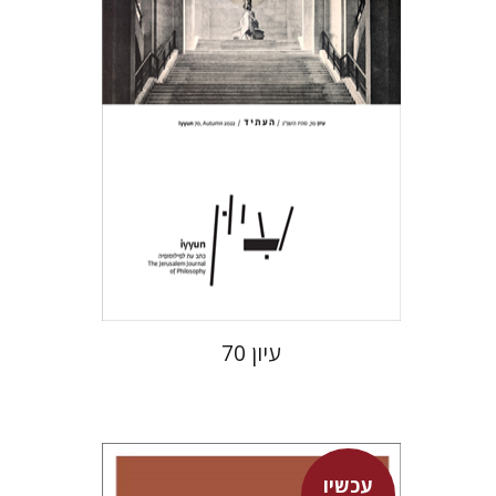
הנחת אתר ספר מודפס
$28
$31
עיון 70
עכשיו